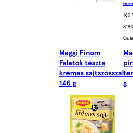
érvé
189 
3193
Quan
Maggi Finom
Ma
Falatok tészta
pir
krémes sajtszósszal
ter
146 g
g