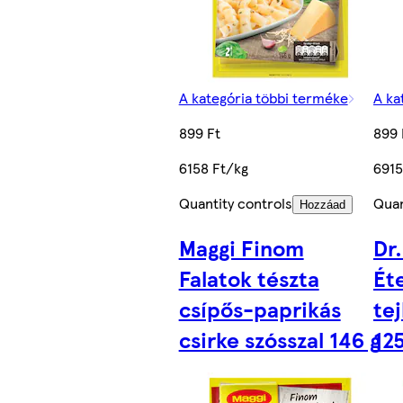
A kategória többi terméke
A ka
899 Ft
899 
6158 Ft/kg
6915
Quantity controls
Quan
Hozzáad
Maggi Finom
Dr
Falatok tészta
Éte
csípős-paprikás
te
csirke szósszal 146 g
125