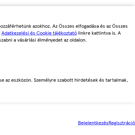
 hozzáférhetünk azokhoz. Az Összes elfogadása és az Összes
z
Adatkezelési és Cookie tájékoztató
linkre kattintva is. A
szabni a vásárlási élményedet az oldalon.
ése az eszközön. Személyre szabott hirdetések és tartalmak,
Bejelentkezés
Regisztráció