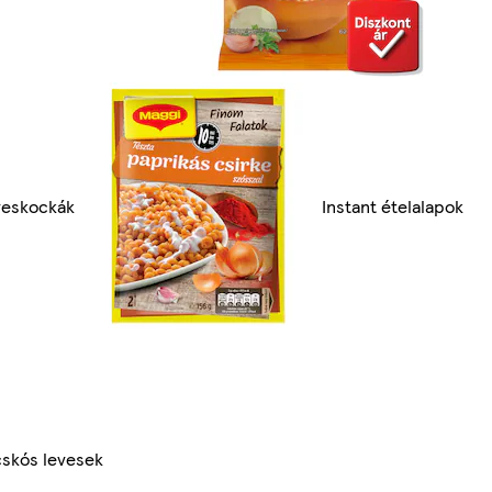
veskockák
Instant ételalapok
skós levesek