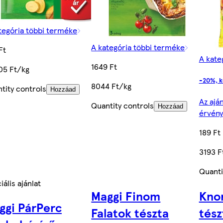
tegória többi terméke
A kategória többi terméke
Ft
A kate
1649 Ft
05 Ft/kg
-20%, k
8044 Ft/kg
tity controls
Hozzáad
Az aján
Quantity controls
Hozzáad
érvén
189 Ft
3193 F
Quanti
iális ajánlat
Maggi Finom
Knor
ggi PárPerc
Falatok tészta
tész