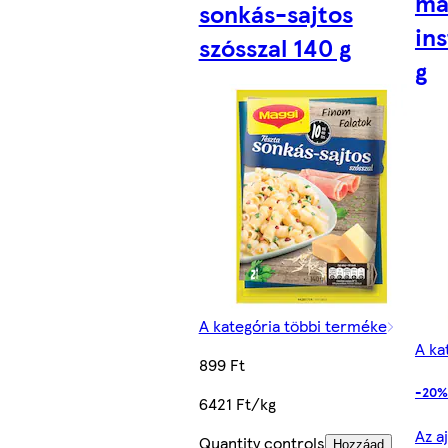
ma
sonkás-sajtos
ins
szósszal 140 g
g
A kategória többi terméke
A ka
899 Ft
-20%,
6421 Ft/kg
Az a
Quantity controls
Hozzáad