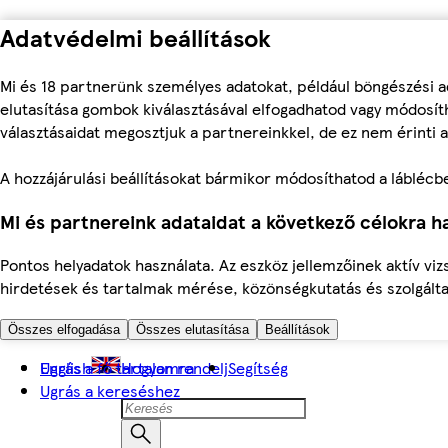
Adatvédelmi beállítások
Mi és 18 partnerünk személyes adatokat, például böngészési a
elutasítása gombok kiválasztásával elfogadhatod vagy módosíth
választásaidat megosztjuk a partnereinkkel, de ez nem érinti a
A hozzájárulási beállításokat bármikor módosíthatod a láblécben 
Mi és partnereink adataidat a következő célokra ha
Pontos helyadatok használata. Az eszköz jellemzőinek aktív viz
hirdetések és tartalmak mérése, közönségkutatás és szolgálta
Összes elfogadása
Összes elutasítása
Beállítások
Ugrás a fő tartalomra
English
Hogyan rendelj
Segítség
Ugrás a kereséshez