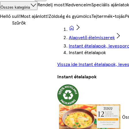
Rendelj most!
Kedvenceim
Speciális ajánlato
Összes kategória
Helló suli!
Most ajánlott!
Zöldség és gyümölcs
Tejtermék-tojás
P
Alapvető élelmiszerek
Instant ételalapok, levespor
Instant ételalapok
Vissza ide Instant ételalapok, lev
Instant ételalapok
Öss