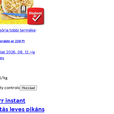
gória többi terméke
orábbi ár 239 Ft
lat 2026. 08. 12.-ig
yes
t/kg
ty controls
Hozzáad
r instant
tás leves pikáns