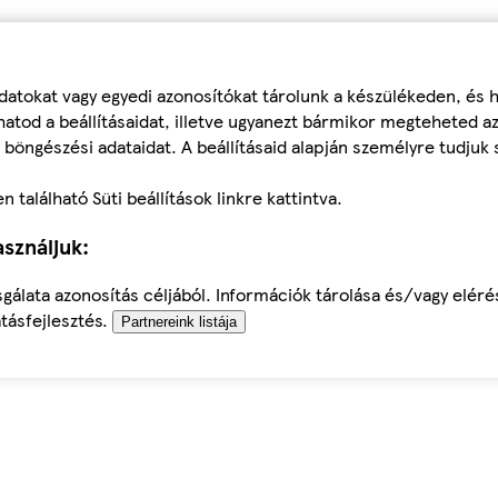
datokat vagy egyedi azonosítókat tárolunk a készülékeden, és
atod a beállításaidat, illetve ugyanezt bármikor megteheted a
 böngészési adataidat. A beállításaid alapján személyre tudjuk 
található Süti beállítások linkre kattintva.
sználjuk:
sgálata azonosítás céljából. Információk tárolása és/vagy elér
tásfejlesztés.
Partnereink listája