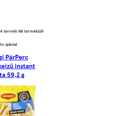
24
termék
66
termékből
is ajánlat
i PárPerc
keízű instant
ta 59,2 g