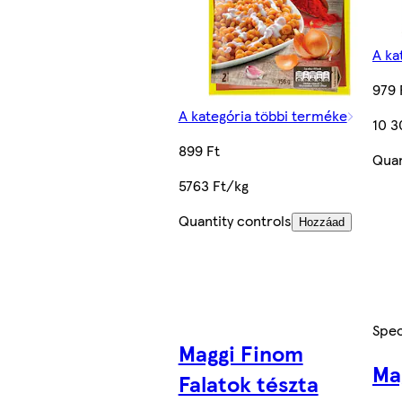
A ka
979 
A kategória többi terméke
10 3
899 Ft
Quan
5763 Ft/kg
Quantity controls
Hozzáad
Spec
Maggi Finom
Ma
Falatok tészta