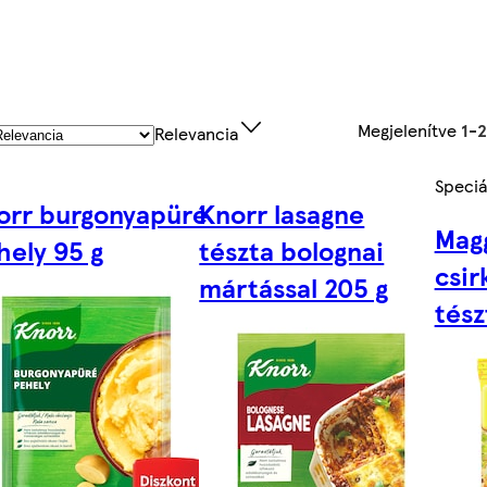
Megjelenítve
1-
Relevancia
Speciál
orr burgonyapüré
Knorr lasagne
Magg
hely 95 g
tészta bolognai
csir
mártással 205 g
tész