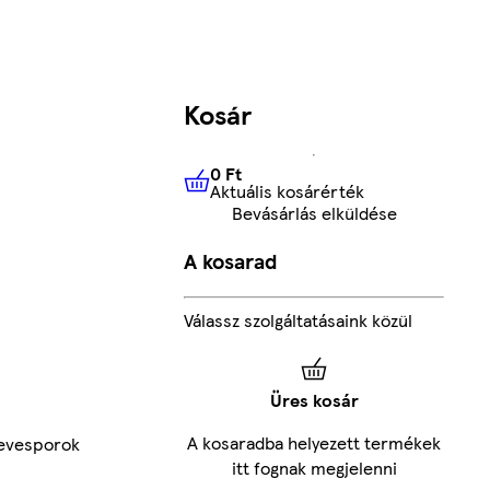
Kosár
0 Ft
Aktuális kosárérték
0 Ft
Aktuális kosárérték
Bevásárlás elküldése
A kosarad
Válassz szolgáltatásaink közül
Üres kosár
A kosaradba helyezett termékek
levesporok
itt fognak megjelenni