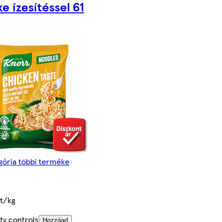
ke ízesítéssel 61
gória többi terméke
t/kg
ty controls
Hozzáad