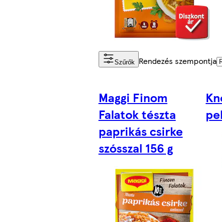
Rendezés szempontja
Szűrők
Maggi Finom
Kn
Falatok tészta
pe
paprikás csirke
szósszal 156 g