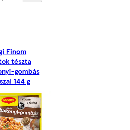
gi Finom
tok tészta
onyi-gombás
szal 144 g