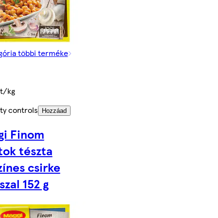
gória többi terméke
t/kg
ty controls
Hozzáad
gi Finom
tok tészta
zínes csirke
szal 152 g