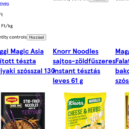
nyes
Ft
 Ft/kg
tity controls
Hozzáad
ggi Magic Asia
Knorr Noodles
Mag
ított tészta
sajtos-zöldfűszeres
Fala
iyaki szósszal 130
instant tésztás
bak
leves 61 g
szós