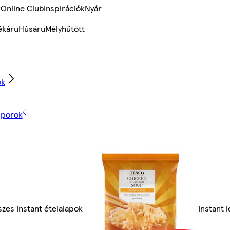
k
Online Club
Inspirációk
Nyár
ékáru
Húsáru
Mélyhűtött
ok
esporok
zes Instant ételalapok
Instant 