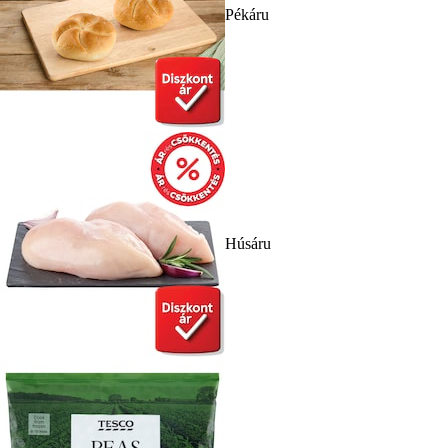
Pékáru
Húsáru