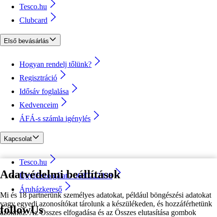
Tesco.hu
Clubcard
Első bevásárlás
Hogyan rendelj tőlünk?
Regisztráció
Idősáv foglalása
Kedvenceim
ÁFÁ-s számla igénylés
Kapcsolat
Tesco.hu
Adatvédelmi beállítások
Ügyfélszolgálat - 0680222333
Áruházkereső
Mi és 18 partnerünk személyes adatokat, például böngészési adatokat
vagy egyedi azonosítókat tárolunk a készülékeden, és hozzáférhetünk
followUs
azokhoz. Az Összes elfogadása és az Összes elutasítása gombok