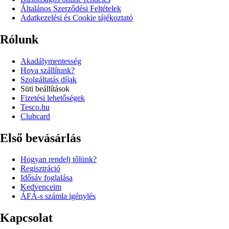
Általános Szerződési Feltételek
Adatkezelési és Cookie tájékoztató
Rólunk
Akadálymentesség
Hova szállítunk?
Szolgáltatás díjak
Süti beállítások
Fizetési lehetőségek
Tesco.hu
Clubcard
Első bevásárlás
Hogyan rendelj tőlünk?
Regisztráció
Idősáv foglalása
Kedvenceim
ÁFÁ-s számla igénylés
Kapcsolat