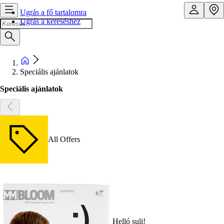
Ugrás a fő tartalomra
Ugrás a kereséshez
Speciális ajánlatok
Speciális ajánlatok
All Offers
Helló suli!