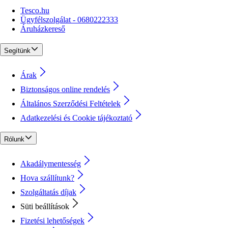
Tesco.hu
Ügyfélszolgálat - 0680222333
Áruházkereső
Segítünk
Árak
Biztonságos online rendelés
Általános Szerződési Feltételek
Adatkezelési és Cookie tájékoztató
Rólunk
Akadálymentesség
Hova szállítunk?
Szolgáltatás díjak
Süti beállítások
Fizetési lehetőségek