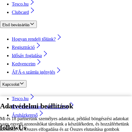
Tesco.hu
Clubcard
Első bevásárlás
Hogyan rendelj tőlünk?
Regisztráció
Idősáv foglalása
Kedvenceim
ÁFÁ-s számla igénylés
Kapcsolat
Tesco.hu
Adatvédelmi beállítások
Ügyfélszolgálat - 0680222333
Áruházkereső
Mi és 18 partnerünk személyes adatokat, például böngészési adatokat
vagy egyedi azonosítókat tárolunk a készülékeden, és hozzáférhetünk
followUs
azokhoz. Az Összes elfogadása és az Összes elutasítása gombok