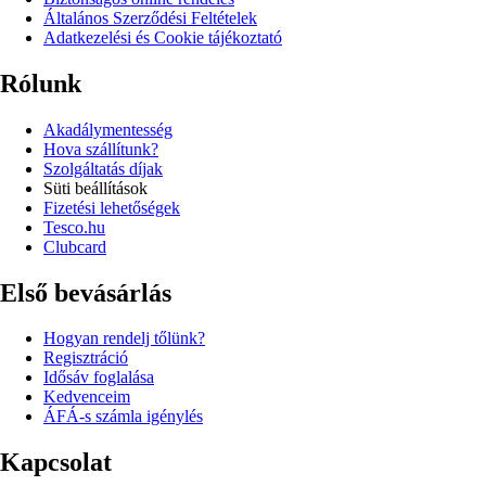
Általános Szerződési Feltételek
Adatkezelési és Cookie tájékoztató
Rólunk
Akadálymentesség
Hova szállítunk?
Szolgáltatás díjak
Süti beállítások
Fizetési lehetőségek
Tesco.hu
Clubcard
Első bevásárlás
Hogyan rendelj tőlünk?
Regisztráció
Idősáv foglalása
Kedvenceim
ÁFÁ-s számla igénylés
Kapcsolat