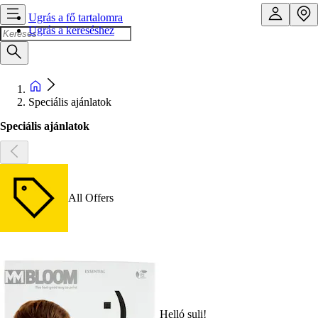
Ugrás a fő tartalomra
Ugrás a kereséshez
Speciális ajánlatok
Speciális ajánlatok
All Offers
Helló suli!