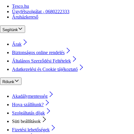
Tesco.hu
Ügyfélszolgálat - 0680222333
Áruházkereső
Segítünk
Árak
Biztonságos online rendelés
Általános Szerződési Feltételek
Adatkezelési és Cookie tájékoztató
Rólunk
Akadálymentesség
Hova szállítunk?
Szolgáltatás díjak
Süti beállítások
Fizetési lehetőségek