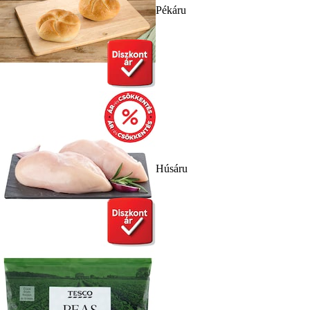
Pékáru
Húsáru