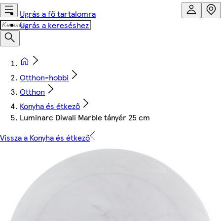
Ugrás a fő tartalomra
Ugrás a kereséshez
Otthon-hobbi
Otthon
Konyha és étkező
Luminarc Diwali Marble tányér 25 cm
Vissza a Konyha és étkező