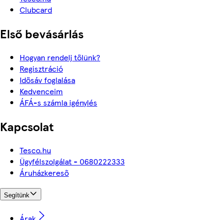
Clubcard
Első bevásárlás
Hogyan rendelj tőlünk?
Regisztráció
Idősáv foglalása
Kedvenceim
ÁFÁ-s számla igénylés
Kapcsolat
Tesco.hu
Ügyfélszolgálat - 0680222333
Áruházkereső
Segítünk
Árak