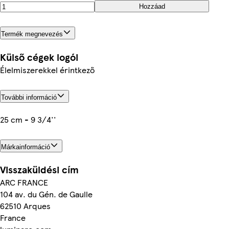
Hozzáad
Termék megnevezés
Külső cégek logói
Élelmiszerekkel érintkező
További információ
25 cm - 9 3/4''
Márkainformáció
Visszaküldési cím
ARC FRANCE
104 av. du Gén. de Gaulle
62510 Arques
France