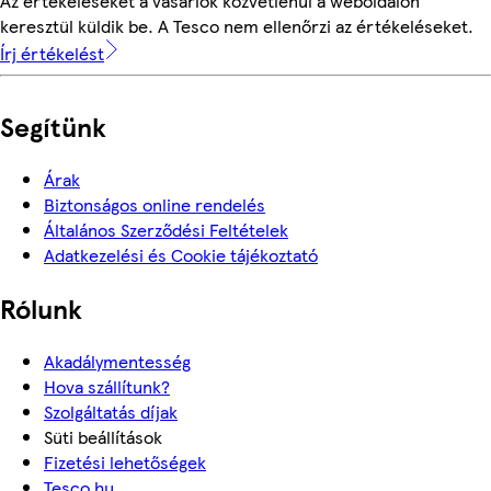
Az értékeléseket a vásárlók közvetlenül a weboldalon
keresztül küldik be. A Tesco nem ellenőrzi az értékeléseket.
Írj értékelést
Segítünk
Árak
Biztonságos online rendelés
Általános Szerződési Feltételek
Adatkezelési és Cookie tájékoztató
Rólunk
Akadálymentesség
Hova szállítunk?
Szolgáltatás díjak
Süti beállítások
Fizetési lehetőségek
Tesco.hu