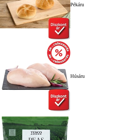
Pékáru
Húsáru