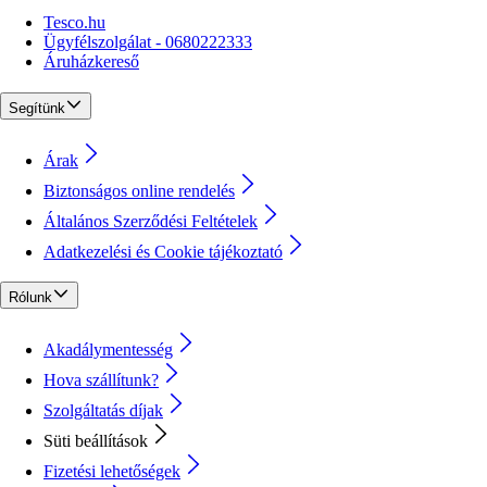
Tesco.hu
Ügyfélszolgálat - 0680222333
Áruházkereső
Segítünk
Árak
Biztonságos online rendelés
Általános Szerződési Feltételek
Adatkezelési és Cookie tájékoztató
Rólunk
Akadálymentesség
Hova szállítunk?
Szolgáltatás díjak
Süti beállítások
Fizetési lehetőségek