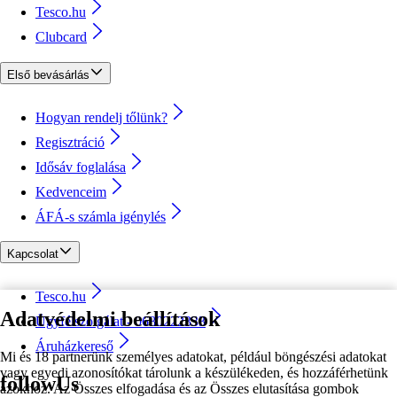
Tesco.hu
Clubcard
Első bevásárlás
Hogyan rendelj tőlünk?
Regisztráció
Idősáv foglalása
Kedvenceim
ÁFÁ-s számla igénylés
Kapcsolat
Tesco.hu
Adatvédelmi beállítások
Ügyfélszolgálat - 0680222333
Áruházkereső
Mi és 18 partnerünk személyes adatokat, például böngészési adatokat
vagy egyedi azonosítókat tárolunk a készülékeden, és hozzáférhetünk
followUs
azokhoz. Az Összes elfogadása és az Összes elutasítása gombok