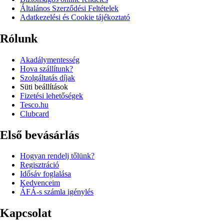
Általános Szerződési Feltételek
Adatkezelési és Cookie tájékoztató
Rólunk
Akadálymentesség
Hova szállítunk?
Szolgáltatás díjak
Süti beállítások
Fizetési lehetőségek
Tesco.hu
Clubcard
Első bevásárlás
Hogyan rendelj tőlünk?
Regisztráció
Idősáv foglalása
Kedvenceim
ÁFÁ-s számla igénylés
Kapcsolat