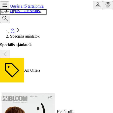
Ugrás a fő tartalomra
Ugrás a kereséshez
Speciális ajánlatok
Speciális ajánlatok
All Offers
Helló suli!