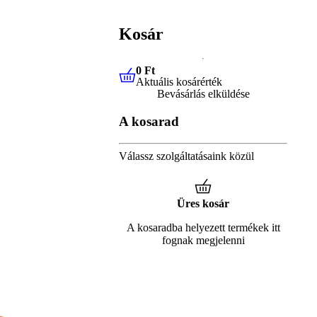
Kosár
0 Ft
Aktuális kosárérték
0 Ft
Aktuális kosárérték
Bevásárlás elküldése
A kosarad
Válassz szolgáltatásaink közül
Üres kosár
A kosaradba helyezett termékek itt
fognak megjelenni