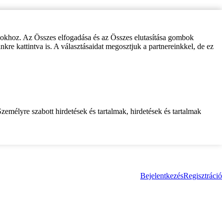
zokhoz. Az Összes elfogadása és az Összes elutasítása gombok
inkre kattintva is. A választásaidat megosztjuk a partnereinkkel, de ez
zemélyre szabott hirdetések és tartalmak, hirdetések és tartalmak
Bejelentkezés
Regisztráció