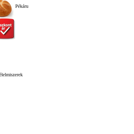
Pékáru
élelmiszerek