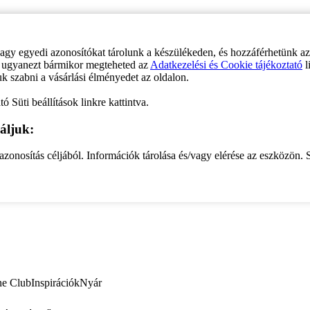
vagy egyedi azonosítókat tárolunk a készülékeden, és hozzáférhetünk a
ve ugyanezt bármikor megteheted az
Adatkezelési és Cookie tájékoztató
l
uk szabni a vásárlási élményedet az oldalon.
ó Süti beállítások linkre kattintva.
áljuk:
zonosítás céljából. Információk tárolása és/vagy elérése az eszközön. S
ne Club
Inspirációk
Nyár