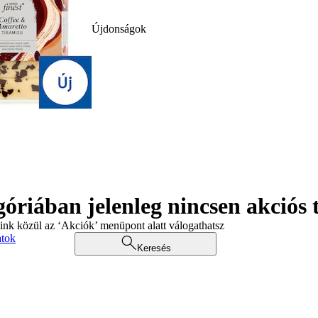
Újdonságok
góriában jelenleg nincsen akciós
aink közül az ‘Akciók’ menüpont alatt válogathatsz
atok
Keresés