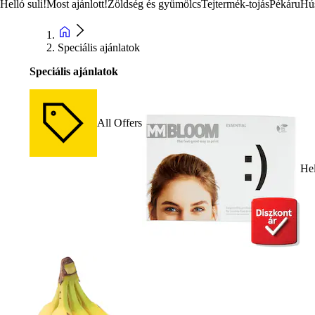
Helló suli!
Most ajánlott!
Zöldség és gyümölcs
Tejtermék-tojás
Pékáru
Hú
Speciális ajánlatok
Speciális ajánlatok
All Offers
Hel