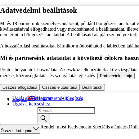
Adatvédelmi beállítások
Mi és 18 partnerünk személyes adatokat, például böngészési adatokat 
kiválasztásával elfogadhatod vagy módosíthatod a beállításaidat, illet
nem érinti a böngészési adataidat. A beállításaid alapján személyre tudj
A hozzájárulási beállításokat bármikor módosíthatod a láblécben találhat
Mi és partnereink adataidat a következő célokra haszn
Pontos helyadatok használata. Az eszköz jellemzőinek aktív vizsgálata a
mérése, közönségkutatás és szolgáltatásfejlesztés.
Partnereink listája
Összes elfogadása
Összes elutasítása
Beállítások
Ugrás a fő tartalomra
Hogyan rendelj
Segítség
English
Ugrás a kereséshez
Rendelj most!
Kedvenceim
Speciális ajánlatok
Onli
Összes kategória