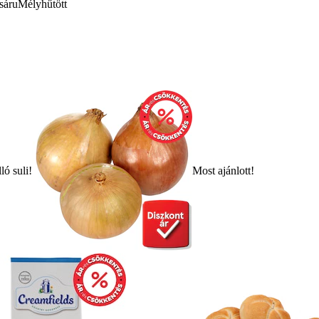
sáru
Mélyhűtött
ló suli!
Most ajánlott!