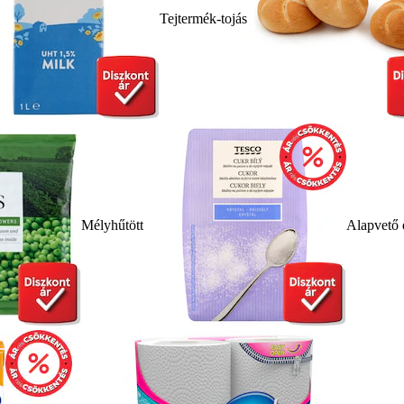
Tejtermék-tojás
Mélyhűtött
Alapvető 