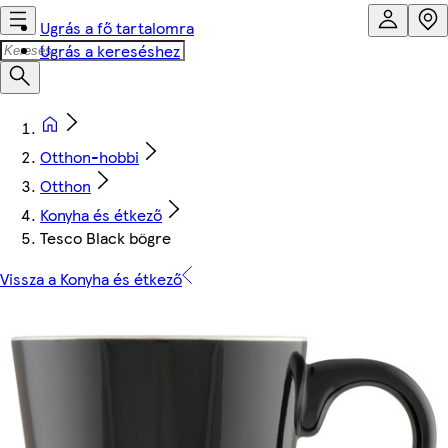
Ugrás a fő tartalomra
Ugrás a kereséshez
Otthon-hobbi
Otthon
Konyha és étkező
Tesco Black bögre
Vissza a Konyha és étkező