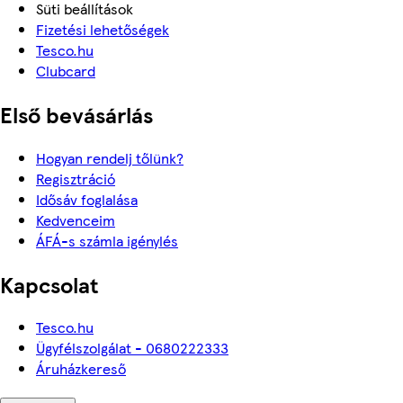
Süti beállítások
Fizetési lehetőségek
Tesco.hu
Clubcard
Első bevásárlás
Hogyan rendelj tőlünk?
Regisztráció
Idősáv foglalása
Kedvenceim
ÁFÁ-s számla igénylés
Kapcsolat
Tesco.hu
Ügyfélszolgálat - 0680222333
Áruházkereső