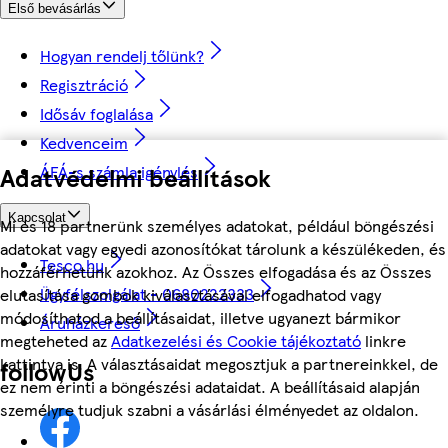
Első bevásárlás
Hogyan rendelj tőlünk?
Regisztráció
Idősáv foglalása
Kedvenceim
Adatvédelmi beállítások
ÁFÁ-s számla igénylés
Kapcsolat
Mi és 18 partnerünk személyes adatokat, például böngészési
adatokat vagy egyedi azonosítókat tárolunk a készülékeden, és
Tesco.hu
hozzáférhetünk azokhoz. Az Összes elfogadása és az Összes
Ügyfélszolgálat - 0680222333
elutasítása gombok kiválasztásával elfogadhatod vagy
módosíthatod a beállításaidat, illetve ugyanezt bármikor
Áruházkereső
megteheted az
Adatkezelési és Cookie tájékoztató
linkre
kattintva is. A választásaidat megosztjuk a partnereinkkel, de
followUs
ez nem érinti a böngészési adataidat. A beállításaid alapján
személyre tudjuk szabni a vásárlási élményedet az oldalon.