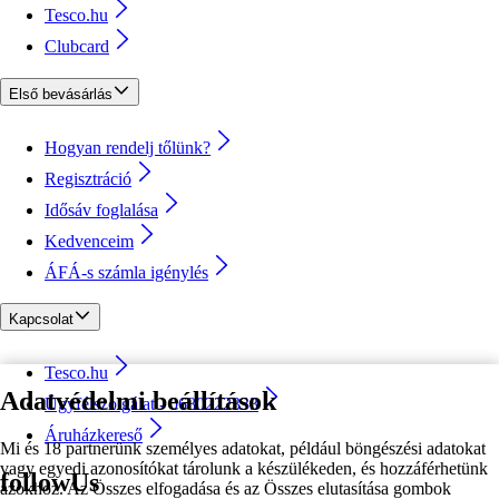
Tesco.hu
Clubcard
Első bevásárlás
Hogyan rendelj tőlünk?
Regisztráció
Idősáv foglalása
Kedvenceim
ÁFÁ-s számla igénylés
Kapcsolat
Tesco.hu
Adatvédelmi beállítások
Ügyfélszolgálat - 0680222333
Áruházkereső
Mi és 18 partnerünk személyes adatokat, például böngészési adatokat
vagy egyedi azonosítókat tárolunk a készülékeden, és hozzáférhetünk
followUs
azokhoz. Az Összes elfogadása és az Összes elutasítása gombok