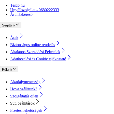
Tesco.hu
Ügyfélszolgálat - 0680222333
Áruházkereső
Segítünk
Árak
Biztonságos online rendelés
Általános Szerződési Feltételek
Adatkezelési és Cookie tájékoztató
Rólunk
Akadálymentesség
Hova szállítunk?
Szolgáltatás díjak
Süti beállítások
Fizetési lehetőségek