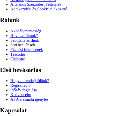
Általános Szerződési Feltételek
Adatkezelési és Cookie tájékoztató
Rólunk
Akadálymentesség
Hova szállítunk?
Szolgáltatás díjak
Süti beállítások
Fizetési lehetőségek
Tesco.hu
Clubcard
Első bevásárlás
Hogyan rendelj tőlünk?
Regisztráció
Idősáv foglalása
Kedvenceim
ÁFÁ-s számla igénylés
Kapcsolat