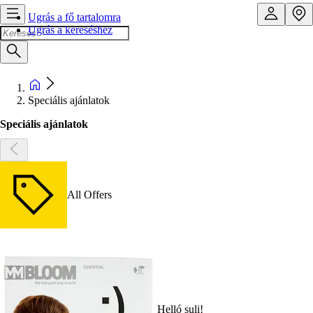
Ugrás a fő tartalomra
Ugrás a kereséshez
Speciális ajánlatok
Speciális ajánlatok
All Offers
Helló suli!