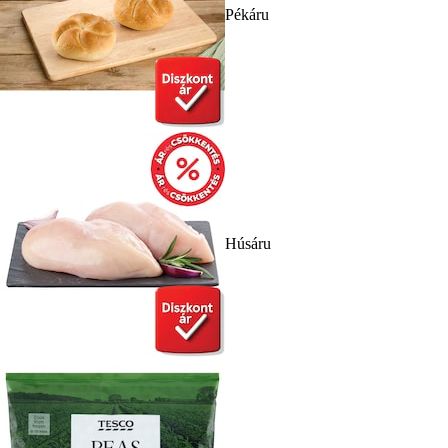
Pékáru
Húsáru