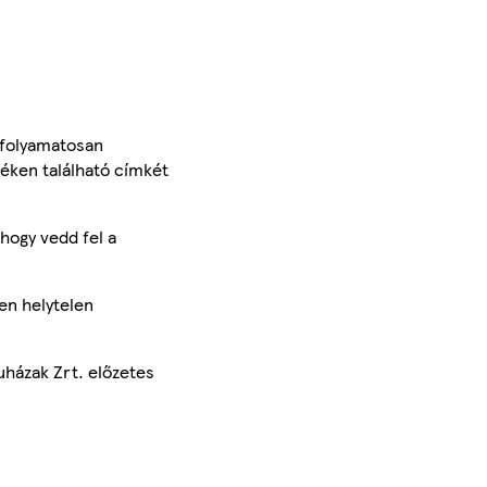
 folyamatosan
méken található címkét
hogy vedd fel a
en helytelen
uházak Zrt. előzetes