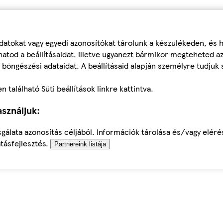
datokat vagy egyedi azonosítókat tárolunk a készülékeden, és
atod a beállításaidat, illetve ugyanezt bármikor megteheted a
 böngészési adataidat. A beállításaid alapján személyre tudjuk 
található Süti beállítások linkre kattintva.
sználjuk:
sgálata azonosítás céljából. Információk tárolása és/vagy elér
tásfejlesztés.
Partnereink listája