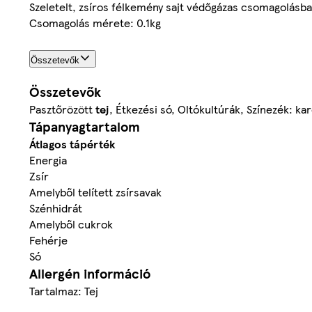
Szeletelt, zsíros félkemény sajt védőgázas csomagolásb
Csomagolás mérete: 0.1kg
Összetevők
Összetevők
Pasztőrözött
tej
, Étkezési só, Oltókultúrák, Színezék: k
Tápanyagtartalom
Átlagos tápérték
Energia
Zsír
Amelyből telített zsírsavak
Szénhidrát
Amelyből cukrok
Fehérje
Só
Allergén információ
Tartalmaz: Tej