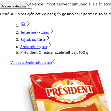
Rendelj most!
Kedvenceim
Speciális ajánlato
Összes kategória
Helló suli!
Most ajánlott!
Zöldség és gyümölcs
Tejtermék-tojás
P
Tejtermék-tojás
Sajtok és túró
Szeletelt sajtok
Président Cheddar szeletelt sajt 100 g
Vissza a Szeletelt sajtok