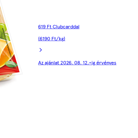
619 Ft Clubcarddal
(6190 Ft/kg)
Az ajánlat 2026. 08. 12.-ig érvényes