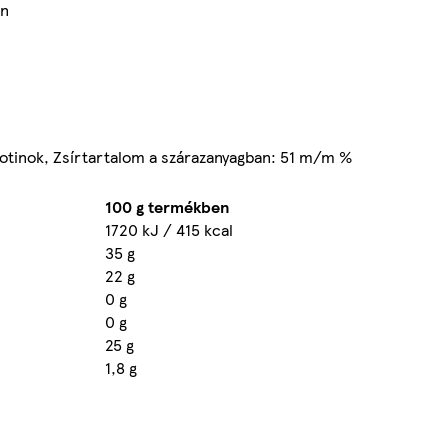
an
arotinok, Zsírtartalom a szárazanyagban: 51 m/m %
100 g termékben
1720 kJ / 415 kcal
35 g
22 g
0 g
0 g
25 g
1,8 g