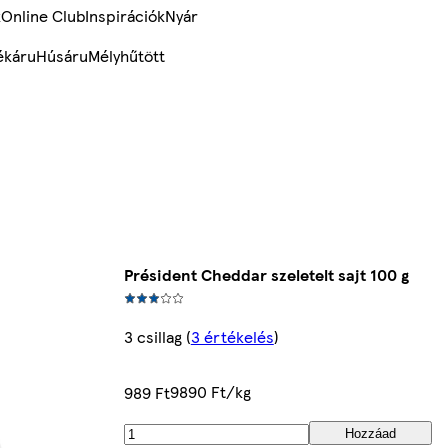
k
Online Club
Inspirációk
Nyár
ékáru
Húsáru
Mélyhűtött
Président Cheddar szeletelt sajt 100 g
3 csillag
(
3 értékelés
)
9890 Ft/kg
989 Ft
Hozzáad