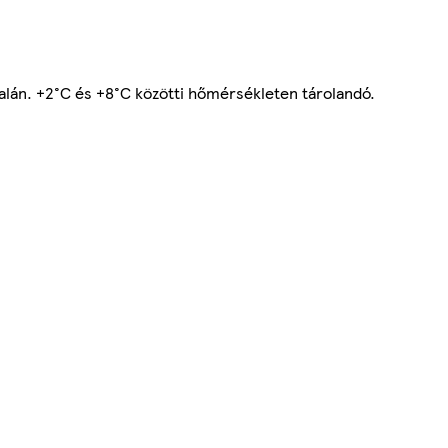
lán. +2°C és +8°C közötti hőmérsékleten tárolandó.