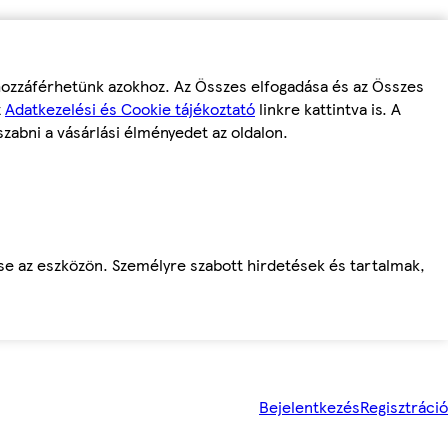
 hozzáférhetünk azokhoz. Az Összes elfogadása és az Összes
z
Adatkezelési és Cookie tájékoztató
linkre kattintva is. A
szabni a vásárlási élményedet az oldalon.
ése az eszközön. Személyre szabott hirdetések és tartalmak,
Bejelentkezés
Regisztráció