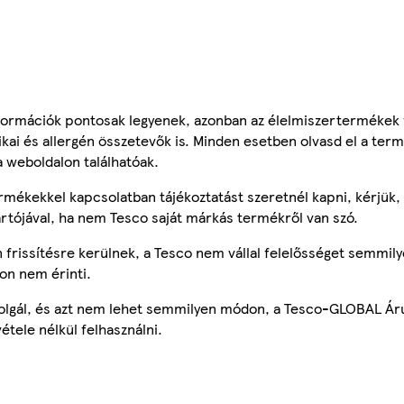
ormációk pontosak legyenek, azonban az élelmiszertermékek
tikai és allergén összetevők is. Minden esetben olvasd el a ter
a weboldalon találhatóak.
mékekkel kapcsolatban tájékoztatást szeretnél kapni, kérjük, 
ártójával, ha nem Tesco saját márkás termékről van szó.
frissítésre kerülnek, a Tesco nem vállal felelősséget semmily
on nem érinti.
szolgál, és azt nem lehet semmilyen módon, a Tesco-GLOBAL Ár
étele nélkül felhasználni.