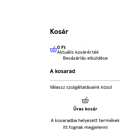
Kosár
0 Ft
Aktuális kosárérték
0 Ft
Aktuális kosárérték
Bevásárlás elküldése
A kosarad
Válassz szolgáltatásaink közül
Üres kosár
A kosaradba helyezett termékek
itt fognak megjelenni