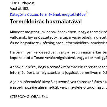
1138 Budapest
Váci út 182.
Kategória összes termékének megtekintése
Termékleírás használatával
Mindent megteszünk annak érdekében, hogy a termékinf
változnak, így az összetevők, a tápanyagértékek, a diete
és ne hagyatkozz kizárólag azon információkra, amelyek 
Ha bármilyen kérdésed van, vagy a Tesco sajátmárkás ter
kapcsolatot a Tesco vevőszolgálatával, vagy a termék gy
Annak ellenére, hogy a termékinformációk rendszeresen 
információért, amely azonban a jogaidat semmilyen mód
A jelen információ kizárólag személyes felhasználásra 
írásbeli hozzájárulása nélkül, vagy megfelelő tudomásul v
©TESCO-GLOBAL Zrt.