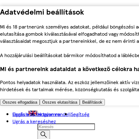
Adatvédelmi beállítások
Mi és 18 partnerünk személyes adatokat, például böngészési a
elutasítása gombok kiválasztásával elfogadhatod vagy módosíth
választásaidat megosztjuk a partnereinkkel, de ez nem érinti a
A hozzájárulási beállításokat bármikor módosíthatod a láblécben 
Mi és partnereink adataidat a következő célokra ha
Pontos helyadatok használata. Az eszköz jellemzőinek aktív viz
hirdetések és tartalmak mérése, közönségkutatás és szolgálta
Összes elfogadása
Összes elutasítása
Beállítások
Ugrás a fő tartalomra
English
Hogyan rendelj
Segítség
Ugrás a kereséshez