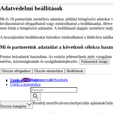
Adatvédelmi beállítások
Mi és 18 partnerünk személyes adatokat, például böngészési adatokat 
kiválasztásával elfogadhatod vagy módosíthatod a beállításaidat, illet
nem érinti a böngészési adataidat. A beállításaid alapján személyre tudj
A hozzájárulási beállításokat bármikor módosíthatod a láblécben találhat
Mi és partnereink adataidat a következő célokra haszn
Pontos helyadatok használata. Az eszköz jellemzőinek aktív vizsgálata a
mérése, közönségkutatás és szolgáltatásfejlesztés.
Partnereink listája
Összes elfogadása
Összes elutasítása
Beállítások
Ugrás a fő tartalomra
Hogyan rendelj
Segítség
English
Ugrás a kereséshez
Rendelj most!
Kedvenceim
Speciális ajánlatok
Onli
Összes kategória