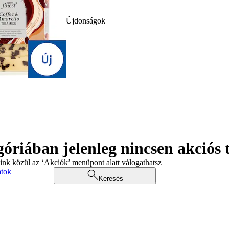
Újdonságok
góriában jelenleg nincsen akciós
aink közül az ‘Akciók’ menüpont alatt válogathatsz
atok
Keresés