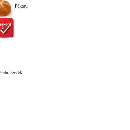
Pékáru
élelmiszerek