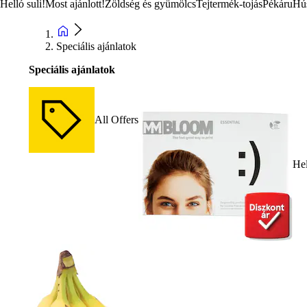
Helló suli!
Most ajánlott!
Zöldség és gyümölcs
Tejtermék-tojás
Pékáru
Hú
Speciális ajánlatok
Speciális ajánlatok
All Offers
Hel