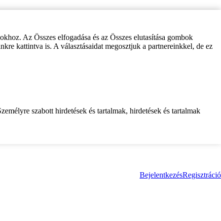
zokhoz. Az Összes elfogadása és az Összes elutasítása gombok
inkre kattintva is. A választásaidat megosztjuk a partnereinkkel, de ez
zemélyre szabott hirdetések és tartalmak, hirdetések és tartalmak
Bejelentkezés
Regisztráció