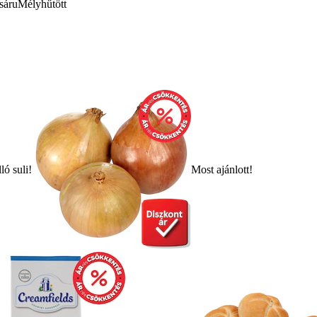
sáru
Mélyhűtött
ló suli!
Most ajánlott!