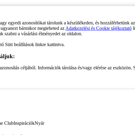
vagy egyedi azonosítókat tárolunk a készülékeden, és hozzáférhetünk a
ve ugyanezt bármikor megteheted az
Adatkezelési és Cookie tájékoztató
l
uk szabni a vásárlási élményedet az oldalon.
ó Süti beállítások linkre kattintva.
áljuk:
zonosítás céljából. Információk tárolása és/vagy elérése az eszközön. S
ne Club
Inspirációk
Nyár