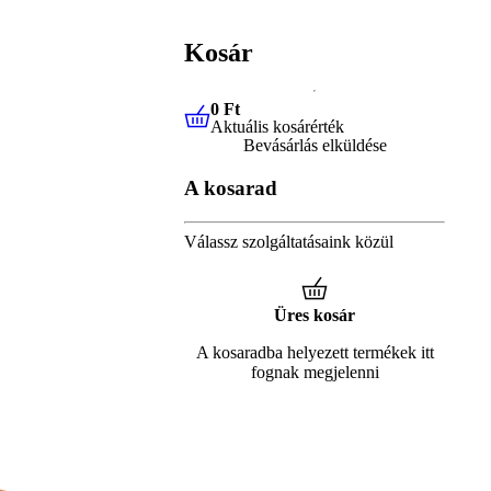
Kosár
0 Ft
Aktuális kosárérték
0 Ft
Aktuális kosárérték
Bevásárlás elküldése
A kosarad
Válassz szolgáltatásaink közül
Üres kosár
A kosaradba helyezett termékek itt
fognak megjelenni