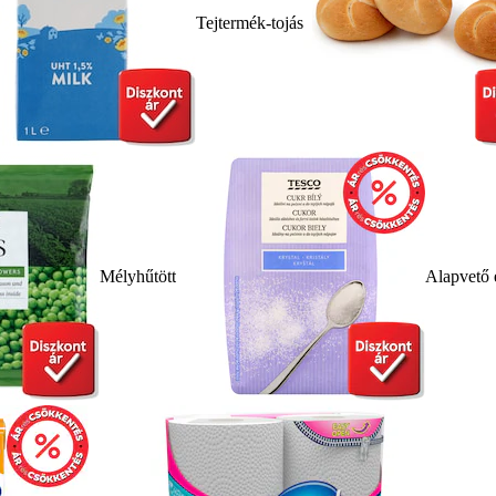
Tejtermék-tojás
Mélyhűtött
Alapvető 