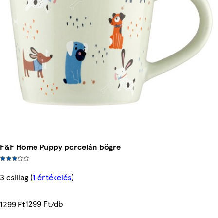
F&F Home Puppy porcelán bögre
3 csillag
(
1 értékelés
)
1299 Ft/db
1299 Ft