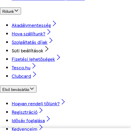
Rólunk
Akadálymentesség
Hova szállítunk?
Szolgáltatás díjak
Süti beállítások
Fizetési lehetőségek
Tesco.hu
Clubcard
Első bevásárlás
Hogyan rendelj tőlünk?
Regisztráció
Idősáv foglalása
Kedvenceim