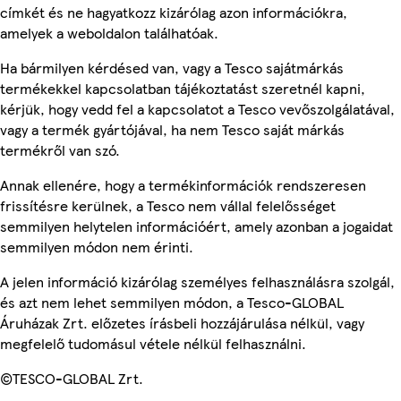
címkét és ne hagyatkozz kizárólag azon információkra,
amelyek a weboldalon találhatóak.
Ha bármilyen kérdésed van, vagy a Tesco sajátmárkás
termékekkel kapcsolatban tájékoztatást szeretnél kapni,
kérjük, hogy vedd fel a kapcsolatot a Tesco vevőszolgálatával,
vagy a termék gyártójával, ha nem Tesco saját márkás
termékről van szó.
Annak ellenére, hogy a termékinformációk rendszeresen
frissítésre kerülnek, a Tesco nem vállal felelősséget
semmilyen helytelen információért, amely azonban a jogaidat
semmilyen módon nem érinti.
A jelen információ kizárólag személyes felhasználásra szolgál,
és azt nem lehet semmilyen módon, a Tesco-GLOBAL
Áruházak Zrt. előzetes írásbeli hozzájárulása nélkül, vagy
megfelelő tudomásul vétele nélkül felhasználni.
©TESCO-GLOBAL Zrt.