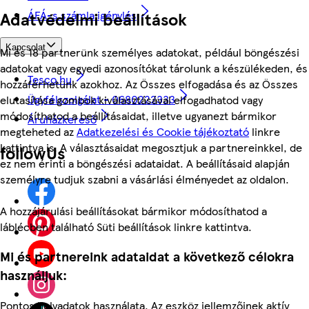
Adatvédelmi beállítások
ÁFÁ-s számla igénylés
Kapcsolat
Mi és 18 partnerünk személyes adatokat, például böngészési
adatokat vagy egyedi azonosítókat tárolunk a készülékeden, és
Tesco.hu
hozzáférhetünk azokhoz. Az Összes elfogadása és az Összes
Ügyfélszolgálat - 0680222333
elutasítása gombok kiválasztásával elfogadhatod vagy
módosíthatod a beállításaidat, illetve ugyanezt bármikor
Áruházkereső
megteheted az
Adatkezelési és Cookie tájékoztató
linkre
kattintva is. A választásaidat megosztjuk a partnereinkkel, de
followUs
ez nem érinti a böngészési adataidat. A beállításaid alapján
személyre tudjuk szabni a vásárlási élményedet az oldalon.
A hozzájárulási beállításokat bármikor módosíthatod a
láblécben található Süti beállítások linkre kattintva.
Mi és partnereink adataidat a következő célokra
használjuk:
Pontos helyadatok használata. Az eszköz jellemzőinek aktív