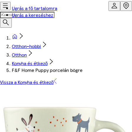
Ugrás a fő tartalomra
Ugrás a kereséshez
Otthon-hobbi
Otthon
Konyha és étkező
F&F Home Puppy porcelán bögre
Vissza a Konyha és étkező