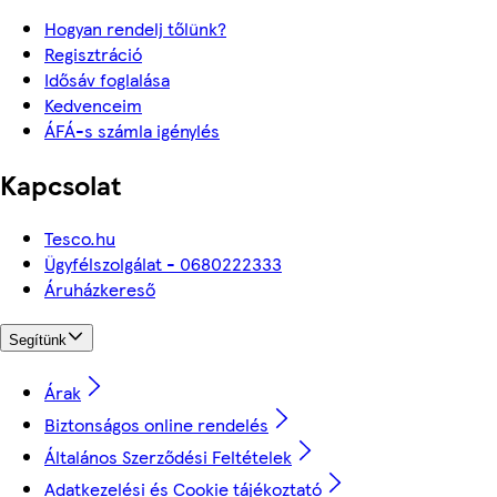
Hogyan rendelj tőlünk?
Regisztráció
Idősáv foglalása
Kedvenceim
ÁFÁ-s számla igénylés
Kapcsolat
Tesco.hu
Ügyfélszolgálat - 0680222333
Áruházkereső
Segítünk
Árak
Biztonságos online rendelés
Általános Szerződési Feltételek
Adatkezelési és Cookie tájékoztató