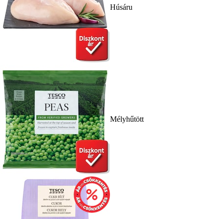
Húsáru
Mélyhűtött