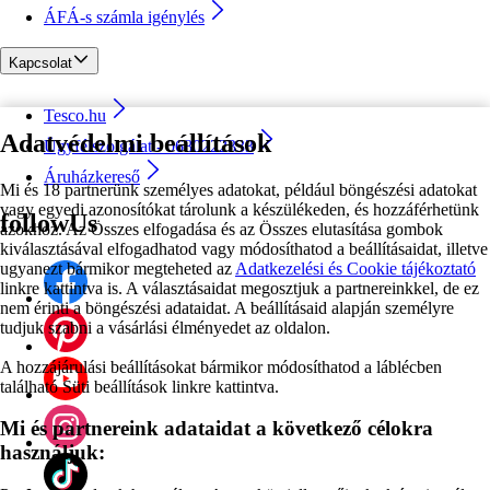
ÁFÁ-s számla igénylés
Kapcsolat
Tesco.hu
Adatvédelmi beállítások
Ügyfélszolgálat - 0680222333
Áruházkereső
Mi és 18 partnerünk személyes adatokat, például böngészési adatokat
vagy egyedi azonosítókat tárolunk a készülékeden, és hozzáférhetünk
followUs
azokhoz. Az Összes elfogadása és az Összes elutasítása gombok
kiválasztásával elfogadhatod vagy módosíthatod a beállításaidat, illetve
ugyanezt bármikor megteheted az
Adatkezelési és Cookie tájékoztató
linkre kattintva is. A választásaidat megosztjuk a partnereinkkel, de ez
nem érinti a böngészési adataidat. A beállításaid alapján személyre
tudjuk szabni a vásárlási élményedet az oldalon.
A hozzájárulási beállításokat bármikor módosíthatod a láblécben
található Süti beállítások linkre kattintva.
Mi és partnereink adataidat a következő célokra
használjuk: