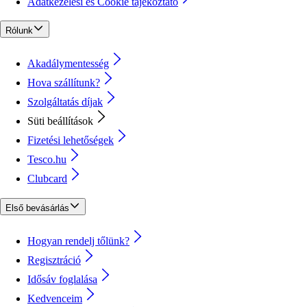
Adatkezelési és Cookie tájékoztató
Rólunk
Akadálymentesség
Hova szállítunk?
Szolgáltatás díjak
Süti beállítások
Fizetési lehetőségek
Tesco.hu
Clubcard
Első bevásárlás
Hogyan rendelj tőlünk?
Regisztráció
Idősáv foglalása
Kedvenceim