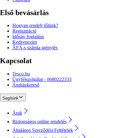
Első bevásárlás
Hogyan rendelj tőlünk?
Regisztráció
Idősáv foglalása
Kedvenceim
ÁFÁ-s számla igénylés
Kapcsolat
Tesco.hu
Ügyfélszolgálat - 0680222333
Áruházkereső
Segítünk
Árak
Biztonságos online rendelés
Általános Szerződési Feltételek