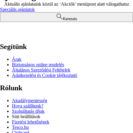
Aktuális ajánlataink közül az ‘Akciók’ menüpont alatt válogathatsz
Speciális ajánlatok
Keresés
Segítünk
Árak
Biztonságos online rendelés
Általános Szerződési Feltételek
Adatkezelési és Cookie tájékoztató
Rólunk
Akadálymentesség
Hova szállítunk?
Szolgáltatás díjak
Süti beállítások
Fizetési lehetőségek
Tesco.hu
Clubcard