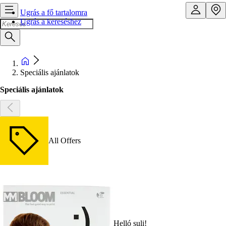
Ugrás a fő tartalomra
Ugrás a kereséshez
Speciális ajánlatok
Speciális ajánlatok
All Offers
Helló suli!