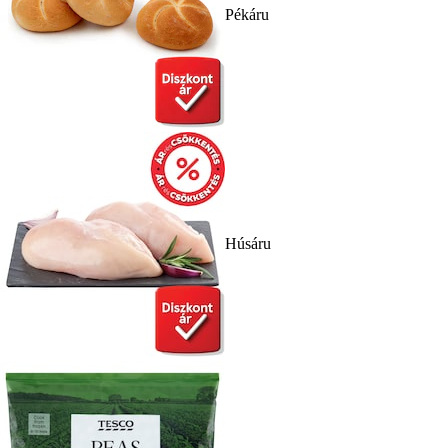
Pékáru
Húsáru