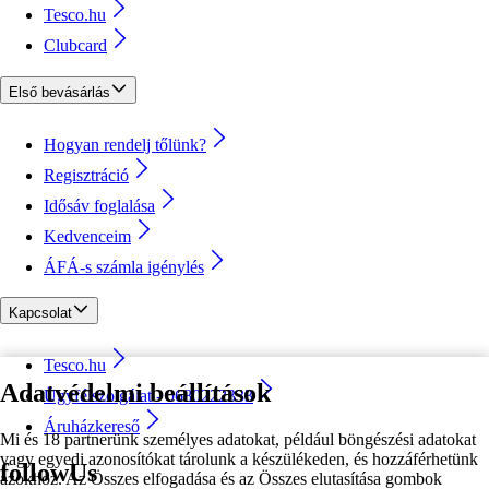
Tesco.hu
Clubcard
Első bevásárlás
Hogyan rendelj tőlünk?
Regisztráció
Idősáv foglalása
Kedvenceim
ÁFÁ-s számla igénylés
Kapcsolat
Tesco.hu
Adatvédelmi beállítások
Ügyfélszolgálat - 0680222333
Áruházkereső
Mi és 18 partnerünk személyes adatokat, például böngészési adatokat
vagy egyedi azonosítókat tárolunk a készülékeden, és hozzáférhetünk
followUs
azokhoz. Az Összes elfogadása és az Összes elutasítása gombok