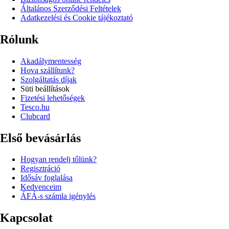
Általános Szerződési Feltételek
Adatkezelési és Cookie tájékoztató
Rólunk
Akadálymentesség
Hova szállítunk?
Szolgáltatás díjak
Süti beállítások
Fizetési lehetőségek
Tesco.hu
Clubcard
Első bevásárlás
Hogyan rendelj tőlünk?
Regisztráció
Idősáv foglalása
Kedvenceim
ÁFÁ-s számla igénylés
Kapcsolat