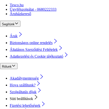
Tesco.hu
Ügyfélszolgálat - 0680222333
Áruházkereső
Segítünk
Árak
Biztonságos online rendelés
Általános Szerződési Feltételek
Adatkezelési és Cookie tájékoztató
Rólunk
Akadálymentesség
Hova szállítunk?
Szolgáltatás díjak
Süti beállítások
Fizetési lehetőségek