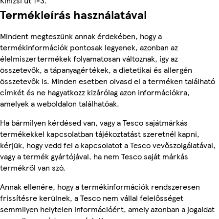
Kinizsi út 1-3.
Termékleírás használatával
Mindent megteszünk annak érdekében, hogy a
termékinformációk pontosak legyenek, azonban az
élelmiszertermékek folyamatosan változnak, így az
összetevők, a tápanyagértékek, a dietetikai és allergén
összetevők is. Minden esetben olvasd el a terméken található
címkét és ne hagyatkozz kizárólag azon információkra,
amelyek a weboldalon találhatóak.
Ha bármilyen kérdésed van, vagy a Tesco sajátmárkás
termékekkel kapcsolatban tájékoztatást szeretnél kapni,
kérjük, hogy vedd fel a kapcsolatot a Tesco vevőszolgálatával,
vagy a termék gyártójával, ha nem Tesco saját márkás
termékről van szó.
Annak ellenére, hogy a termékinformációk rendszeresen
frissítésre kerülnek, a Tesco nem vállal felelősséget
semmilyen helytelen információért, amely azonban a jogaidat