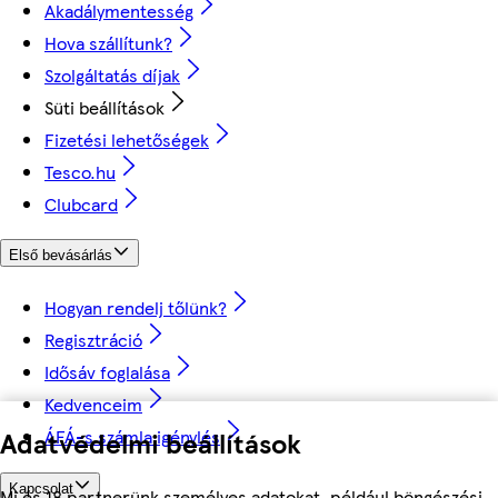
Akadálymentesség
Hova szállítunk?
Szolgáltatás díjak
Süti beállítások
Fizetési lehetőségek
Tesco.hu
Clubcard
Első bevásárlás
Hogyan rendelj tőlünk?
Regisztráció
Idősáv foglalása
Kedvenceim
Adatvédelmi beállítások
ÁFÁ-s számla igénylés
Kapcsolat
Mi és 18 partnerünk személyes adatokat, például böngészési