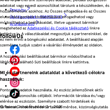
adatokat vagy egyedi azonosítókat tárolunk a készülékeden, és
Tesco.hu
hozzáférhetünk azokhoz. Az Összes elfogadása és az Összes
elutasítása gombok kiválasztásával elfogadhatod vagy
Ügyfélszolgálat - 0680222333
módosíthatod a beállításaidat, illetve ugyanezt bármikor
Áruházkereső
megteheted az
Adatkezelési és Cookie tájékoztató
linkre
kattintva is. A választásaidat megosztjuk a partnereinkkel, de
followUs
ez nem érinti a böngészési adataidat. A beállításaid alapján
személyre tudjuk szabni a vásárlási élményedet az oldalon.
A hozzájárulási beállításokat bármikor módosíthatod a
láblécben található Süti beállítások linkre kattintva.
Mi és partnereink adataidat a következő célokra
használjuk:
Pontos helyadatok használata. Az eszköz jellemzőinek aktív
vizsgálata azonosítás céljából. Információk tárolása és/vagy
elérése az eszközön. Személyre szabott hirdetések és
©
Tesco-Global Áruházak Zrt. 2026
tartalmak, hirdetések és tartalmak mérése, közönségkutatás