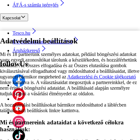
ÁFÁ-s számla igénylés
Kapcsolat
Tesco.hu
Adatvédelmi beállítások
Ügyfélszolgálat - 0680222333
Áruházkereső
Mi és 18 partnerünk személyes adatokat, például böngészési adatokat
vagy egyedi azonosítókat tárolunk a készülékeden, és hozzáférhetünk
followUs
azokhoz. Az Összes elfogadása és az Összes elutasítása gombok
kiválasztásával elfogadhatod vagy módosíthatod a beállításaidat, illetve
ugyanezt bármikor megteheted az
Adatkezelési és Cookie tájékoztató
linkre kattintva is. A választásaidat megosztjuk a partnereinkkel, de ez
nem érinti a böngészési adataidat. A beállításaid alapján személyre
tudjuk szabni a vásárlási élményedet az oldalon.
A hozzájárulási beállításokat bármikor módosíthatod a láblécben
található Süti beállítások linkre kattintva.
Mi és partnereink adataidat a következő célokra
használjuk: