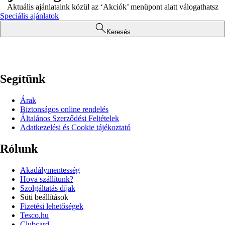
Aktuális ajánlataink közül az ‘Akciók’ menüpont alatt válogathatsz
Speciális ajánlatok
Keresés
Segítünk
Árak
Biztonságos online rendelés
Általános Szerződési Feltételek
Adatkezelési és Cookie tájékoztató
Rólunk
Akadálymentesség
Hova szállítunk?
Szolgáltatás díjak
Süti beállítások
Fizetési lehetőségek
Tesco.hu
Clubcard