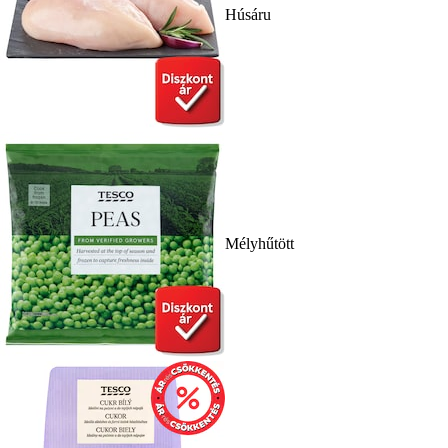
Húsáru
Mélyhűtött