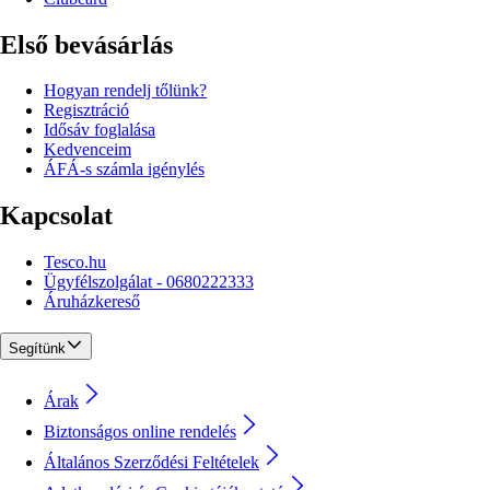
Első bevásárlás
Hogyan rendelj tőlünk?
Regisztráció
Idősáv foglalása
Kedvenceim
ÁFÁ-s számla igénylés
Kapcsolat
Tesco.hu
Ügyfélszolgálat - 0680222333
Áruházkereső
Segítünk
Árak
Biztonságos online rendelés
Általános Szerződési Feltételek