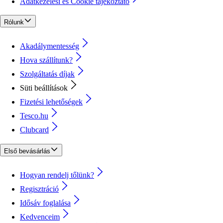
Adatkezelési és Cookie tájékoztató
Rólunk
Akadálymentesség
Hova szállítunk?
Szolgáltatás díjak
Süti beállítások
Fizetési lehetőségek
Tesco.hu
Clubcard
Első bevásárlás
Hogyan rendelj tőlünk?
Regisztráció
Idősáv foglalása
Kedvenceim