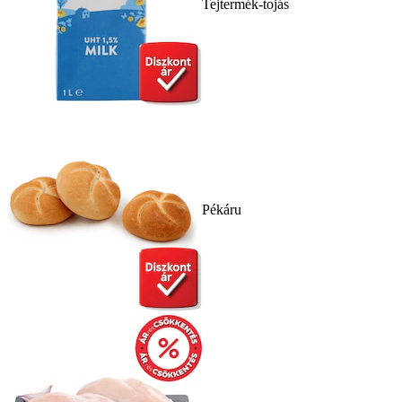
Tejtermék-tojás
Pékáru