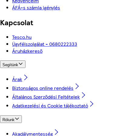
Kedvenceim
ÁFÁ-s számla igénylés
Kapcsolat
Tesco.hu
Ügyfélszolgálat - 0680222333
Áruházkereső
Segítünk
Árak
Biztonságos online rendelés
Általános Szerződési Feltételek
Adatkezelési és Cookie tájékoztató
Rólunk
Akadálymentesség