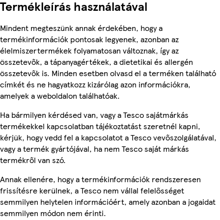
Termékleírás használatával
Mindent megteszünk annak érdekében, hogy a
termékinformációk pontosak legyenek, azonban az
élelmiszertermékek folyamatosan változnak, így az
összetevők, a tápanyagértékek, a dietetikai és allergén
összetevők is. Minden esetben olvasd el a terméken található
címkét és ne hagyatkozz kizárólag azon információkra,
amelyek a weboldalon találhatóak.
Ha bármilyen kérdésed van, vagy a Tesco sajátmárkás
termékekkel kapcsolatban tájékoztatást szeretnél kapni,
kérjük, hogy vedd fel a kapcsolatot a Tesco vevőszolgálatával,
vagy a termék gyártójával, ha nem Tesco saját márkás
termékről van szó.
Annak ellenére, hogy a termékinformációk rendszeresen
frissítésre kerülnek, a Tesco nem vállal felelősséget
semmilyen helytelen információért, amely azonban a jogaidat
semmilyen módon nem érinti.