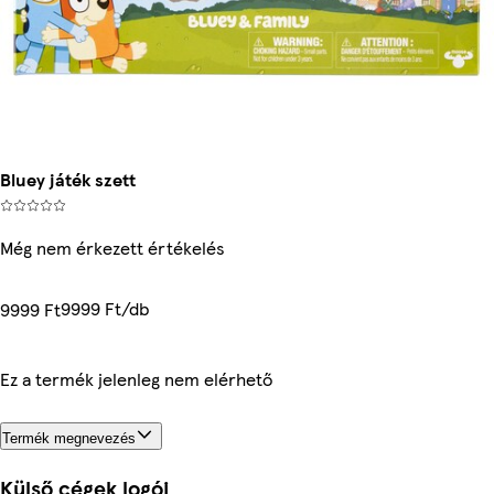
Bluey játék szett
Még nem érkezett értékelés
9999 Ft/db
9999 Ft
Ez a termék jelenleg nem elérhető
Termék megnevezés
Külső cégek logói