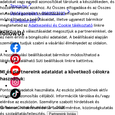
adatokat vagy egyedi azonosítókat tárolunk a készülékeden, és
Tesco.hu
hozzáférhetünk azokhoz. Az Összes elfogadása és az Összes
Ügyfélszolgálat - 0680222333
elutasítása gombok kiválasztásával elfogadhatod vagy
módosíthatod a beállításaidat, illetve ugyanezt bármikor
Áruházkereső
megteheted az
Adatkezelési és Cookie tájékoztató
linkre
kattintva is. A választásaidat megosztjuk a partnereinkkel, de
followUs
ez nem érinti a böngészési adataidat. A beállításaid alapján
személyre tudjuk szabni a vásárlási élményedet az oldalon.
A hozzájárulási beállításokat bármikor módosíthatod a
láblécben található Süti beállítások linkre kattintva.
Mi és partnereink adataidat a következő célokra
használjuk:
Pontos helyadatok használata. Az eszköz jellemzőinek aktív
vizsgálata azonosítás céljából. Információk tárolása és/vagy
elérése az eszközön. Személyre szabott hirdetések és
©
Tesco-Global Áruházak Zrt. 2026
tartalmak, hirdetések és tartalmak mérése, közönségkutatás
és szolgáltatásfejlesztés.
Partnereink listája