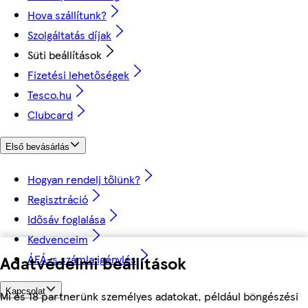
Hova szállítunk?
Szolgáltatás díjak
Süti beállítások
Fizetési lehetőségek
Tesco.hu
Clubcard
Első bevásárlás
Hogyan rendelj tőlünk?
Regisztráció
Idősáv foglalása
Kedvenceim
Adatvédelmi beállítások
ÁFÁ-s számla igénylés
Kapcsolat
Mi és 18 partnerünk személyes adatokat, például böngészési