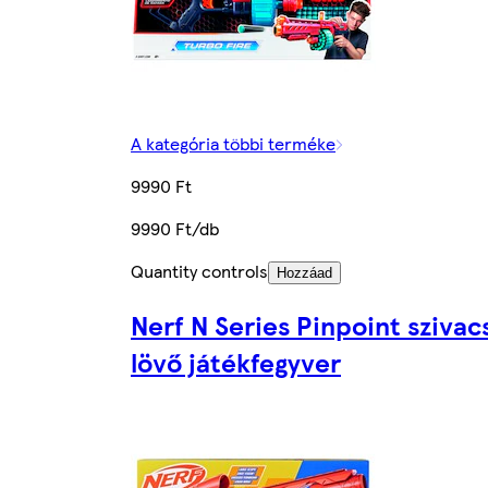
A kategória többi terméke
9990 Ft
9990 Ft/db
Quantity controls
Hozzáad
Nerf N Series Pinpoint szivac
lövő játékfegyver