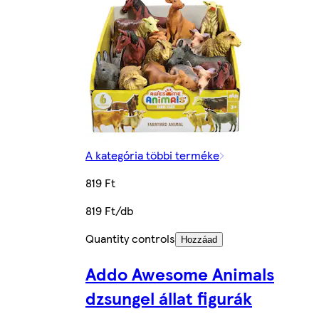
A kategória többi terméke
819 Ft
819 Ft/db
Quantity controls
Hozzáad
Addo Awesome Animals
dzsungel állat figurák