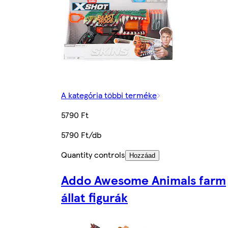
A kategória többi terméke
5790 Ft
5790 Ft/db
Quantity controls
Hozzáad
Addo Awesome Animals farm
állat figurák