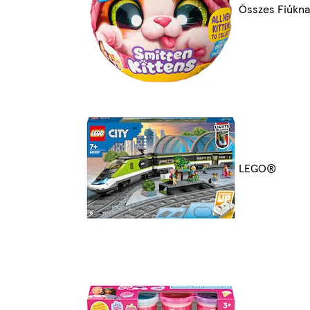
Összes Fiúkn
LEGO®