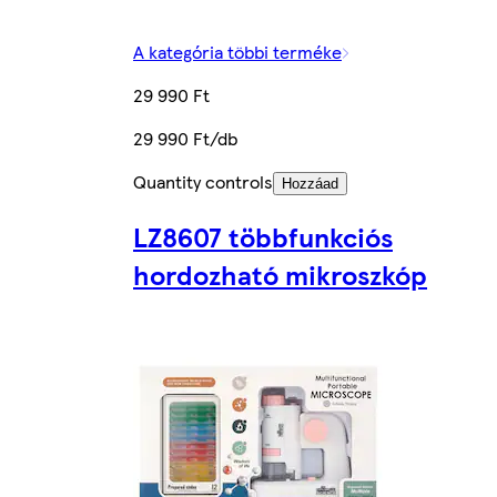
A kategória többi terméke
29 990 Ft
29 990 Ft/db
Quantity controls
Hozzáad
LZ8607 többfunkciós
hordozható mikroszkóp