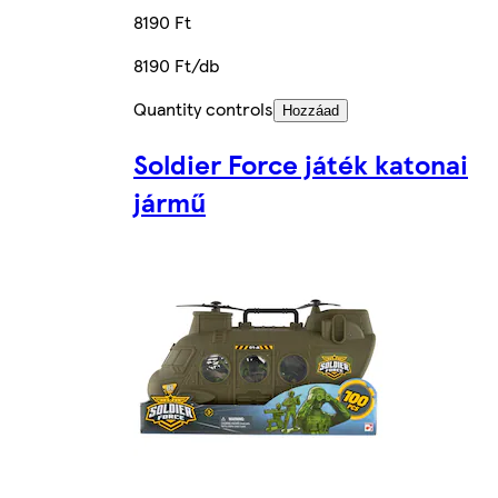
8190 Ft
8190 Ft/db
Quantity controls
Hozzáad
Soldier Force játék katonai
jármű