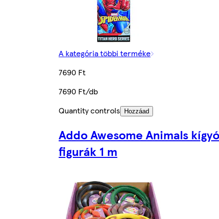
A kategória többi terméke
7690 Ft
7690 Ft/db
Quantity controls
Hozzáad
Addo Awesome Animals kígy
figurák 1 m