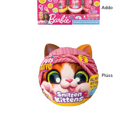
Addo
Plüss