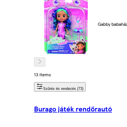
Gabby babahá
13 items
Szűrés és rendezés (73)
Burago játék rendőrautó