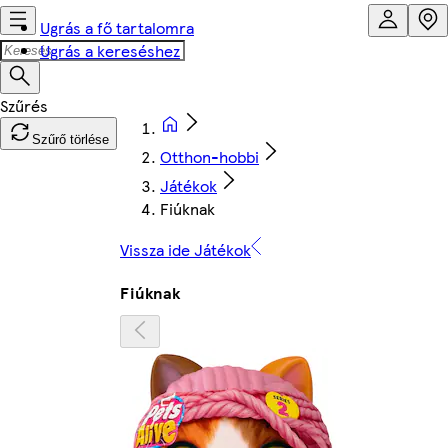
Ugrás a fő tartalomra
Ugrás a kereséshez
Szűrő törlése
Otthon-hobbi
Játékok
Fiúknak
Vissza ide Játékok
Fiúknak