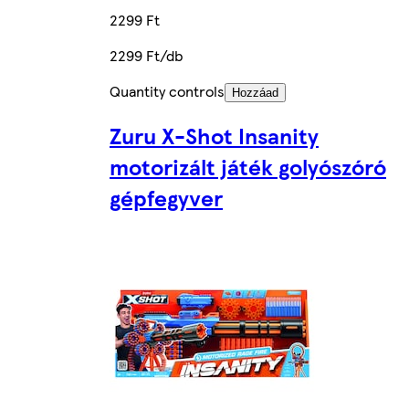
2299 Ft
2299 Ft/db
Quantity controls
Hozzáad
Zuru X-Shot Insanity
motorizált játék golyószóró
gépfegyver