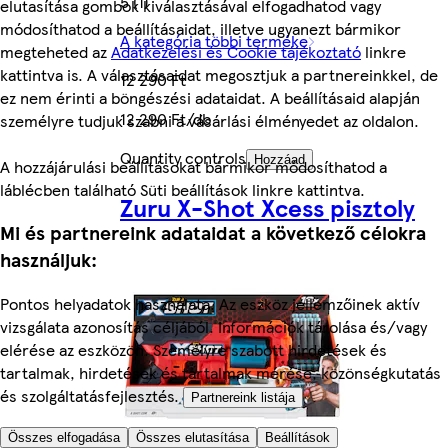
5 (1)
elutasítása gombok kiválasztásával elfogadhatod vagy
módosíthatod a beállításaidat, illetve ugyanezt bármikor
A kategória többi terméke
megteheted az
Adatkezelési és Cookie tájékoztató
linkre
kattintva is. A választásaidat megosztjuk a partnereinkkel, de
12 290 Ft
ez nem érinti a böngészési adataidat. A beállításaid alapján
12 290 Ft/db
személyre tudjuk szabni a vásárlási élményedet az oldalon.
Quantity controls
Hozzáad
A hozzájárulási beállításokat bármikor módosíthatod a
láblécben található Süti beállítások linkre kattintva.
Zuru X-Shot Xcess pisztoly
Mi és partnereink adataidat a következő célokra
használjuk:
Pontos helyadatok használata. Az eszköz jellemzőinek aktív
vizsgálata azonosítás céljából. Információk tárolása és/vagy
elérése az eszközön. Személyre szabott hirdetések és
tartalmak, hirdetések és tartalmak mérése, közönségkutatás
és szolgáltatásfejlesztés.
Partnereink listája
Összes elfogadása
Összes elutasítása
Beállítások