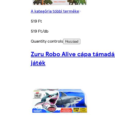
A kategória többi terméke
519 Ft
519 Ft/db
Quantity controls
Hozzáad
Zuru Robo Alive cápa támadá
játék