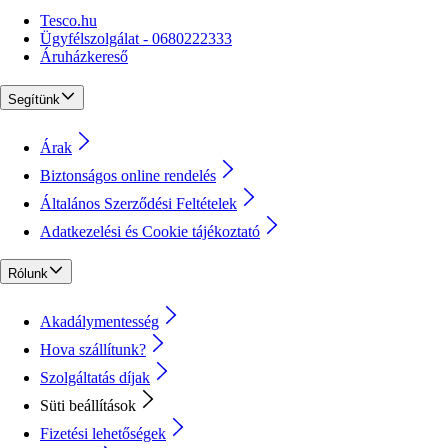
Tesco.hu
Ügyfélszolgálat - 0680222333
Áruházkereső
Segítünk
Árak
Biztonságos online rendelés
Általános Szerződési Feltételek
Adatkezelési és Cookie tájékoztató
Rólunk
Akadálymentesség
Hova szállítunk?
Szolgáltatás díjak
Süti beállítások
Fizetési lehetőségek