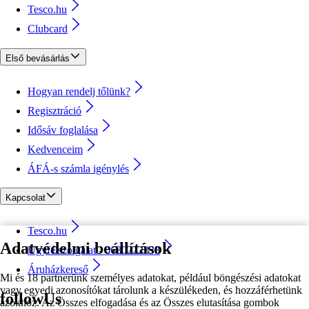
Tesco.hu
Clubcard
Első bevásárlás
Hogyan rendelj tőlünk?
Regisztráció
Idősáv foglalása
Kedvenceim
ÁFÁ-s számla igénylés
Kapcsolat
Tesco.hu
Adatvédelmi beállítások
Ügyfélszolgálat - 0680222333
Áruházkereső
Mi és 18 partnerünk személyes adatokat, például böngészési adatokat
vagy egyedi azonosítókat tárolunk a készülékeden, és hozzáférhetünk
followUs
azokhoz. Az Összes elfogadása és az Összes elutasítása gombok