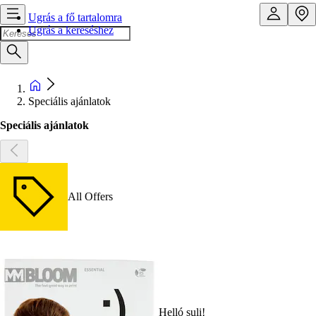
Ugrás a fő tartalomra
Ugrás a kereséshez
Speciális ajánlatok
Speciális ajánlatok
All Offers
Helló suli!