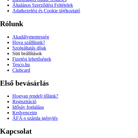
Általános Szerződési Feltételek
Adatkezelési és Cookie tájékoztató
Rólunk
Akadálymentesség
Hova szállítunk?
Szolgáltatás díjak
Süti beállítások
Fizetési lehetőségek
Tesco.hu
Clubcard
Első bevásárlás
Hogyan rendelj tőlünk?
Regisztráció
Idősáv foglalása
Kedvenceim
ÁFÁ-s számla igénylés
Kapcsolat