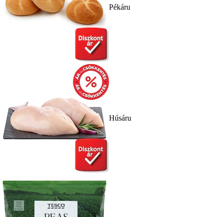
Pékáru
Húsáru