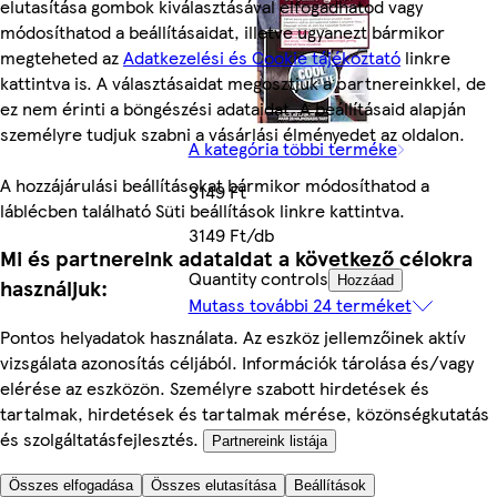
elutasítása gombok kiválasztásával elfogadhatod vagy
módosíthatod a beállításaidat, illetve ugyanezt bármikor
megteheted az
Adatkezelési és Cookie tájékoztató
linkre
kattintva is. A választásaidat megosztjuk a partnereinkkel, de
ez nem érinti a böngészési adataidat. A beállításaid alapján
személyre tudjuk szabni a vásárlási élményedet az oldalon.
A kategória többi terméke
A hozzájárulási beállításokat bármikor módosíthatod a
3149 Ft
láblécben található Süti beállítások linkre kattintva.
3149 Ft/db
Mi és partnereink adataidat a következő célokra
Quantity controls
Hozzáad
használjuk:
Mutass további 24 terméket
Pontos helyadatok használata. Az eszköz jellemzőinek aktív
vizsgálata azonosítás céljából. Információk tárolása és/vagy
elérése az eszközön. Személyre szabott hirdetések és
tartalmak, hirdetések és tartalmak mérése, közönségkutatás
és szolgáltatásfejlesztés.
Partnereink listája
Összes elfogadása
Összes elutasítása
Beállítások