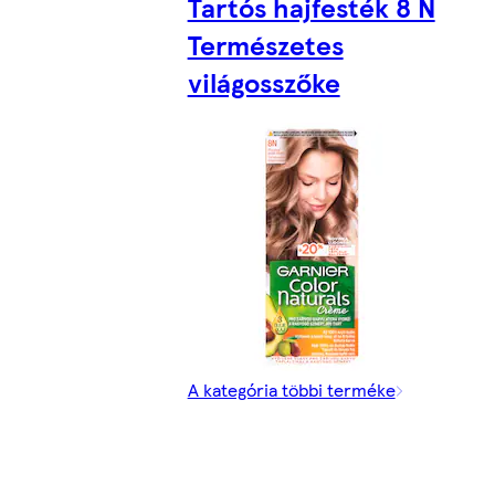
Tartós hajfesték 8 N
Természetes
világosszőke
A kategória többi terméke