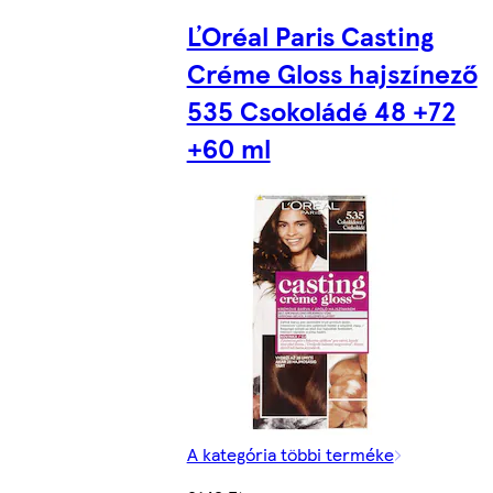
ĽOréal Paris Casting
Créme Gloss hajszínező
535 Csokoládé 48 +72
+60 ml
A kategória többi terméke