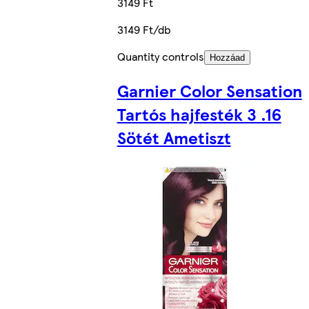
3149 Ft
3149 Ft/db
Quantity controls
Hozzáad
Garnier Color Sensation
Tartós hajfesték 3 .16
Sötét Ametiszt