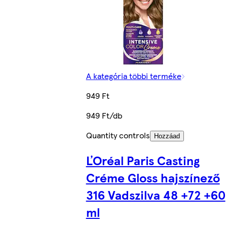
A kategória többi terméke
949 Ft
949 Ft/db
Quantity controls
Hozzáad
ĽOréal Paris Casting
Créme Gloss hajszínező
316 Vadszilva 48 +72 +60
ml