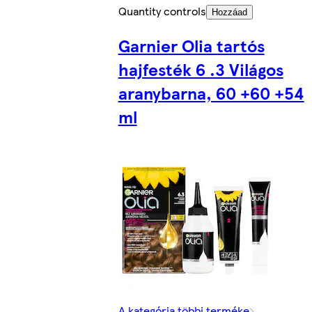
Quantity controls
Hozzáad
Garnier Olia tartós
hajfesték 6 .3 Világos
aranybarna, 60 +60 +54
ml
A kategória többi terméke