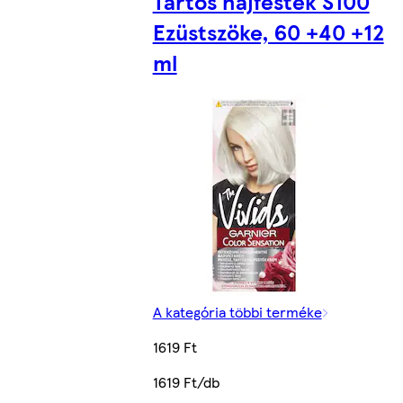
Tartós hajfesték S100
Ezüstszöke, 60 +40 +12
ml
A kategória többi terméke
1619 Ft
1619 Ft/db