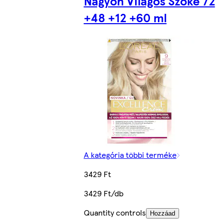
Nagyon Világos Szőke 72
+48 +12 +60 ml
A kategória többi terméke
3429 Ft
3429 Ft/db
Quantity controls
Hozzáad