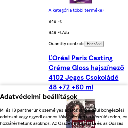
A kategória többi terméke
949 Ft
949 Ft/db
Quantity controls
Hozzáad
ĽOréal Paris Casting
Créme Gloss hajszínező
4102 Jeges Csokoládé
48 +72 +60 ml
Adatvédelmi beállítások
Mi és 18 partnerünk személyes adatokat, például böngészési
adatokat vagy egyedi azonosítókat tárolunk a készülékeden, és
hozzáférhetünk azokhoz. Az Összes elfogadása és az Összes