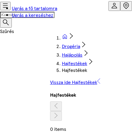
Ugrás a fő tartalomra
Ugrás a kereséshez
Drogéria
Hajápolás
Hajfestékek
Hajfestékek
Vissza ide Hajfestékek
Hajfestékek
0 items