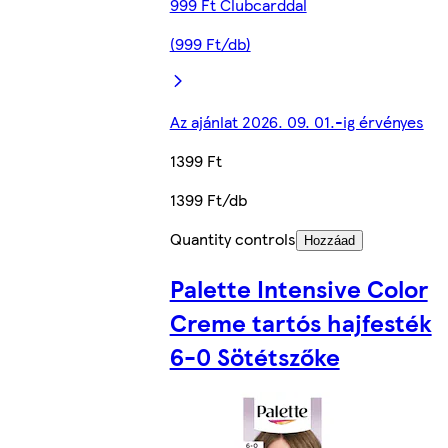
999 Ft Clubcarddal
(999 Ft/db)
Az ajánlat 2026. 09. 01.-ig érvényes
1399 Ft
1399 Ft/db
Quantity controls
Hozzáad
Palette Intensive Color
Creme tartós hajfesték
6-0 Sötétszőke