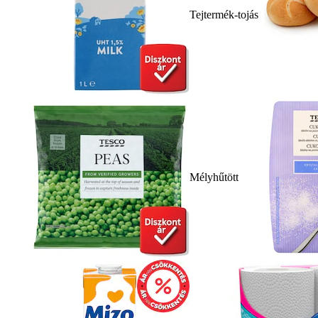
Tejtermék-tojás
Mélyhűtött