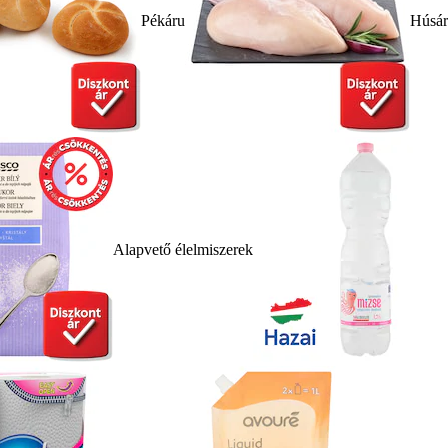
Pékáru
Húsá
Alapvető élelmiszerek