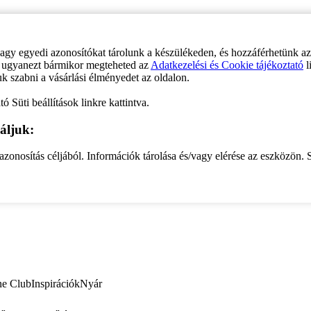
vagy egyedi azonosítókat tárolunk a készülékeden, és hozzáférhetünk a
ve ugyanezt bármikor megteheted az
Adatkezelési és Cookie tájékoztató
l
uk szabni a vásárlási élményedet az oldalon.
ó Süti beállítások linkre kattintva.
áljuk:
zonosítás céljából. Információk tárolása és/vagy elérése az eszközön. S
ne Club
Inspirációk
Nyár