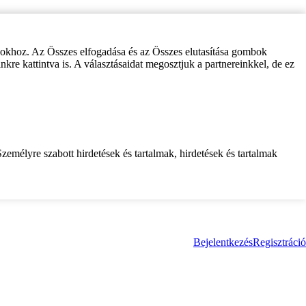
zokhoz. Az Összes elfogadása és az Összes elutasítása gombok
inkre kattintva is. A választásaidat megosztjuk a partnereinkkel, de ez
zemélyre szabott hirdetések és tartalmak, hirdetések és tartalmak
Bejelentkezés
Regisztráció