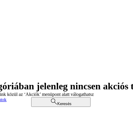
góriában jelenleg nincsen akciós
aink közül az ‘Akciók’ menüpont alatt válogathatsz
atok
Keresés