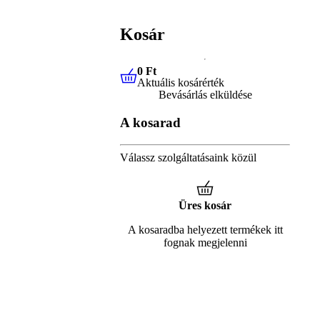
Kosár
0 Ft
Aktuális kosárérték
0 Ft
Aktuális kosárérték
Bevásárlás elküldése
A kosarad
Válassz szolgáltatásaink közül
Üres kosár
A kosaradba helyezett termékek itt
fognak megjelenni