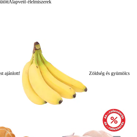
űtött
Alapvető élelmiszerek
t ajánlott!
Zöldség és gyümölcs