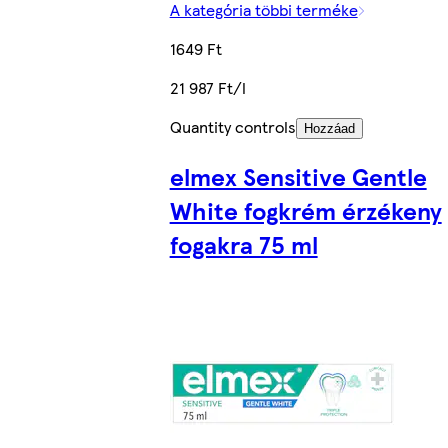
A kategória többi terméke
1649 Ft
21 987 Ft/l
Quantity controls
Hozzáad
elmex Sensitive Gentle
White fogkrém érzékeny
fogakra 75 ml