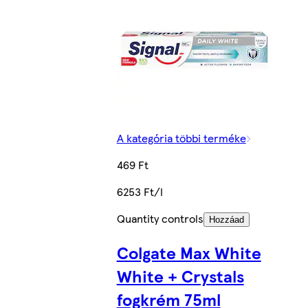
A kategória többi terméke
469 Ft
6253 Ft/l
Quantity controls
Hozzáad
Colgate Max White
White + Crystals
fogkrém 75ml