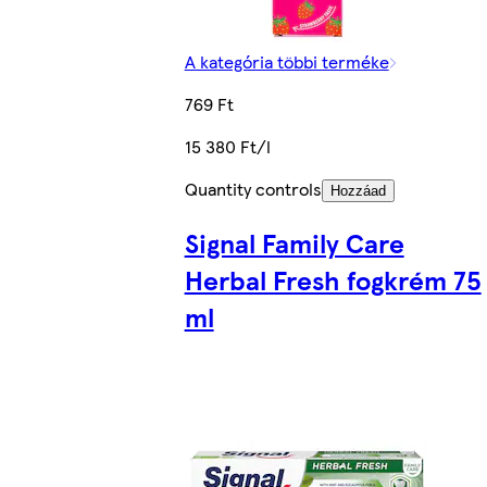
A kategória többi terméke
769 Ft
15 380 Ft/l
Quantity controls
Hozzáad
Signal Family Care
Herbal Fresh fogkrém 75
ml