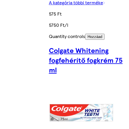
A kategória többi terméke
575 Ft
5750 Ft/l
Quantity controls
Hozzáad
Colgate Whitening
fogfehérítő fogkrém 75
ml