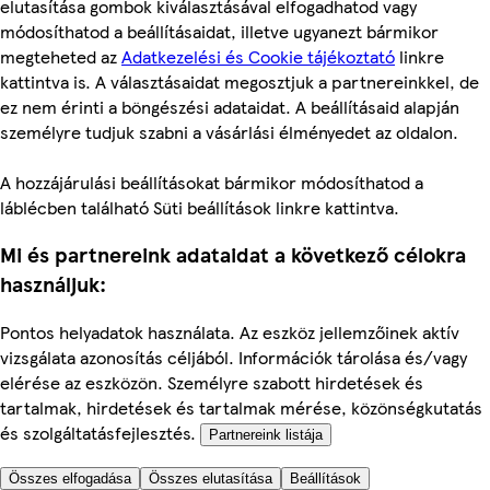
elutasítása gombok kiválasztásával elfogadhatod vagy
módosíthatod a beállításaidat, illetve ugyanezt bármikor
megteheted az
Adatkezelési és Cookie tájékoztató
linkre
kattintva is. A választásaidat megosztjuk a partnereinkkel, de
ez nem érinti a böngészési adataidat. A beállításaid alapján
személyre tudjuk szabni a vásárlási élményedet az oldalon.
A hozzájárulási beállításokat bármikor módosíthatod a
láblécben található Süti beállítások linkre kattintva.
Mi és partnereink adataidat a következő célokra
használjuk:
Pontos helyadatok használata. Az eszköz jellemzőinek aktív
vizsgálata azonosítás céljából. Információk tárolása és/vagy
elérése az eszközön. Személyre szabott hirdetések és
tartalmak, hirdetések és tartalmak mérése, közönségkutatás
és szolgáltatásfejlesztés.
Partnereink listája
Összes elfogadása
Összes elutasítása
Beállítások