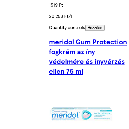
1519 Ft
20 253 Ft/l
Quantity controls
Hozzáad
meridol Gum Protection
fogkrém az íny
védelmére és ínyvérzés
ellen 75 ml