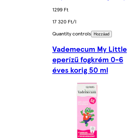
1299 Ft
17 320 Ft/l
Quantity controls
Hozzáad
Vademecum My Little
eperízű fogkrém 0-6
éves korig 50 ml