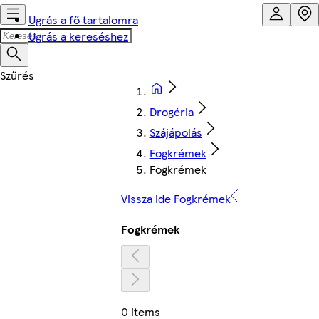
Ugrás a fő tartalomra
Ugrás a kereséshez
Drogéria
Szájápolás
Fogkrémek
Fogkrémek
Vissza ide Fogkrémek
Fogkrémek
0 items