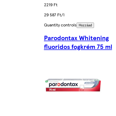
2219 Ft
29 587 Ft/l
Quantity controls
Hozzáad
Parodontax Whitening
fluoridos fogkrém 75 ml