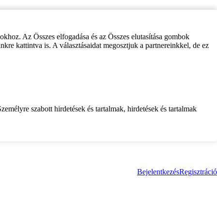
zokhoz. Az Összes elfogadása és az Összes elutasítása gombok
inkre kattintva is. A választásaidat megosztjuk a partnereinkkel, de ez
zemélyre szabott hirdetések és tartalmak, hirdetések és tartalmak
Bejelentkezés
Regisztráció