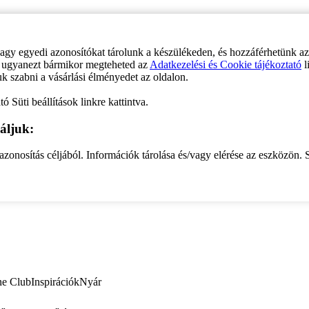
vagy egyedi azonosítókat tárolunk a készülékeden, és hozzáférhetünk a
ve ugyanezt bármikor megteheted az
Adatkezelési és Cookie tájékoztató
l
uk szabni a vásárlási élményedet az oldalon.
ó Süti beállítások linkre kattintva.
áljuk:
zonosítás céljából. Információk tárolása és/vagy elérése az eszközön. S
ne Club
Inspirációk
Nyár