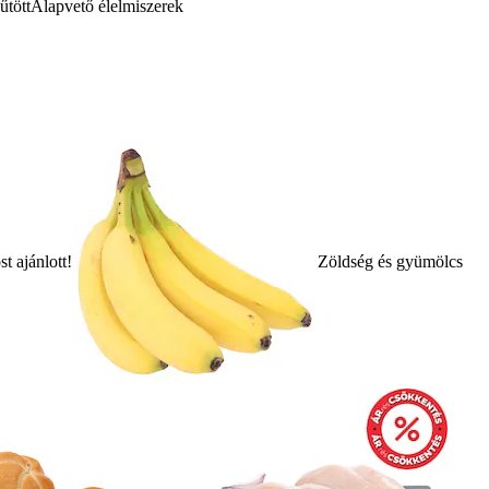
űtött
Alapvető élelmiszerek
t ajánlott!
Zöldség és gyümölcs