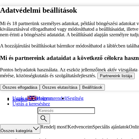
Adatvédelmi beállítások
Mi és 18 partnerünk személyes adatokat, például böngészési adatokat 
kiválasztásával elfogadhatod vagy módosíthatod a beállításaidat, illet
nem érinti a böngészési adataidat. A beállításaid alapján személyre tudj
A hozzájárulási beállításokat bármikor módosíthatod a láblécben találhat
Mi és partnereink adataidat a következő célokra haszn
Pontos helyadatok használata. Az eszköz jellemzőinek aktív vizsgálata a
mérése, közönségkutatás és szolgáltatásfejlesztés.
Partnereink listája
Összes elfogadása
Összes elutasítása
Beállítások
Ugrás a fő tartalomra
Hogyan rendelj
Segítség
English
Ugrás a kereséshez
Rendelj most!
Kedvenceim
Speciális ajánlatok
Onli
Összes kategória