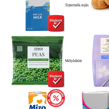
Tejtermék-tojás
Mélyhűtött