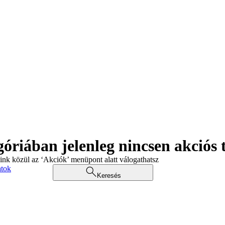
góriában jelenleg nincsen akciós
aink közül az ‘Akciók’ menüpont alatt válogathatsz
atok
Keresés