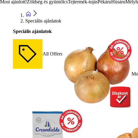
Most ajánlott!
Zöldség és gyümölcs
Tejtermék-tojás
Pékáru
Húsáru
Mélyh
Speciális ajánlatok
Speciális ajánlatok
All Offers
Mos