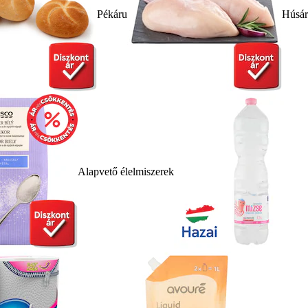
Pékáru
Húsá
Alapvető élelmiszerek