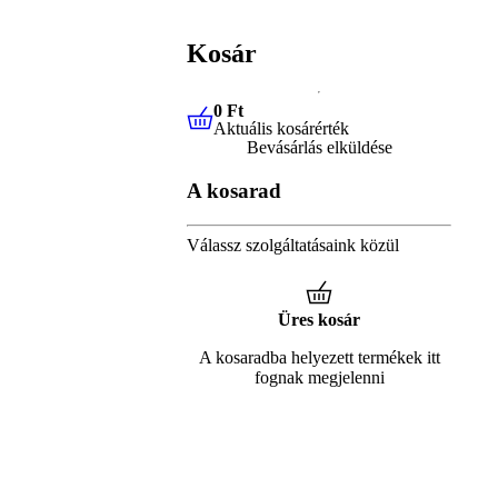
Kosár
0 Ft
Aktuális kosárérték
0 Ft
Aktuális kosárérték
Bevásárlás elküldése
A kosarad
Válassz szolgáltatásaink közül
Üres kosár
A kosaradba helyezett termékek itt
fognak megjelenni