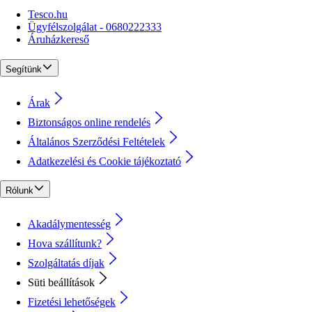
Tesco.hu
Ügyfélszolgálat - 0680222333
Áruházkereső
Segítünk
Árak
Biztonságos online rendelés
Általános Szerződési Feltételek
Adatkezelési és Cookie tájékoztató
Rólunk
Akadálymentesség
Hova szállítunk?
Szolgáltatás díjak
Süti beállítások
Fizetési lehetőségek