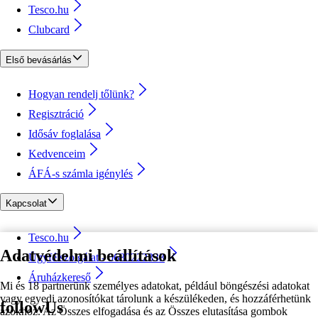
Tesco.hu
Clubcard
Első bevásárlás
Hogyan rendelj tőlünk?
Regisztráció
Idősáv foglalása
Kedvenceim
ÁFÁ-s számla igénylés
Kapcsolat
Tesco.hu
Adatvédelmi beállítások
Ügyfélszolgálat - 0680222333
Áruházkereső
Mi és 18 partnerünk személyes adatokat, például böngészési adatokat
vagy egyedi azonosítókat tárolunk a készülékeden, és hozzáférhetünk
followUs
azokhoz. Az Összes elfogadása és az Összes elutasítása gombok