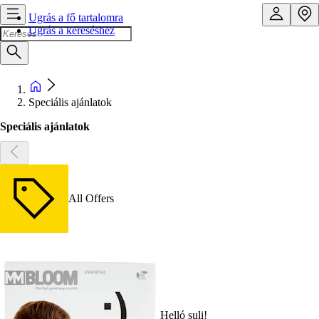
Ugrás a fő tartalomra
Ugrás a kereséshez
Speciális ajánlatok
Speciális ajánlatok
All Offers
Helló suli!