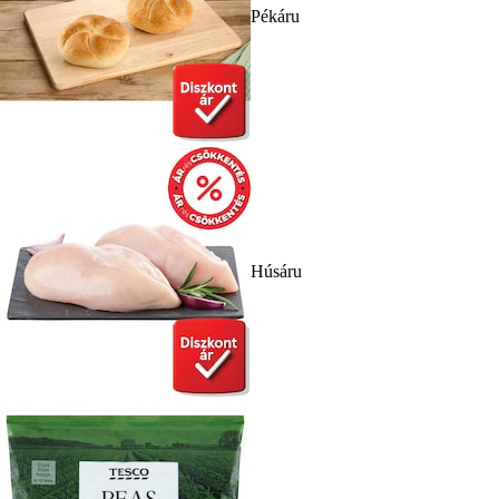
Pékáru
Húsáru