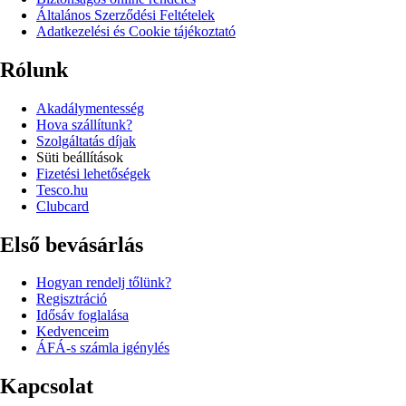
Általános Szerződési Feltételek
Adatkezelési és Cookie tájékoztató
Rólunk
Akadálymentesség
Hova szállítunk?
Szolgáltatás díjak
Süti beállítások
Fizetési lehetőségek
Tesco.hu
Clubcard
Első bevásárlás
Hogyan rendelj tőlünk?
Regisztráció
Idősáv foglalása
Kedvenceim
ÁFÁ-s számla igénylés
Kapcsolat