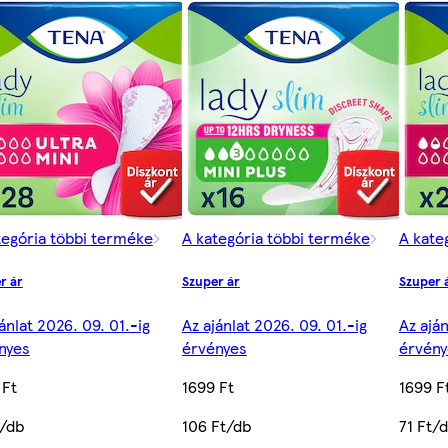
tegória többi terméke
A kategória többi terméke
A kate
r ár
Szuper ár
Szuper 
ánlat 2026. 09. 01.-ig
Az ajánlat 2026. 09. 01.-ig
Az aján
nyes
érvényes
érvény
 Ft
1699 Ft
1699 F
t/db
106 Ft/db
71 Ft/