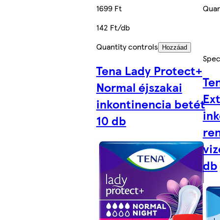
1699 Ft
Quan
142 Ft/db
Quantity controls
Hozzáad
Speci
Tena Lady Protect+
Ten
Normal éjszakai
Ex
inkontinencia betét
ink
10 db
re
viz
db