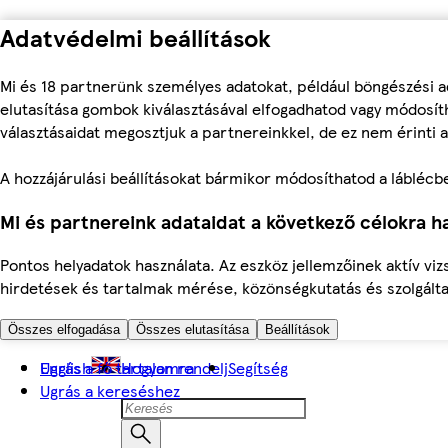
Adatvédelmi beállítások
Mi és 18 partnerünk személyes adatokat, például böngészési a
elutasítása gombok kiválasztásával elfogadhatod vagy módosíth
választásaidat megosztjuk a partnereinkkel, de ez nem érinti a
A hozzájárulási beállításokat bármikor módosíthatod a láblécben 
Mi és partnereink adataidat a következő célokra ha
Pontos helyadatok használata. Az eszköz jellemzőinek aktív viz
hirdetések és tartalmak mérése, közönségkutatás és szolgálta
Összes elfogadása
Összes elutasítása
Beállítások
Ugrás a fő tartalomra
English
Hogyan rendelj
Segítség
Ugrás a kereséshez