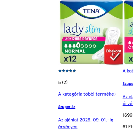
A ka
5 (2)
Szupe
A kategória többi terméke
Az aj
érvé
Szuper ár
1699
Az ajánlat 2026. 09. 01.-ig
érvényes
61 F