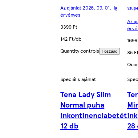
Az ajánlat 2026. 09. 01.-ig
Szupe
érvényes
Az aj
3399 Ft
érvé
142 Ft/db
1699
Quantity controls
85 F
Hozzáad
Quan
Speciális ajánlat
Speci
Tena Lady Slim
Ten
Normal puha
Mi
inkontinenciabetét
ink
12 db
28