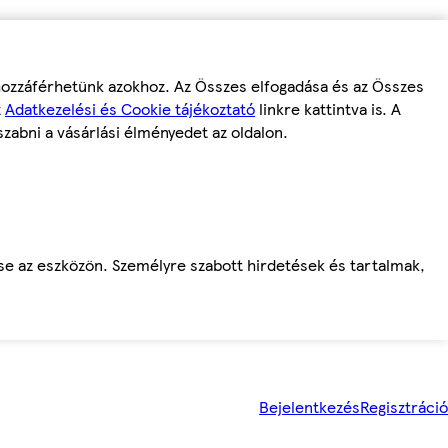
 hozzáférhetünk azokhoz. Az Összes elfogadása és az Összes
z
Adatkezelési és Cookie tájékoztató
linkre kattintva is. A
szabni a vásárlási élményedet az oldalon.
ése az eszközön. Személyre szabott hirdetések és tartalmak,
Bejelentkezés
Regisztráció