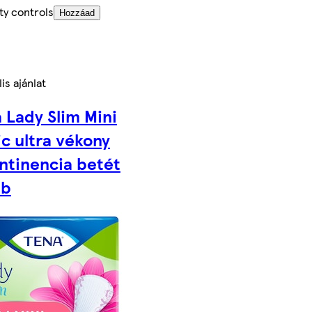
ty controls
Hozzáad
is ajánlat
 Lady Slim Mini
c ultra vékony
ntinencia betét
db