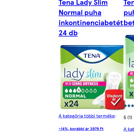
Tena Lady Slim
Ten
Normal puha
pu
inkontinenciabetét
be
24 db
A kategória többi terméke
5 (1)
A ka
-14%, korábbi ár 3979 Ft