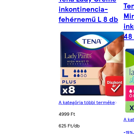
Ten
inkontinencia-
Mi
fehérnemű L 8 db
ink
48
A kategória többi terméke
4999 Ft
A ka
625 Ft/db
-15%,