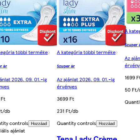
A kate
Szuper 
tegória többi terméke
A kategória többi terméke
Az aján
érvény
r ár
Szuper ár
1699 F
ánlat 2026. 09. 01.-ig
Az ajánlat 2026. 09. 01.-ig
nyes
érvényes
50 Ft/
 Ft
3699 Ft
Quanti
Ft/db
231 Ft/db
tity controls
Quantity controls
Hozzáad
Hozzáad
ális ajánlat
Tena Lady Crème