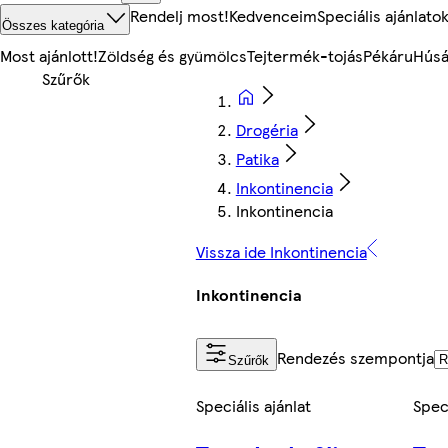
Rendelj most!
Kedvenceim
Speciális ajánlato
Összes kategória
Most ajánlott!
Zöldség és gyümölcs
Tejtermék-tojás
Pékáru
Húsá
Drogéria
Patika
Inkontinencia
Inkontinencia
Vissza ide Inkontinencia
Inkontinencia
Rendezés szempontja
Szűrők
Speciális ajánlat
Speci