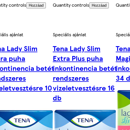
tity controls
Quantity controls
Quanti
Hozzáad
Hozzáad
ális ajánlat
Speciális ajánlat
Speciál
a Lady Slim
Tena Lady Slim
Tena
tra puha
Extra Plus puha
Magi
ontinencia betét
inkontinencia betét
inko
ndszeres
rendszeres
34 
eletvesztésre 10
vizeletvesztésre 16
db