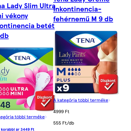
a Lady Slim Ultra
inkontinencia-
ni vékony
fehérnemű M 9 db
ontinencia betét
 db
A kategória többi terméke
4999 Ft
tegória többi terméke
555 Ft/db
 korábbi ár 3449 Ft