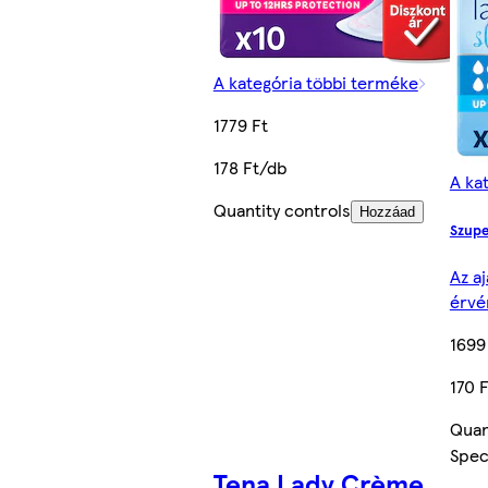
A kategória többi terméke
1779 Ft
178 Ft/db
A ka
Quantity controls
Hozzáad
Szupe
Az aj
érvé
1699
170 
Quan
Speci
Tena Lady Crème