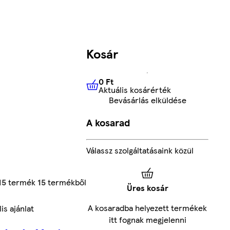
Kosár
0 Ft
Aktuális kosárérték
0 Ft
Aktuális kosárérték
Bevásárlás elküldése
A kosarad
Válassz szolgáltatásaink közül
15
termék
15
termékből
Üres kosár
A kosaradba helyezett termékek
is ajánlat
itt fognak megjelenni