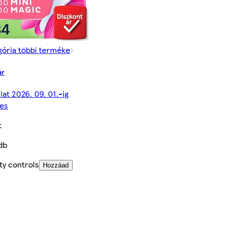
gória többi terméke
ár
lat 2026. 09. 01.-ig
es
t
db
ty controls
Hozzáad