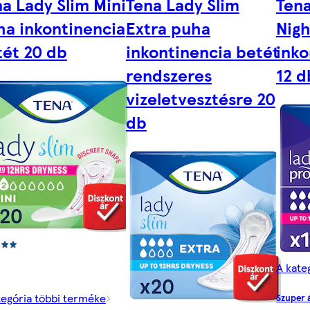
a Lady Slim Mini
Tena Lady Slim
Tena
ha inkontinencia
Extra puha
Nigh
tét 20 db
inkontinencia betét
inko
rendszeres
12 d
vizeletvesztésre 20
db
A kate
tegória többi terméke
Szuper 