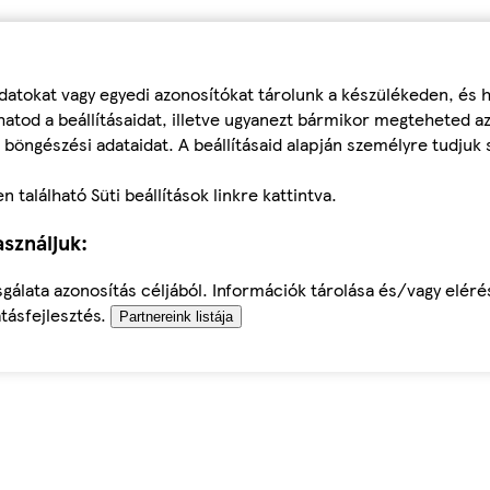
datokat vagy egyedi azonosítókat tárolunk a készülékeden, és
atod a beállításaidat, illetve ugyanezt bármikor megteheted a
 böngészési adataidat. A beállításaid alapján személyre tudjuk 
található Süti beállítások linkre kattintva.
sználjuk:
sgálata azonosítás céljából. Információk tárolása és/vagy elér
tásfejlesztés.
Partnereink listája