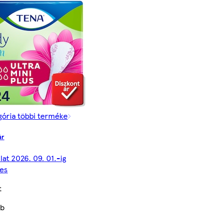
gória többi terméke
ár
lat 2026. 09. 01.-ig
es
t
db