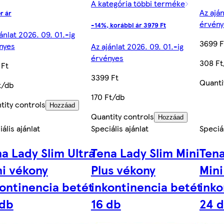
A kategória többi terméke
Az aján
r ár
érvény
-14%, korábbi ár 3979 Ft
ánlat 2026. 09. 01.-ig
3699 F
nyes
Az ajánlat 2026. 09. 01.-ig
érvényes
308 Ft
 Ft
3399 Ft
Quanti
t/db
170 Ft/db
tity controls
Hozzáad
Quantity controls
Hozzáad
ális ajánlat
Speciális ajánlat
Speciál
a Lady Slim Ultra
Tena Lady Slim Mini
Tena
ni vékony
Plus vékony
Mini
ontinencia betét
inkontinencia betét
inko
 db
16 db
24 