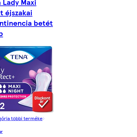
 Lady Maxi
t éjszakai
ntinencia betét
b
gória többi terméke
ár