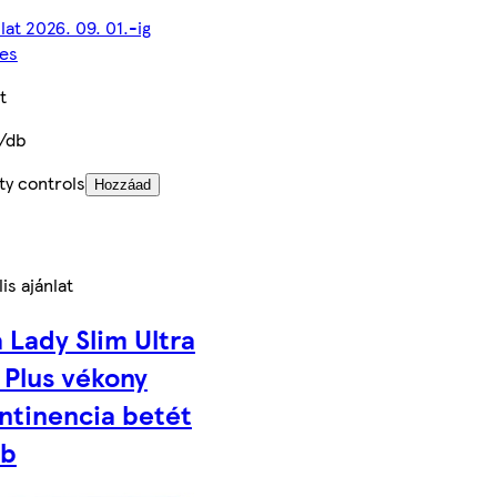
lat 2026. 09. 01.-ig
es
t
/db
ty controls
Hozzáad
is ajánlat
 Lady Slim Ultra
 Plus vékony
ntinencia betét
db