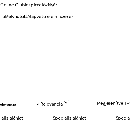
k
Online Club
Inspirációk
Nyár
ru
Mélyhűtött
Alapvető élelmiszerek
Megjelenítve
1-
Relevancia
ális ajánlat
Speciális ajánlat
Speciál