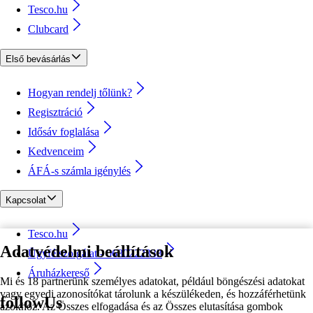
Tesco.hu
Clubcard
Első bevásárlás
Hogyan rendelj tőlünk?
Regisztráció
Idősáv foglalása
Kedvenceim
ÁFÁ-s számla igénylés
Kapcsolat
Tesco.hu
Adatvédelmi beállítások
Ügyfélszolgálat - 0680222333
Áruházkereső
Mi és 18 partnerünk személyes adatokat, például böngészési adatokat
vagy egyedi azonosítókat tárolunk a készülékeden, és hozzáférhetünk
followUs
azokhoz. Az Összes elfogadása és az Összes elutasítása gombok