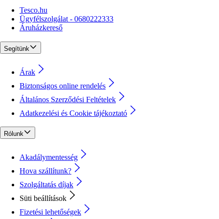
Tesco.hu
Ügyfélszolgálat - 0680222333
Áruházkereső
Segítünk
Árak
Biztonságos online rendelés
Általános Szerződési Feltételek
Adatkezelési és Cookie tájékoztató
Rólunk
Akadálymentesség
Hova szállítunk?
Szolgáltatás díjak
Süti beállítások
Fizetési lehetőségek