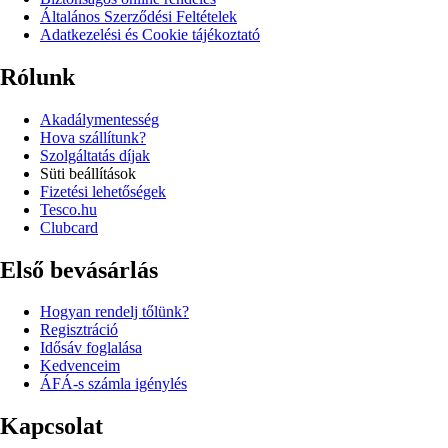
Általános Szerződési Feltételek
Adatkezelési és Cookie tájékoztató
Rólunk
Akadálymentesség
Hova szállítunk?
Szolgáltatás díjak
Süti beállítások
Fizetési lehetőségek
Tesco.hu
Clubcard
Első bevásárlás
Hogyan rendelj tőlünk?
Regisztráció
Idősáv foglalása
Kedvenceim
ÁFÁ-s számla igénylés
Kapcsolat