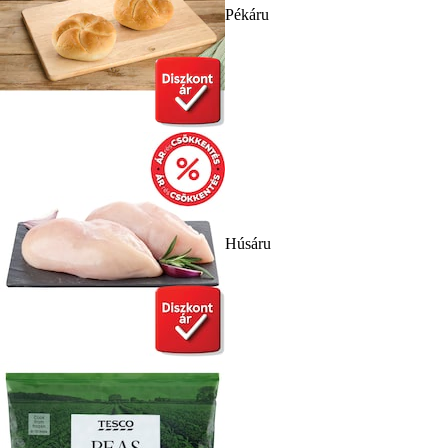
Pékáru
Húsáru