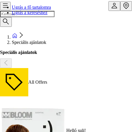
Ugrás a fő tartalomra
Ugrás a kereséshez
Speciális ajánlatok
Speciális ajánlatok
All Offers
Helló suli!