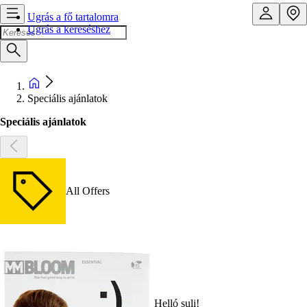
Ugrás a fő tartalomra
Ugrás a kereséshez
Speciális ajánlatok
Speciális ajánlatok
All Offers
Helló suli!