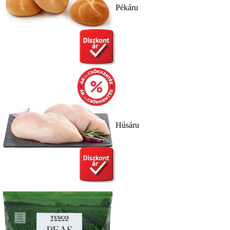
Pékáru
Húsáru