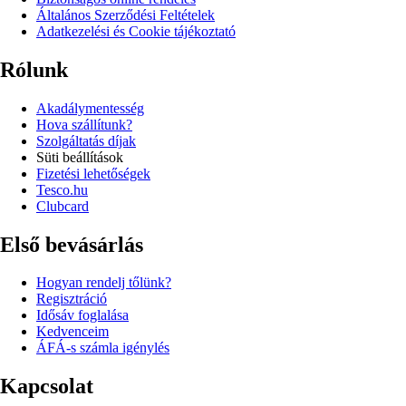
Általános Szerződési Feltételek
Adatkezelési és Cookie tájékoztató
Rólunk
Akadálymentesség
Hova szállítunk?
Szolgáltatás díjak
Süti beállítások
Fizetési lehetőségek
Tesco.hu
Clubcard
Első bevásárlás
Hogyan rendelj tőlünk?
Regisztráció
Idősáv foglalása
Kedvenceim
ÁFÁ-s számla igénylés
Kapcsolat