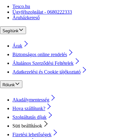
Tesco.hu
Ügyfélszolgálat - 0680222333
Áruházkereső
Segítünk
Árak
Biztonságos online rendelés
Általános Szerződési Feltételek
Adatkezelési és Cookie tájékoztató
Rólunk
Akadálymentesség
Hova szállítunk?
Szolgáltatás díjak
Süti beállítások
Fizetési lehetőségek