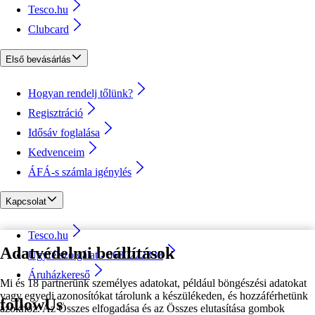
Tesco.hu
Clubcard
Első bevásárlás
Hogyan rendelj tőlünk?
Regisztráció
Idősáv foglalása
Kedvenceim
ÁFÁ-s számla igénylés
Kapcsolat
Tesco.hu
Adatvédelmi beállítások
Ügyfélszolgálat - 0680222333
Áruházkereső
Mi és 18 partnerünk személyes adatokat, például böngészési adatokat
vagy egyedi azonosítókat tárolunk a készülékeden, és hozzáférhetünk
followUs
azokhoz. Az Összes elfogadása és az Összes elutasítása gombok