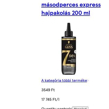
másodperces express
hajpakolás 200 ml
A kategória többi terméke
3549 Ft
17 745 Ft/l
Quantity controls