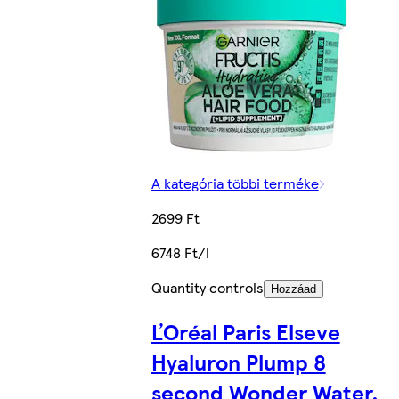
A kategória többi terméke
2699 Ft
6748 Ft/l
Quantity controls
Hozzáad
ĽOréal Paris Elseve
Hyaluron Plump 8
second Wonder Water,