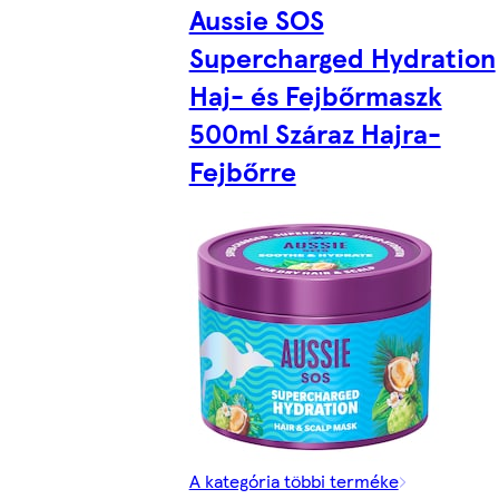
Aussie SOS
Supercharged Hydration
Haj- és Fejbőrmaszk
500ml Száraz Hajra-
Fejbőrre
A kategória többi terméke