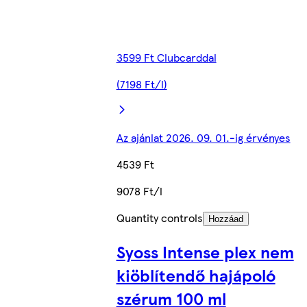
3599 Ft Clubcarddal
(7198 Ft/l)
Az ajánlat 2026. 09. 01.-ig érvényes
4539 Ft
9078 Ft/l
Quantity controls
Hozzáad
Syoss Intense plex nem
kiöblítendő hajápoló
szérum 100 ml