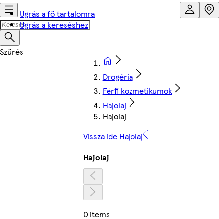
Ugrás a fő tartalomra
Ugrás a kereséshez
Drogéria
Férfi kozmetikumok
Hajolaj
Hajolaj
Vissza ide Hajolaj
Hajolaj
0 items