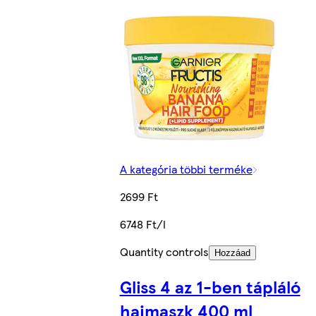
A kategória többi terméke
2699 Ft
6748 Ft/l
Quantity controls
Hozzáad
Gliss 4 az 1-ben tápláló
hajmaszk 400 ml