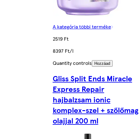
A kategória többi terméke
2519 Ft
8397 Ft/l
Quantity controls
Hozzáad
Gliss Split Ends Miracle
Express Repair
hajbalzsam ionic
komplex-szel + szőlőmag
olajjal 200 ml