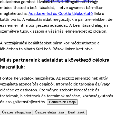
elutasítása gombok kiválasztásával elfogadhatod vagy
módosíthatod a beállításaidat, illetve ugyanezt bármikor
megteheted az
Adatkezelési és Cookie tájékoztató
linkre
kattintva is. A választásaidat megosztjuk a partnereinkkel, de
ez nem érinti a böngészési adataidat. A beállításaid alapján
személyre tudjuk szabni a vásárlási élményedet az oldalon.
A hozzájárulási beállításokat bármikor módosíthatod a
láblécben található Süti beállítások linkre kattintva.
Mi és partnereink adataidat a következő célokra
használjuk:
Pontos helyadatok használata. Az eszköz jellemzőinek aktív
vizsgálata azonosítás céljából. Információk tárolása és/vagy
elérése az eszközön. Személyre szabott hirdetések és
tartalmak, hirdetések és tartalmak mérése, közönségkutatás
és szolgáltatásfejlesztés.
Partnereink listája
Összes elfogadása
Összes elutasítása
Beállítások