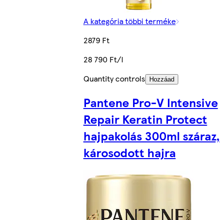
A kategória többi terméke
2879 Ft
28 790 Ft/l
Quantity controls
Hozzáad
Pantene Pro-V Intensive
Repair Keratin Protect
hajpakolás 300ml száraz,
károsodott hajra