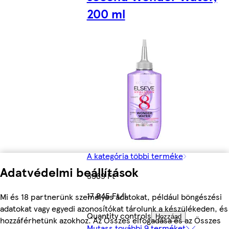
200 ml
A kategória többi terméke
Adatvédelmi beállítások
3569 Ft
17 845 Ft/l
Mi és 18 partnerünk személyes adatokat, például böngészési
adatokat vagy egyedi azonosítókat tárolunk a készülékeden, és
Quantity controls
Hozzáad
hozzáférhetünk azokhoz. Az Összes elfogadása és az Összes
Mutass további 9 terméket