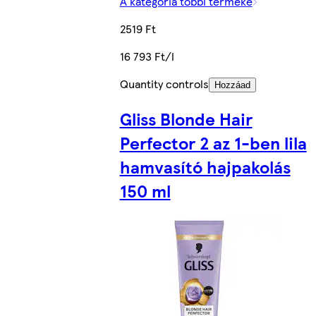
A kategória többi terméke
2519 Ft
16 793 Ft/l
Quantity controls
Hozzáad
Gliss Blonde Hair
Perfector 2 az 1-ben lila
hamvasító hajpakolás
150 ml