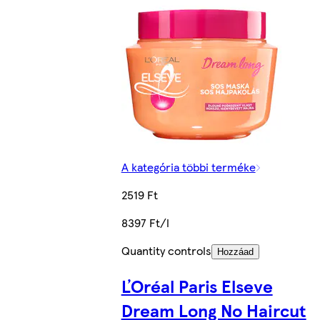
A kategória többi terméke
2519 Ft
8397 Ft/l
Quantity controls
Hozzáad
ĽOréal Paris Elseve
Dream Long No Haircut