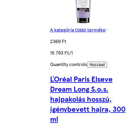
A kategória többi terméke
2369 Ft
15 793 Ft/l
Quantity controls
Hozzáad
ĽOréal Paris Elseve
Dream Long S.o.s.
hajpakolás hosszú,
igénybevett hajra, 300
ml