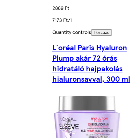
2869 Ft
7173 Ft/l
Quantity controls
Hozzáad
L´oréal Paris Hyaluron
Plump akár 72 órás
hidratáló hajpakolás
hialuronsavval, 300 ml