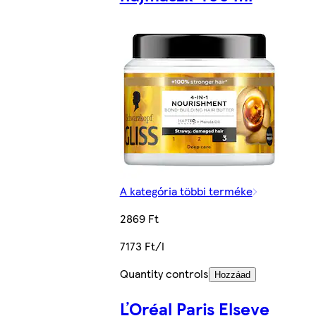
A kategória többi terméke
2869 Ft
7173 Ft/l
Quantity controls
Hozzáad
ĽOréal Paris Elseve