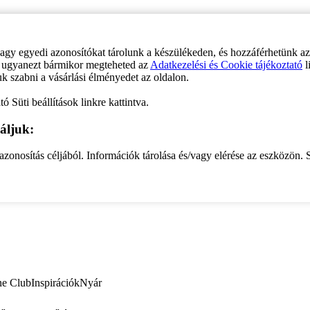
vagy egyedi azonosítókat tárolunk a készülékeden, és hozzáférhetünk a
ve ugyanezt bármikor megteheted az
Adatkezelési és Cookie tájékoztató
l
uk szabni a vásárlási élményedet az oldalon.
ó Süti beállítások linkre kattintva.
áljuk:
zonosítás céljából. Információk tárolása és/vagy elérése az eszközön. S
ne Club
Inspirációk
Nyár