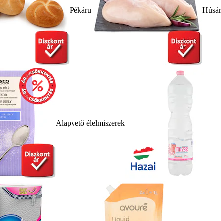
Pékáru
Húsá
Alapvető élelmiszerek