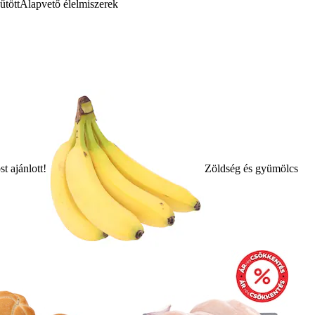
űtött
Alapvető élelmiszerek
t ajánlott!
Zöldség és gyümölcs