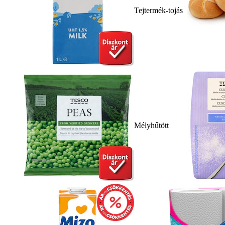
Tejtermék-tojás
Mélyhűtött