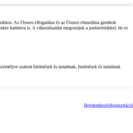
zokhoz. Az Összes elfogadása és az Összes elutasítása gombok
inkre kattintva is. A választásaidat megosztjuk a partnereinkkel, de ez
zemélyre szabott hirdetések és tartalmak, hirdetések és tartalmak
Bejelentkezés
Regisztráció