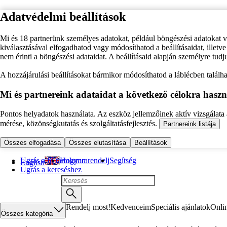
Adatvédelmi beállítások
Mi és 18 partnerünk személyes adatokat, például böngészési adatokat 
kiválasztásával elfogadhatod vagy módosíthatod a beállításaidat, illet
nem érinti a böngészési adataidat. A beállításaid alapján személyre tudj
A hozzájárulási beállításokat bármikor módosíthatod a láblécben találhat
Mi és partnereink adataidat a következő célokra haszn
Pontos helyadatok használata. Az eszköz jellemzőinek aktív vizsgálata a
mérése, közönségkutatás és szolgáltatásfejlesztés.
Partnereink listája
Összes elfogadása
Összes elutasítása
Beállítások
Ugrás a fő tartalomra
Hogyan rendelj
Segítség
English
Ugrás a kereséshez
Rendelj most!
Kedvenceim
Speciális ajánlatok
Onli
Összes kategória