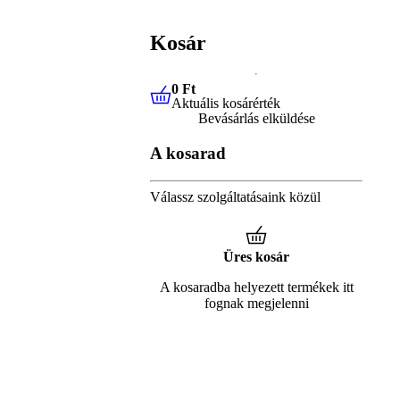
Kosár
0 Ft
Aktuális kosárérték
0 Ft
Aktuális kosárérték
Bevásárlás elküldése
A kosarad
Válassz szolgáltatásaink közül
Üres kosár
A kosaradba helyezett termékek itt
fognak megjelenni