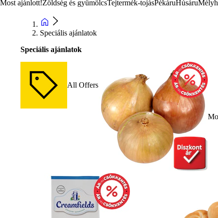
Most ajánlott!
Zöldség és gyümölcs
Tejtermék-tojás
Pékáru
Húsáru
Mélyh
Speciális ajánlatok
Speciális ajánlatok
All Offers
Mos