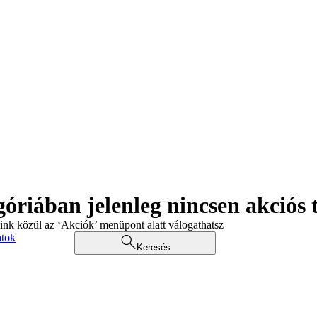
góriában jelenleg nincsen akciós
aink közül az ‘Akciók’ menüpont alatt válogathatsz
atok
Keresés