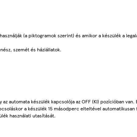
használják (a piktogramok szerint) és amikor a készülék a lega
nész, szemét és háziállatok.
ogy az automata készülék kapcsolója az OFF (KI) pozícióban van.
pcsoláskor a készülék 15 másodperc elteltével automatikusan fúj
ék használati utasítását.