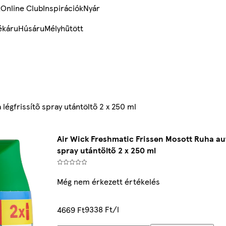
k
Online Club
Inspirációk
Nyár
ékáru
Húsáru
Mélyhűtött
égfrissítő spray utántöltő 2 x 250 ml
Air Wick Freshmatic Frissen Mosott Ruha au
spray utántöltő 2 x 250 ml
Még nem érkezett értékelés
9338 Ft/l
4669 Ft