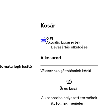
Kosár
0 Ft
Aktuális kosárérték
0 Ft
Aktuális kosárérték
Bevásárlás elküldése
A kosarad
tomata légfrissítő
Válassz szolgáltatásaink közül
Üres kosár
A kosaradba helyezett termékek
itt fognak megjelenni