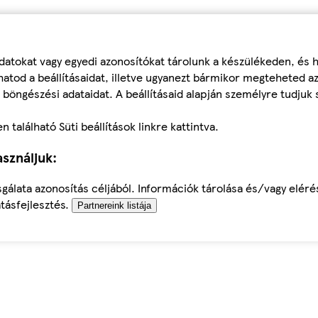
datokat vagy egyedi azonosítókat tárolunk a készülékeden, és
atod a beállításaidat, illetve ugyanezt bármikor megteheted a
 böngészési adataidat. A beállításaid alapján személyre tudjuk 
található Süti beállítások linkre kattintva.
sználjuk:
sgálata azonosítás céljából. Információk tárolása és/vagy elér
tásfejlesztés.
Partnereink listája