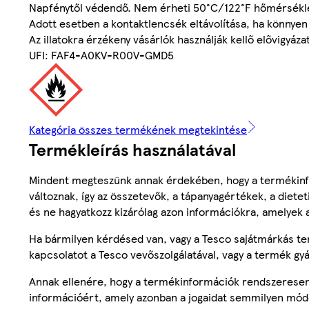
Napfénytől védendő. Nem érheti 50°C/122°F hőmérséklet
Adott esetben a kontaktlencsék eltávolítása, ha könnyen 
Az illatokra érzékeny vásárlók használják kellő elővigyáza
UFI: FAF4-A0KV-R00V-GMD5
Kategória összes termékének megtekintése
Termékleírás használatával
Mindent megteszünk annak érdekében, hogy a termékinf
változnak, így az összetevők, a tápanyagértékek, a diete
és ne hagyatkozz kizárólag azon információkra, amelyek 
Ha bármilyen kérdésed van, vagy a Tesco sajátmárkás ter
kapcsolatot a Tesco vevőszolgálatával, vagy a termék gy
Annak ellenére, hogy a termékinformációk rendszeresen 
információért, amely azonban a jogaidat semmilyen mód