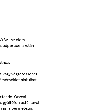
NYBA. Az elem
 másodperccel azután
athoz.
s vagy végzetes lehet.
hőmérséklet alakulhat
artandó. Orvosi
s gyújtóforrástól távol
orrásra permetezni.