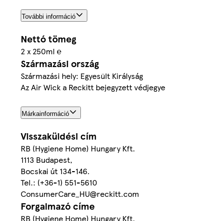
További információ
Nettó tömeg
2 x 250ml ℮
Származási ország
Származási hely: Egyesült Királyság
Az Air Wick a Reckitt bejegyzett védjegye
Márkainformáció
Visszaküldési cím
RB (Hygiene Home) Hungary Kft.
1113 Budapest,
Bocskai út 134-146.
Tel.: (+36-1) 551-5610
ConsumerCare_HU@reckitt.com
Forgalmazó címe
RB (Hygiene Home) Hungary Kft.