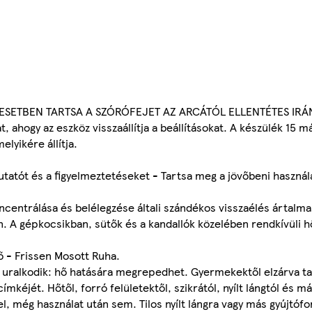
EN ESETBEN TARTSA A SZÓRÓFEJET AZ ARCÁTÓL ELLENTÉTES IRÁ
, ahogy az eszköz visszaállítja a beállításokat. A készülék 15
elyikére állítja.
utatót és a figyelmeztetéseket - Tartsa meg a jövőbeni használ
oncentrálása és belélegzése általi szándékos visszaélés ártalma
yen. A gépkocsikban, sütők és a kandallók közelében rendkívüli 
ő - Frissen Mosott Ruha.
 uralkodik: hő hatására megrepedhet. Gyermekektől elzárva t
kéjét. Hőtől, forró felületektől, szikrától, nyílt lángtól és má
el, még használat után sem. Tilos nyílt lángra vagy más gyújtóf