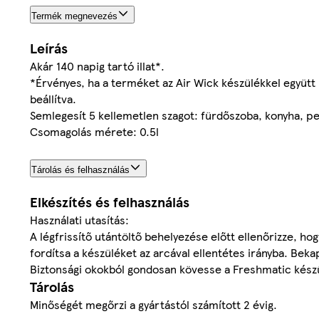
Termék megnevezés
Leírás
Akár 140 napig tartó illat*.
*Érvényes, ha a terméket az Air Wick készülékkel együtt 
beállítva.
Semlegesít 5 kellemetlen szagot: fürdőszoba, konyha, pe
Csomagolás mérete: 0.5l
Tárolás és felhasználás
Elkészítés és felhasználás
Használati utasítás:
A légfrissítő utántöltő behelyezése előtt ellenőrizze, h
fordítsa a készüléket az arcával ellentétes irányba. Beka
Biztonsági okokból gondosan kövesse a Freshmatic készül
Tárolás
Minőségét megőrzi a gyártástól számított 2 évig.