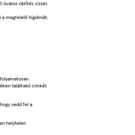
vatos öblítés vízzel.
 a megfelelő higiéniát.
 folyamatosan
méken található címkét
hogy vedd fel a
en helytelen