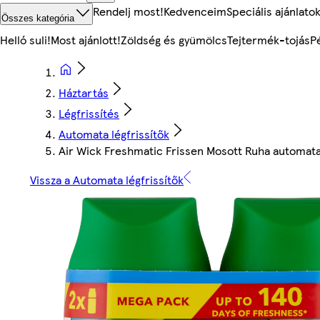
Rendelj most!
Kedvenceim
Speciális ajánlato
Összes kategória
Helló suli!
Most ajánlott!
Zöldség és gyümölcs
Tejtermék-tojás
P
Háztartás
Légfrissítés
Automata légfrissítők
Air Wick Freshmatic Frissen Mosott Ruha automata l
Vissza a Automata légfrissítők