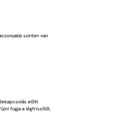
lacsonyabb szinten van
 Bekapcsolás előtt
ni fogja a légfrissítőt.