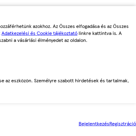
 hozzáférhetünk azokhoz. Az Összes elfogadása és az Összes
z
Adatkezelési és Cookie tájékoztató
linkre kattintva is. A
szabni a vásárlási élményedet az oldalon.
ése az eszközön. Személyre szabott hirdetések és tartalmak,
Bejelentkezés
Regisztráció