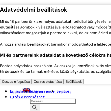
Adatvédelmi beállítások
Mi és 18 partnerünk személyes adatokat, például böngészési a
elutasítása gombok kiválasztásával elfogadhatod vagy módosíth
választásaidat megosztjuk a partnereinkkel, de ez nem érinti a
A hozzájárulási beállításokat bármikor módosíthatod a láblécben 
Mi és partnereink adataidat a következő célokra ha
Pontos helyadatok használata. Az eszköz jellemzőinek aktív viz
hirdetések és tartalmak mérése, közönségkutatás és szolgálta
Összes elfogadása
Összes elutasítása
Beállítások
Ugrás a fő tartalomra
English
Hogyan rendelj
Segítség
Ugrás a kereséshez