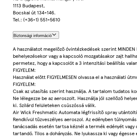
1113 Budapest,
Bocskai út 134-146.
Tel.: (+36-1) 551-5610
Biztonsági információ
A használatot megelőző óvintézkedések szerint MIND
behelyezésekor vagy a kapcsoló mozgatásakor zajt hallhat
permetez, hogy a kapcsolót a 3 intenzitási beállítás valam
FIGYELEM:
Használat előtt FIGYELMESEN olvassa el a használati útm
FIGYELEM:
Csak az utasítás szerint használja. A tartalom tudatos k
Ne lélegezze be az aeroszolt. Használja jól szellőző hel
ki. Szilárd felületeken csúszóssá válik.
Air Wick Freshmatic Automata légfrissítő spray utántölt
Rendkívül tűzveszélyes aeroszol. Az edényben túlnyomás
tanácsadás esetén tartsa kéznél a termék edényét vagy cím
tartandó. Tilos a dohányzás. Ne lyukassza ki vagy égesse 