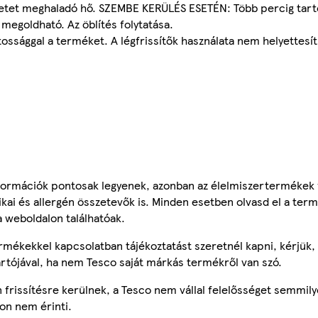
et meghaladó hő. SZEMBE KERÜLÉS ESETÉN: Több percig tartó ó
megoldható. Az öblítés folytatása.
tossággal a terméket. A légfrissítők használata nem helyettesíti
ormációk pontosak legyenek, azonban az élelmiszertermékek
tikai és allergén összetevők is. Minden esetben olvasd el a ter
a weboldalon találhatóak.
mékekkel kapcsolatban tájékoztatást szeretnél kapni, kérjük, 
ártójával, ha nem Tesco saját márkás termékről van szó.
frissítésre kerülnek, a Tesco nem vállal felelősséget semmily
on nem érinti.