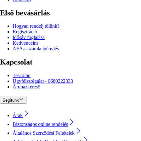
Első bevásárlás
Hogyan rendelj tőlünk?
Regisztráció
Idősáv foglalása
Kedvenceim
ÁFÁ-s számla igénylés
Kapcsolat
Tesco.hu
Ügyfélszolgálat - 0680222333
Áruházkereső
Segítünk
Árak
Biztonságos online rendelés
Általános Szerződési Feltételek