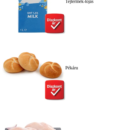
Tejtermék-tojás
Pékáru