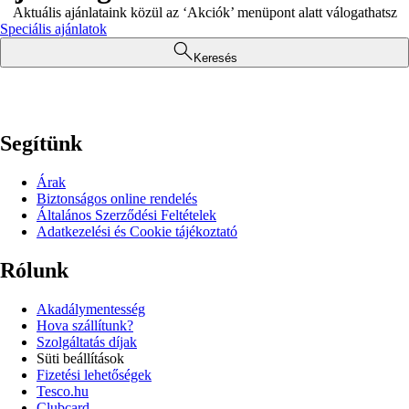
Aktuális ajánlataink közül az ‘Akciók’ menüpont alatt válogathatsz
Speciális ajánlatok
Keresés
Segítünk
Árak
Biztonságos online rendelés
Általános Szerződési Feltételek
Adatkezelési és Cookie tájékoztató
Rólunk
Akadálymentesség
Hova szállítunk?
Szolgáltatás díjak
Süti beállítások
Fizetési lehetőségek
Tesco.hu
Clubcard