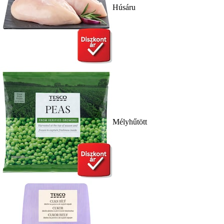
Húsáru
Mélyhűtött