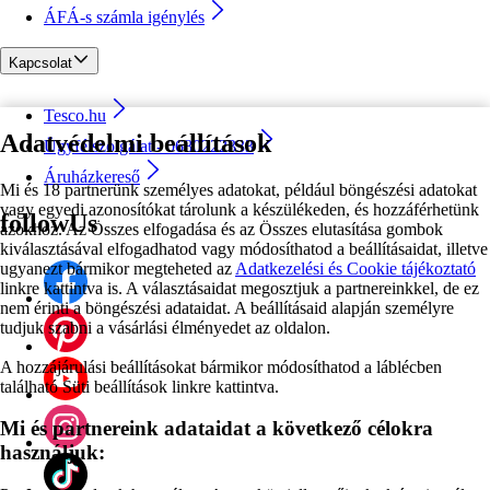
ÁFÁ-s számla igénylés
Kapcsolat
Tesco.hu
Adatvédelmi beállítások
Ügyfélszolgálat - 0680222333
Áruházkereső
Mi és 18 partnerünk személyes adatokat, például böngészési adatokat
vagy egyedi azonosítókat tárolunk a készülékeden, és hozzáférhetünk
followUs
azokhoz. Az Összes elfogadása és az Összes elutasítása gombok
kiválasztásával elfogadhatod vagy módosíthatod a beállításaidat, illetve
ugyanezt bármikor megteheted az
Adatkezelési és Cookie tájékoztató
linkre kattintva is. A választásaidat megosztjuk a partnereinkkel, de ez
nem érinti a böngészési adataidat. A beállításaid alapján személyre
tudjuk szabni a vásárlási élményedet az oldalon.
A hozzájárulási beállításokat bármikor módosíthatod a láblécben
található Süti beállítások linkre kattintva.
Mi és partnereink adataidat a következő célokra
használjuk: