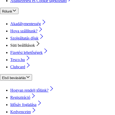
Adatkezelési és Cookie tájékoztató
Rólunk
Akadálymentesség
Hova szállítunk?
Szolgáltatás díjak
Süti beállítások
Fizetési lehetőségek
Tesco.hu
Clubcard
Első bevásárlás
Hogyan rendelj tőlünk?
Regisztráció
Idősáv foglalása
Kedvenceim