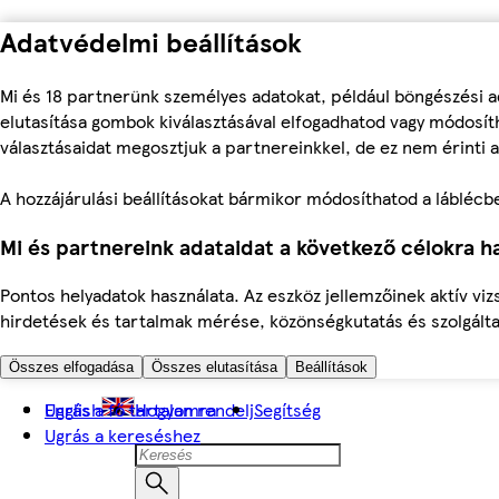
Adatvédelmi beállítások
Mi és 18 partnerünk személyes adatokat, például böngészési a
elutasítása gombok kiválasztásával elfogadhatod vagy módosíth
választásaidat megosztjuk a partnereinkkel, de ez nem érinti a
A hozzájárulási beállításokat bármikor módosíthatod a láblécben 
Mi és partnereink adataidat a következő célokra ha
Pontos helyadatok használata. Az eszköz jellemzőinek aktív viz
hirdetések és tartalmak mérése, közönségkutatás és szolgálta
Összes elfogadása
Összes elutasítása
Beállítások
Ugrás a fő tartalomra
English
Hogyan rendelj
Segítség
Ugrás a kereséshez