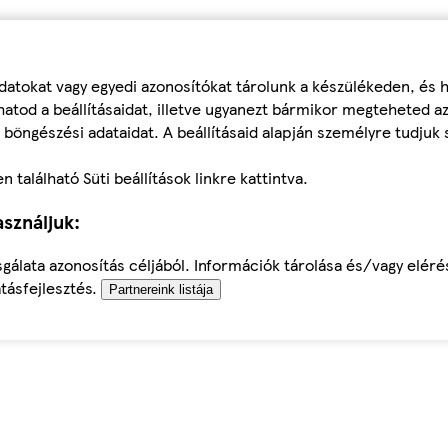
datokat vagy egyedi azonosítókat tárolunk a készülékeden, és
atod a beállításaidat, illetve ugyanezt bármikor megteheted a
 böngészési adataidat. A beállításaid alapján személyre tudjuk 
található Süti beállítások linkre kattintva.
sználjuk:
sgálata azonosítás céljából. Információk tárolása és/vagy elér
tásfejlesztés.
Partnereink listája