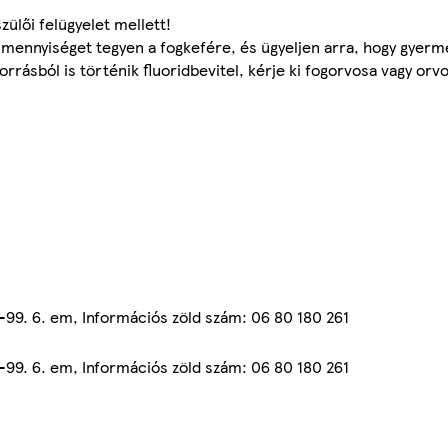
zülői felügyelet mellett!
 mennyiséget tegyen a fogkefére, és ügyeljen arra, hogy gye
ásból is történik fluoridbevitel, kérje ki fogorvosa vagy orv
7-99. 6. em, Információs zöld szám: 06 80 180 261
7-99. 6. em, Információs zöld szám: 06 80 180 261