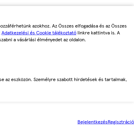
 hozzáférhetünk azokhoz. Az Összes elfogadása és az Összes
z
Adatkezelési és Cookie tájékoztató
linkre kattintva is. A
szabni a vásárlási élményedet az oldalon.
ése az eszközön. Személyre szabott hirdetések és tartalmak,
Bejelentkezés
Regisztráció