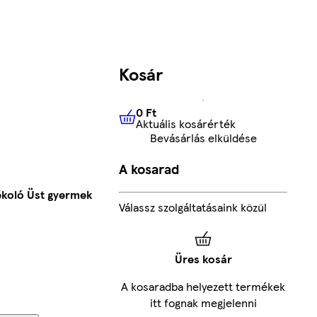
Kosár
0 Ft
Aktuális kosárérték
0 Ft
Aktuális kosárérték
Bevásárlás elküldése
A kosarad
ékoló Üst gyermek
Válassz szolgáltatásaink közül
Üres kosár
A kosaradba helyezett termékek
itt fognak megjelenni