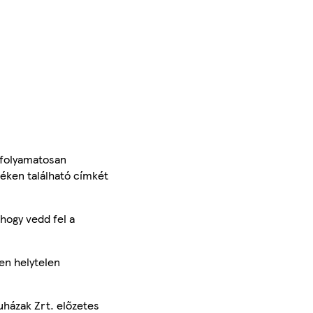
 folyamatosan
méken található címkét
hogy vedd fel a
en helytelen
uházak Zrt. előzetes