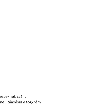
éveseknek szánt
nne. Ráadásul a fogkrém