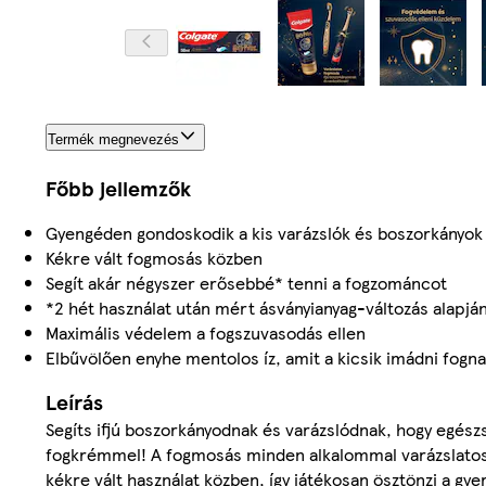
Termék megnevezés
Főbb jellemzők
Gyengéden gondoskodik a kis varázslók és boszorkányok 
Kékre vált fogmosás közben
Segít akár négyszer erősebbé* tenni a fogzománcot
*2 hét használat után mért ásványianyag-változás alapj
Maximális védelem a fogszuvasodás ellen
Elbűvölően enyhe mentolos íz, amit a kicsik imádni fogna
Leírás
Segíts ifjú boszorkányodnak és varázslódnak, hogy egész
fogkrémmel! A fogmosás minden alkalommal varázslatos p
kékre vált használat közben, így játékosan ösztönzi a gy