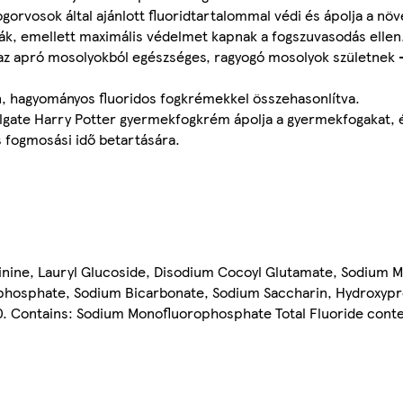
orvosok által ajánlott fluoridtartalommal védi és ápolja a nö
ják, emellett maximális védelmet kapnak a fogszuvasodás ellen
az apró mosolyokból egészséges, ragyogó mosolyok születnek - 
án, hagyományos fluoridos fogkrémekkel összehasonlítva.
Colgate Harry Potter gyermekfogkrém ápolja a gyermekfogakat,
s fogmosási idő betartására.
ginine, Lauryl Glucoside, Disodium Cocoyl Glutamate, Sodium
hosphate, Sodium Bicarbonate, Sodium Saccharin, Hydroxypro
60. Contains: Sodium Monofluorophosphate Total Fluoride cont