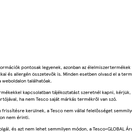
ormációk pontosak legyenek, azonban az élelmiszertermékek
tikai és allergén összetevők is. Minden esetben olvasd el a ter
a weboldalon találhatóak.
mékekkel kapcsolatban tájékoztatást szeretnél kapni, kérjük, 
ártójával, ha nem Tesco saját márkás termékről van szó.
frissítésre kerülnek, a Tesco nem vállal felelősséget semmily
on nem érinti.
szolgál, és azt nem lehet semmilyen módon, a Tesco-GLOBAL Ár