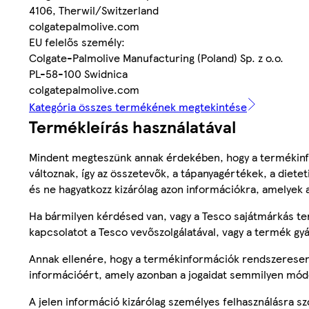
4106, Therwil/Switzerland
colgatepalmolive.com
EU felelős személy:
Colgate-Palmolive Manufacturing (Poland) Sp. z o.o.
PL-58-100 Swidnica
colgatepalmolive.com
Kategória összes termékének megtekintése
Termékleírás használatával
Mindent megteszünk annak érdekében, hogy a termékinf
változnak, így az összetevők, a tápanyagértékek, a diete
és ne hagyatkozz kizárólag azon információkra, amelyek 
Ha bármilyen kérdésed van, vagy a Tesco sajátmárkás ter
kapcsolatot a Tesco vevőszolgálatával, vagy a termék gy
Annak ellenére, hogy a termékinformációk rendszeresen 
információért, amely azonban a jogaidat semmilyen mód
A jelen információ kizárólag személyes felhasználásra 