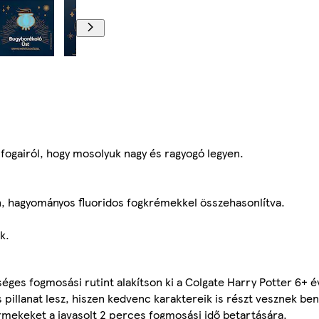
fogairól, hogy mosolyuk nagy és ragyogó legyen.
án, hagyományos fluoridos fogkrémekkel összehasonlítva.
k.
séges fogmosási rutint alakítson ki a Colgate Harry Potter 6+ 
illanat lesz, hiszen kedvenc karaktereik is részt vesznek be
ermekeket a javasolt 2 perces fogmosási idő betartására.