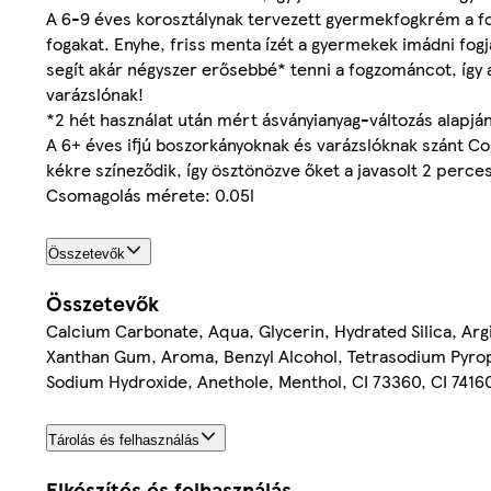
A 6-9 éves korosztálynak tervezett gyermekfogkrém a fog
fogakat. Enyhe, friss menta ízét a gyermekek imádni fog
segít akár négyszer erősebbé* tenni a fogzománcot, így 
varázslónak!
*2 hét használat után mért ásványianyag-változás alapj
A 6+ éves ifjú boszorkányoknak és varázslóknak szánt 
kékre színeződik, így ösztönözve őket a javasolt 2 perce
Csomagolás mérete: 0.05l
Összetevők
Összetevők
Calcium Carbonate, Aqua, Glycerin, Hydrated Silica, Ar
Xanthan Gum, Aroma, Benzyl Alcohol, Tetrasodium Pyrop
Sodium Hydroxide, Anethole, Menthol, CI 73360, CI 741
Tárolás és felhasználás
Elkészítés és felhasználás