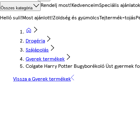
Rendelj most!
Kedvenceim
Speciális ajánlato
Összes kategória
Helló suli!
Most ajánlott!
Zöldség és gyümölcs
Tejtermék-tojás
P
Drogéria
Szájápolás
Gyerek termékek
Colgate Harry Potter Bugyborékoló Üst gyermek f
Vissza a Gyerek termékek