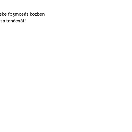
rmeke fogmosás közben
osa tanácsát!