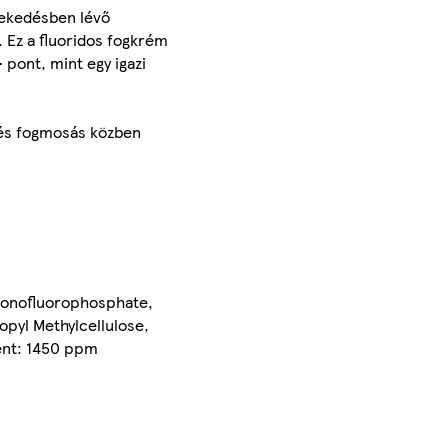
vekedésben lévő
. Ez a fluoridos fogkrém
pont, mint egy igazi
 és fogmosás közben
 Monofluorophosphate,
pyl Methylcellulose,
ent: 1450 ppm