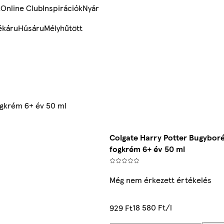
k
Online Club
Inspirációk
Nyár
ékáru
Húsáru
Mélyhűtött
ogkrém 6+ év 50 ml
Colgate Harry Potter Bugybor
fogkrém 6+ év 50 ml
Még nem érkezett értékelés
18 580 Ft/l
929 Ft