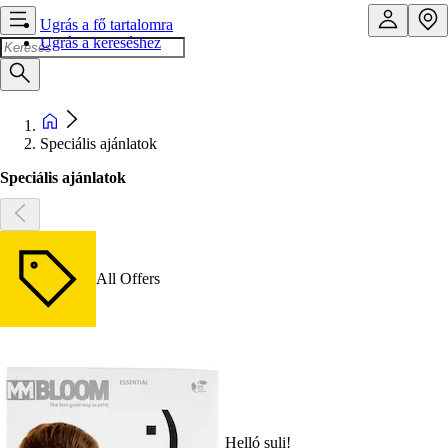
Ugrás a fő tartalomra
Ugrás a kereséshez
Speciális ajánlatok
Speciális ajánlatok
All Offers
Helló suli!