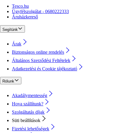
Tesco.hu
Ügyfélszolgálat - 0680222333
Áruházkereső
Segítünk
Árak
Biztonságos online rendelés
Általános Szerződési Feltételek
Adatkezelési és Cookie tájékoztató
Rólunk
Akadálymentesség
Hova szállítunk?
Szolgáltatás díjak
Süti beállítások
Fizetési lehetőségek