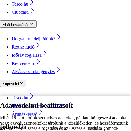
Tesco.hu
Clubcard
Első bevásárlás
Hogyan rendelj tőlünk?
Regisztráció
Idősáv foglalása
Kedvenceim
ÁFÁ-s számla igénylés
Kapcsolat
Tesco.hu
Adatvédelmi beállítások
Ügyfélszolgálat - 0680222333
Áruházkereső
Mi és 18 partnerünk személyes adatokat, például böngészési adatokat
vagy egyedi azonosítókat tárolunk a készülékeden, és hozzáférhetünk
followUs
azokhoz. Az Összes elfogadása és az Összes elutasítása gombok