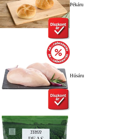
Pékáru
Húsáru