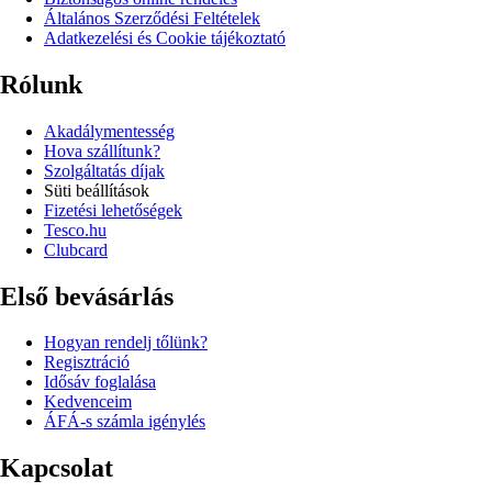
Általános Szerződési Feltételek
Adatkezelési és Cookie tájékoztató
Rólunk
Akadálymentesség
Hova szállítunk?
Szolgáltatás díjak
Süti beállítások
Fizetési lehetőségek
Tesco.hu
Clubcard
Első bevásárlás
Hogyan rendelj tőlünk?
Regisztráció
Idősáv foglalása
Kedvenceim
ÁFÁ-s számla igénylés
Kapcsolat