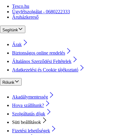
Tesco.hu
Ügyfélszolgálat - 0680222333
Áruházkereső
Segítünk
Árak
Biztonságos online rendelés
Általános Szerződési Feltételek
Adatkezelési és Cookie tájékoztató
Rólunk
Akadálymentesség
Hova szállítunk?
Szolgáltatás díjak
Süti beállítások
Fizetési lehetőségek