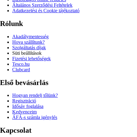
Általános Szerződési Feltételek
Adatkezelési és Cookie tájékoztató
Rólunk
Akadálymentesség
Hova szállítunk?
Szolgáltatás díjak
Süti beállítások
Fizetési lehetőségek
Tesco.hu
Clubcard
Első bevásárlás
Hogyan rendelj tőlünk?
Regisztráció
Idősáv foglalása
Kedvenceim
ÁFÁ-s számla igénylés
Kapcsolat