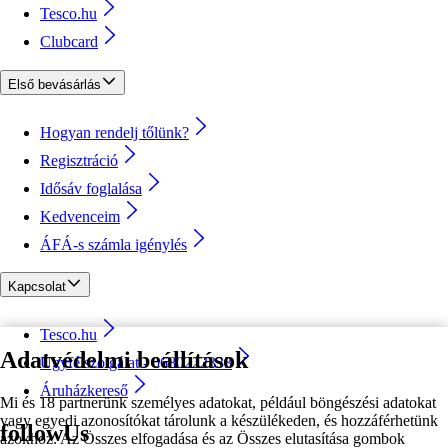
Tesco.hu
Clubcard
Első bevásárlás
Hogyan rendelj tőlünk?
Regisztráció
Idősáv foglalása
Kedvenceim
ÁFÁ-s számla igénylés
Kapcsolat
Tesco.hu
Adatvédelmi beállítások
Ügyfélszolgálat - 0680222333
Áruházkereső
Mi és 18 partnerünk személyes adatokat, például böngészési adatokat
vagy egyedi azonosítókat tárolunk a készülékeden, és hozzáférhetünk
followUs
azokhoz. Az Összes elfogadása és az Összes elutasítása gombok