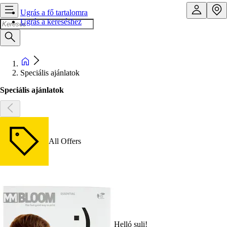
Ugrás a fő tartalomra
Ugrás a kereséshez
Speciális ajánlatok
Speciális ajánlatok
All Offers
Helló suli!