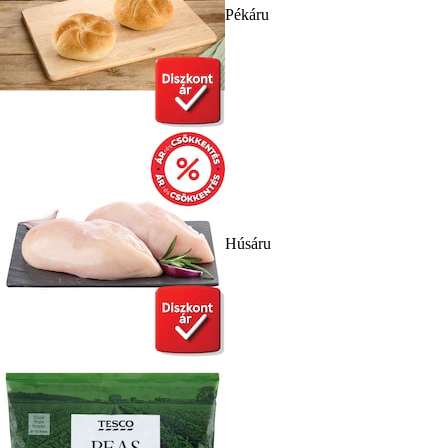
Pékáru
Húsáru