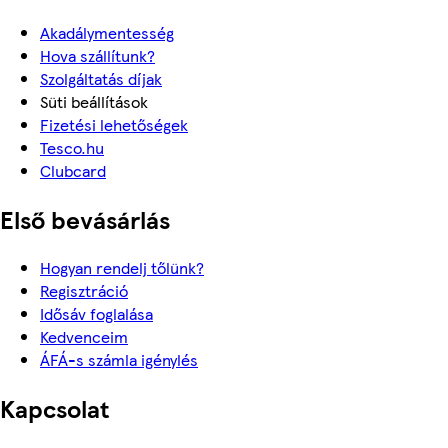
Akadálymentesség
Hova szállítunk?
Szolgáltatás díjak
Süti beállítások
Fizetési lehetőségek
Tesco.hu
Clubcard
Első bevásárlás
Hogyan rendelj tőlünk?
Regisztráció
Idősáv foglalása
Kedvenceim
ÁFÁ-s számla igénylés
Kapcsolat