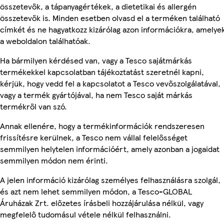
összetevők, a tápanyagértékek, a dietetikai és allergén
összetevők is. Minden esetben olvasd el a terméken található
címkét és ne hagyatkozz kizárólag azon információkra, amelye
a weboldalon találhatóak.
Ha bármilyen kérdésed van, vagy a Tesco sajátmárkás
termékekkel kapcsolatban tájékoztatást szeretnél kapni,
kérjük, hogy vedd fel a kapcsolatot a Tesco vevőszolgálatával,
vagy a termék gyártójával, ha nem Tesco saját márkás
termékről van szó.
Annak ellenére, hogy a termékinformációk rendszeresen
frissítésre kerülnek, a Tesco nem vállal felelősséget
semmilyen helytelen információért, amely azonban a jogaidat
semmilyen módon nem érinti.
A jelen információ kizárólag személyes felhasználásra szolgál,
és azt nem lehet semmilyen módon, a Tesco-GLOBAL
Áruházak Zrt. előzetes írásbeli hozzájárulása nélkül, vagy
megfelelő tudomásul vétele nélkül felhasználni.