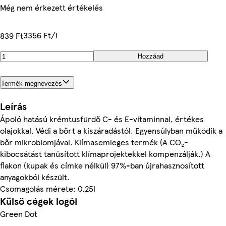
Még nem érkezett értékelés
3356 Ft/l
839 Ft
Hozzáad
Termék megnevezés
Leírás
Ápoló hatású krémtusfürdő C- és E-vitaminnal, értékes
olajokkal. Védi a bőrt a kiszáradástól. Egyensúlyban működik a
bőr mikrobiomjával. Klímasemleges termék (A CO₂-
kibocsátást tanúsított klímaprojektekkel kompenzálják.) A
flakon (kupak és címke nélkül) 97%-ban újrahasznosított
anyagokból készült.
Csomagolás mérete: 0.25l
Külső cégek logói
Green Dot