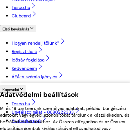
Tesco.hu
Clubcard
Első bevásárlás
Hogyan rendelj tőlünk?
Regisztráció
Idősáv foglalása
Kedvenceim
ÁFÁ-s számla igénylés
Kapcsolat
Adatvédelmi beállítások
Tesco.hu
Mi és 18 partnerünk személyes adatokat, például böngészési
Ügyfélszolgálat - 0680222333
adatokat vagy egyedi azonosítókat tárolunk a készülékeden, és
Áruházkereső
hozzáférhetünk azokhoz. Az Összes elfogadása és az Összes
elutasítása gombok kiválasztásával elfogadhatod vagy