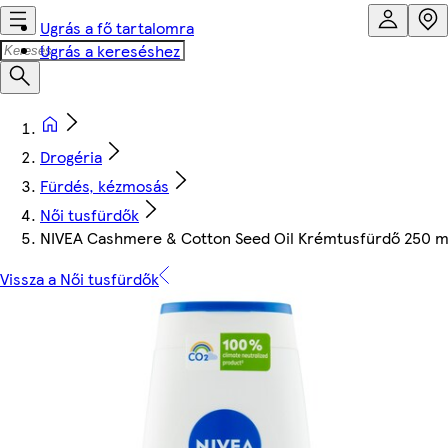
Ugrás a fő tartalomra
Ugrás a kereséshez
Drogéria
Fürdés, kézmosás
Női tusfürdők
NIVEA Cashmere & Cotton Seed Oil Krémtusfürdő 250 m
Vissza a Női tusfürdők