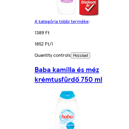
A kategória többi terméke
1389 Ft
1852 Ft/l
Quantity controls
Hozzáad
Baba kamilla és méz
krémtusfürdő 750 ml