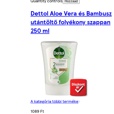
Quantity controls
Hozzáad
Dettol Aloe Vera és Bambusz
utántöltő folyékony szappan
250 ml
A kategória többi terméke
1089 Ft