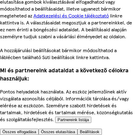
elutasítása gombok kiválasztásával elfogadhatod vagy
módosíthatod a beállításaidat, illetve ugyanezt bármikor
megteheted az
Adatkezelési és Cookie tájékoztató
linkre
kattintva is. A választásaidat megosztjuk a partnereinkkel, de
ez nem érinti a böngészési adataidat. A beállításaid alapján
személyre tudjuk szabni a vásárlási élményedet az oldalon.
A hozzájárulási beállításokat bármikor módosíthatod a
láblécben található Süti beállítások linkre kattintva.
Mi és partnereink adataidat a következő célokra
használjuk:
Pontos helyadatok használata. Az eszköz jellemzőinek aktív
vizsgálata azonosítás céljából. Információk tárolása és/vagy
elérése az eszközön. Személyre szabott hirdetések és
tartalmak, hirdetések és tartalmak mérése, közönségkutatás
és szolgáltatásfejlesztés.
Partnereink listája
Összes elfogadása
Összes elutasítása
Beállítások