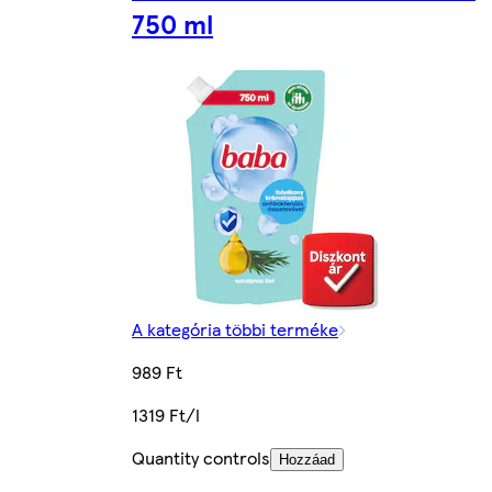
750 ml
A kategória többi terméke
989 Ft
1319 Ft/l
Quantity controls
Hozzáad