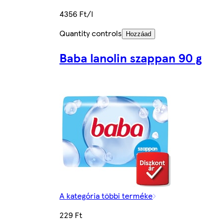
4356 Ft/l
Quantity controls
Hozzáad
Baba lanolin szappan 90 g
A kategória többi terméke
229 Ft