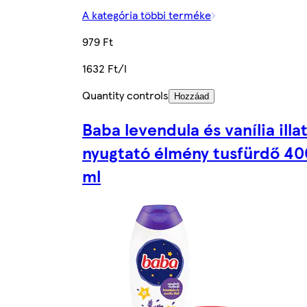
A kategória többi terméke
979 Ft
1632 Ft/l
Quantity controls
Hozzáad
Baba levendula és vanília illa
nyugtató élmény tusfürdő 40
ml