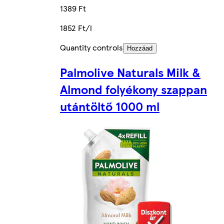
1389 Ft
1852 Ft/l
Quantity controls
Hozzáad
Palmolive Naturals Milk &
Almond folyékony szappan
utántöltő 1000 ml