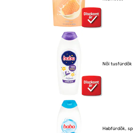
Női tusfürdők
Habfürdők, s