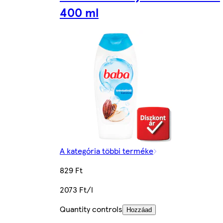
400 ml
A kategória többi terméke
829 Ft
2073 Ft/l
Quantity controls
Hozzáad