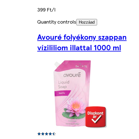
399 Ft/l
Quantity controls
Hozzáad
Avouré folyékony szappan
vízililiom illattal 1000 ml