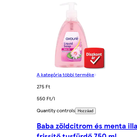
A kategória többi terméke
275 Ft
550 Ft/l
Quantity controls
Hozzáad
Baba zöldcitrom és menta ill
frissítő tusfürdő 750 ml