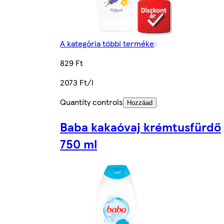
A kategória többi terméke
829 Ft
2073 Ft/l
Quantity controls
Hozzáad
Baba kakaóvaj krémtusfürdő
750 ml