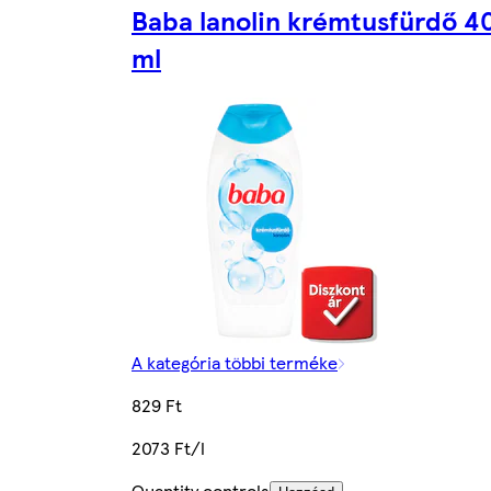
Baba lanolin krémtusfürdő 4
ml
A kategória többi terméke
829 Ft
2073 Ft/l
Quantity controls