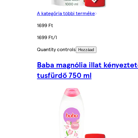
A kategória többi terméke
1699 Ft
1699 Ft/l
Quantity controls
Hozzáad
Baba magnólia illat kényezte
tusfürdő 750 ml