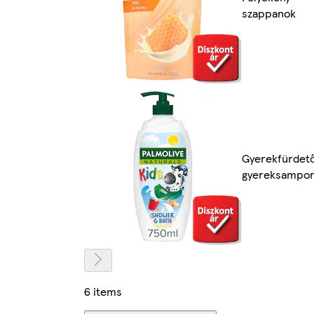
szappanok
Gyerekfürdet
gyereksampo
6 items