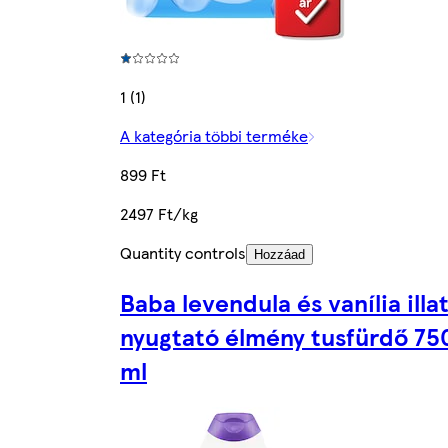
1 (1)
A kategória többi terméke
899 Ft
2497 Ft/kg
Quantity controls
Hozzáad
Baba levendula és vanília illa
nyugtató élmény tusfürdő 75
ml