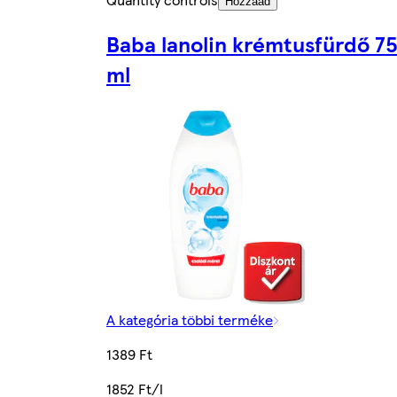
Hozzáad
Baba lanolin krémtusfürdő 7
ml
A kategória többi terméke
1389 Ft
1852 Ft/l