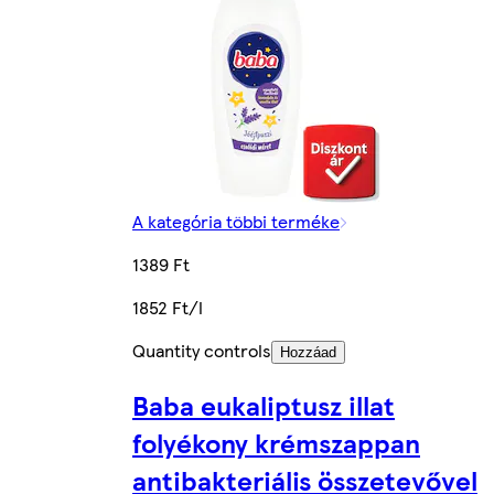
A kategória többi terméke
1389 Ft
1852 Ft/l
Quantity controls
Hozzáad
Baba eukaliptusz illat
folyékony krémszappan
antibakteriális összetevővel