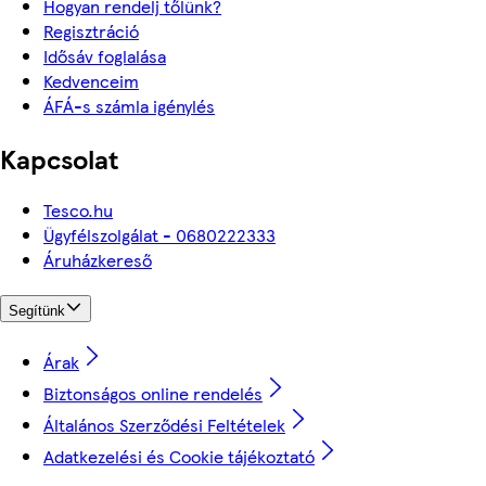
Hogyan rendelj tőlünk?
Regisztráció
Idősáv foglalása
Kedvenceim
ÁFÁ-s számla igénylés
Kapcsolat
Tesco.hu
Ügyfélszolgálat - 0680222333
Áruházkereső
Segítünk
Árak
Biztonságos online rendelés
Általános Szerződési Feltételek
Adatkezelési és Cookie tájékoztató