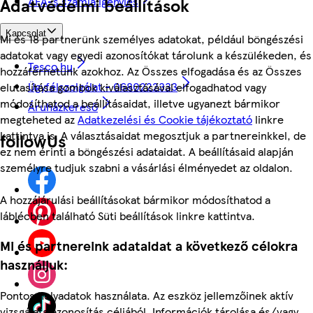
Adatvédelmi beállítások
ÁFÁ-s számla igénylés
Kapcsolat
Mi és 18 partnerünk személyes adatokat, például böngészési
adatokat vagy egyedi azonosítókat tárolunk a készülékeden, és
Tesco.hu
hozzáférhetünk azokhoz. Az Összes elfogadása és az Összes
Ügyfélszolgálat - 0680222333
elutasítása gombok kiválasztásával elfogadhatod vagy
módosíthatod a beállításaidat, illetve ugyanezt bármikor
Áruházkereső
megteheted az
Adatkezelési és Cookie tájékoztató
linkre
kattintva is. A választásaidat megosztjuk a partnereinkkel, de
followUs
ez nem érinti a böngészési adataidat. A beállításaid alapján
személyre tudjuk szabni a vásárlási élményedet az oldalon.
A hozzájárulási beállításokat bármikor módosíthatod a
láblécben található Süti beállítások linkre kattintva.
Mi és partnereink adataidat a következő célokra
használjuk:
Pontos helyadatok használata. Az eszköz jellemzőinek aktív
vizsgálata azonosítás céljából. Információk tárolása és/vagy