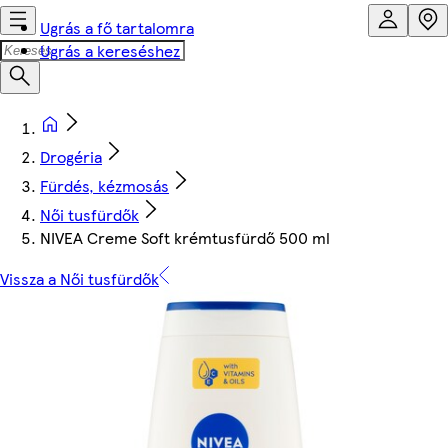
Ugrás a fő tartalomra
Ugrás a kereséshez
Drogéria
Fürdés, kézmosás
Női tusfürdők
NIVEA Creme Soft krémtusfürdő 500 ml
Vissza a Női tusfürdők