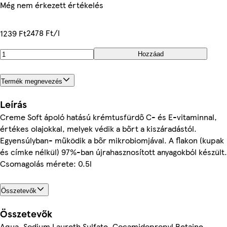
Még nem érkezett értékelés
2478 Ft/l
1239 Ft
Hozzáad
Termék megnevezés
Leírás
Creme Soft ápoló hatású krémtusfürdő C- és E-vitaminnal,
értékes olajokkal, melyek védik a bőrt a kiszáradástól.
Egyensúlyban- működik a bőr mikrobiomjával. A flakon (kupak
és címke nélkül) 97%-ban újrahasznosított anyagokból készült.
Csomagolás mérete: 0.5l
Összetevők
Összetevők
Aqua, Sodium Laureth Sulfate, Cocamidopropyl Betaine,