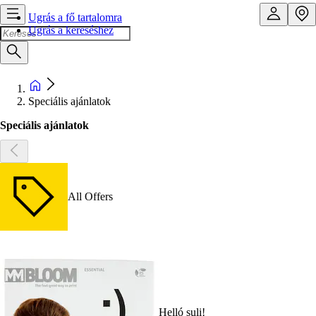
Ugrás a fő tartalomra
Ugrás a kereséshez
Speciális ajánlatok
Speciális ajánlatok
All Offers
Helló suli!