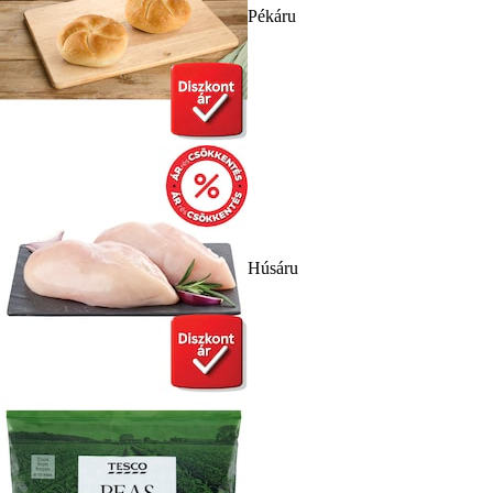
Pékáru
Húsáru