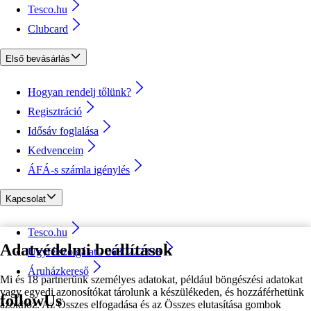
Tesco.hu
Clubcard
Első bevásárlás
Hogyan rendelj tőlünk?
Regisztráció
Idősáv foglalása
Kedvenceim
ÁFÁ-s számla igénylés
Kapcsolat
Tesco.hu
Adatvédelmi beállítások
Ügyfélszolgálat - 0680222333
Áruházkereső
Mi és 18 partnerünk személyes adatokat, például böngészési adatokat
vagy egyedi azonosítókat tárolunk a készülékeden, és hozzáférhetünk
followUs
azokhoz. Az Összes elfogadása és az Összes elutasítása gombok