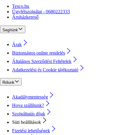
Tesco.hu
Ügyfélszolgálat - 0680222333
Áruházkereső
Segítünk
Árak
Biztonságos online rendelés
Általános Szerződési Feltételek
Adatkezelési és Cookie tájékoztató
Rólunk
Akadálymentesség
Hova szállítunk?
Szolgáltatás díjak
Süti beállítások
Fizetési lehetőségek