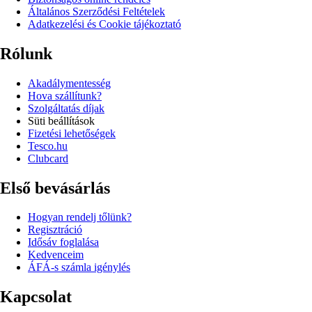
Általános Szerződési Feltételek
Adatkezelési és Cookie tájékoztató
Rólunk
Akadálymentesség
Hova szállítunk?
Szolgáltatás díjak
Süti beállítások
Fizetési lehetőségek
Tesco.hu
Clubcard
Első bevásárlás
Hogyan rendelj tőlünk?
Regisztráció
Idősáv foglalása
Kedvenceim
ÁFÁ-s számla igénylés
Kapcsolat