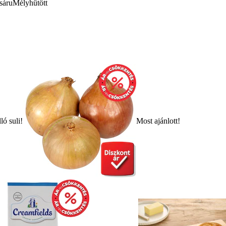
sáru
Mélyhűtött
ló suli!
Most ajánlott!