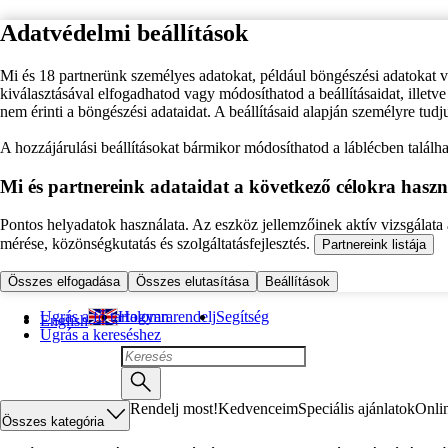
Adatvédelmi beállítások
Mi és 18 partnerünk személyes adatokat, például böngészési adatokat 
kiválasztásával elfogadhatod vagy módosíthatod a beállításaidat, illet
nem érinti a böngészési adataidat. A beállításaid alapján személyre tudj
A hozzájárulási beállításokat bármikor módosíthatod a láblécben találhat
Mi és partnereink adataidat a következő célokra haszn
Pontos helyadatok használata. Az eszköz jellemzőinek aktív vizsgálata a
mérése, közönségkutatás és szolgáltatásfejlesztés.
Partnereink listája
Összes elfogadása
Összes elutasítása
Beállítások
Ugrás a fő tartalomra
Hogyan rendelj
Segítség
English
Ugrás a kereséshez
Rendelj most!
Kedvenceim
Speciális ajánlatok
Onli
Összes kategória