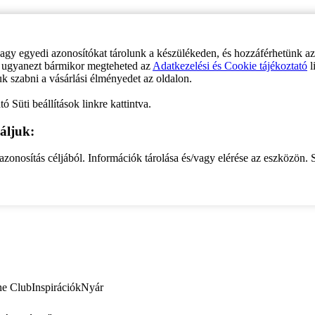
vagy egyedi azonosítókat tárolunk a készülékeden, és hozzáférhetünk a
ve ugyanezt bármikor megteheted az
Adatkezelési és Cookie tájékoztató
l
uk szabni a vásárlási élményedet az oldalon.
ó Süti beállítások linkre kattintva.
áljuk:
zonosítás céljából. Információk tárolása és/vagy elérése az eszközön. S
ne Club
Inspirációk
Nyár