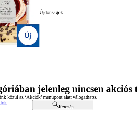
Újdonságok
góriában jelenleg nincsen akciós
aink közül az ‘Akciók’ menüpont alatt válogathatsz
atok
Keresés