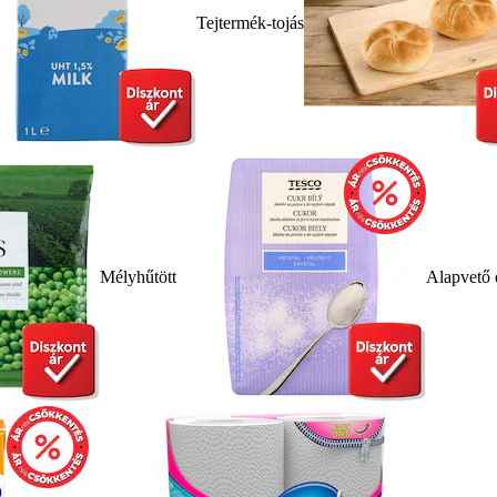
Tejtermék-tojás
Mélyhűtött
Alapvető 