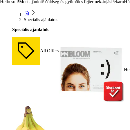
Helló suli!
Most ajánlott!
Zöldség és gyümölcs
Tejtermék-tojás
Pékáru
Hú
Speciális ajánlatok
Speciális ajánlatok
All Offers
Hel