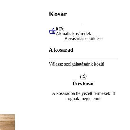
Kosár
0 Ft
Aktuális kosárérték
0 Ft
Aktuális kosárérték
Bevásárlás elküldése
A kosarad
Válassz szolgáltatásaink közül
Üres kosár
A kosaradba helyezett termékek itt
fognak megjelenni