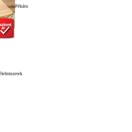
Pékáru
élelmiszerek