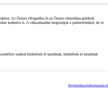
zokhoz. Az Összes elfogadása és az Összes elutasítása gombok
inkre kattintva is. A választásaidat megosztjuk a partnereinkkel, de ez
zemélyre szabott hirdetések és tartalmak, hirdetések és tartalmak
Bejelentkezés
Regisztráció