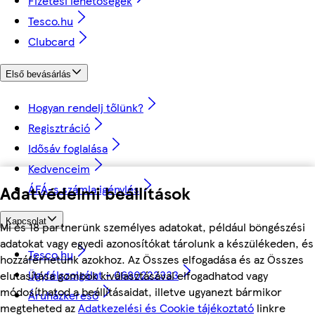
Fizetési lehetőségek
Tesco.hu
Clubcard
Első bevásárlás
Hogyan rendelj tőlünk?
Regisztráció
Idősáv foglalása
Kedvenceim
ÁFÁ-s számla igénylés
Adatvédelmi beállítások
Kapcsolat
Mi és 18 partnerünk személyes adatokat, például böngészési
adatokat vagy egyedi azonosítókat tárolunk a készülékeden, és
Tesco.hu
hozzáférhetünk azokhoz. Az Összes elfogadása és az Összes
Ügyfélszolgálat - 0680222333
elutasítása gombok kiválasztásával elfogadhatod vagy
módosíthatod a beállításaidat, illetve ugyanezt bármikor
Áruházkereső
megteheted az
Adatkezelési és Cookie tájékoztató
linkre