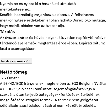
Nyomja be és nyissa ki a használati útmutató
megtekintéséhez.
Későbbi használatig zárja vissza a dobozt. A felhelyezés
megkönnyítése érdekében a fólián látható Durex logó mutatja,
hogy melyik oldalon van az óvszer alja.
Tárolás
Az óvszer száraz és hűvös helyen, közvetlen napfénytől védve
tárolandó a jellemzők megtartása érdekében. Lejárati dátum:
lásd a csomagoláson.
További információ
Nettó tömeg
12 x Óvszer
A 93/42/EGK irányelvnek megfelelően az SGS Belgium NV által
a CE 1639 jelöléssel tanúsított, fogamzásgátlásra vagy a
szexuális úton terjedő betegségek/fertőzések átvitelének
megelőzésére szolgáló termék. A termék nem gyógyászati
célú alkalmazási tulajdonságairól nem készült értékelés.