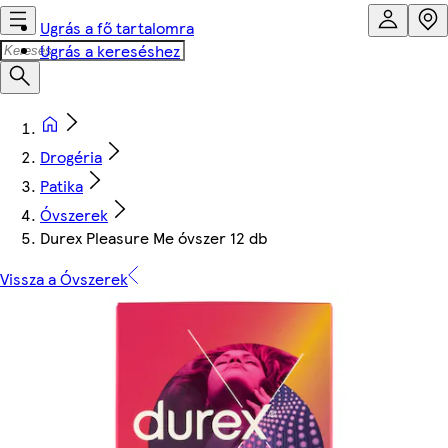
Ugrás a fő tartalomra
Ugrás a kereséshez
Drogéria
Patika
Óvszerek
Durex Pleasure Me óvszer 12 db
Vissza a Óvszerek