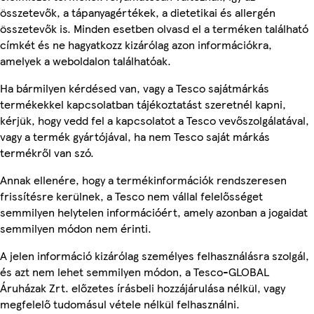
összetevők, a tápanyagértékek, a dietetikai és allergén
összetevők is. Minden esetben olvasd el a terméken található
címkét és ne hagyatkozz kizárólag azon információkra,
amelyek a weboldalon találhatóak.
Ha bármilyen kérdésed van, vagy a Tesco sajátmárkás
termékekkel kapcsolatban tájékoztatást szeretnél kapni,
kérjük, hogy vedd fel a kapcsolatot a Tesco vevőszolgálatával,
vagy a termék gyártójával, ha nem Tesco saját márkás
termékről van szó.
Annak ellenére, hogy a termékinformációk rendszeresen
frissítésre kerülnek, a Tesco nem vállal felelősséget
semmilyen helytelen információért, amely azonban a jogaidat
semmilyen módon nem érinti.
A jelen információ kizárólag személyes felhasználásra szolgál,
és azt nem lehet semmilyen módon, a Tesco-GLOBAL
Áruházak Zrt. előzetes írásbeli hozzájárulása nélkül, vagy
megfelelő tudomásul vétele nélkül felhasználni.