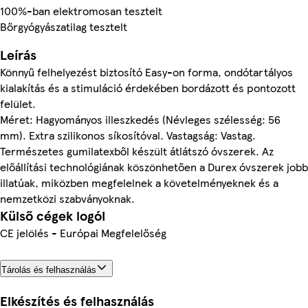
100%-ban elektromosan tesztelt
Bőrgyógyászatilag tesztelt
Leírás
Könnyű felhelyezést biztosító Easy-on forma, ondótartályos
kialakítás és a stimuláció érdekében bordázott és pontozott
felület.
Méret: Hagyományos illeszkedés (Névleges szélesség: 56
mm). Extra szilikonos síkosítóval. Vastagság: Vastag.
Természetes gumilatexből készült átlátszó óvszerek. Az
előállítási technológiának köszönhetően a Durex óvszerek jobb
illatúak, miközben megfelelnek a követelményeknek és a
nemzetközi szabványoknak.
Külső cégek logói
CE jelölés - Európai Megfelelőség
Tárolás és felhasználás
Elkészítés és felhasználás