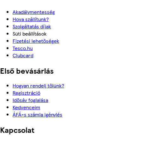
Akadálymentesség
Hova szállítunk?
Szolgáltatás díjak
Süti beállítások
Fizetési lehetőségek
Tesco.hu
Clubcard
Első bevásárlás
Hogyan rendelj tőlünk?
Regisztráció
Idősáv foglalása
Kedvenceim
ÁFÁ-s számla igénylés
Kapcsolat