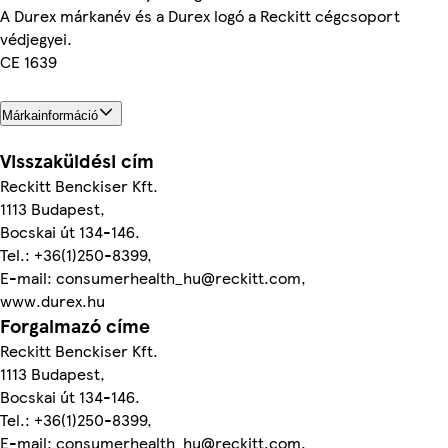
A Durex márkanév és a Durex logó a Reckitt cégcsoport
védjegyei.
CE 1639
Márkainformáció
Visszaküldési cím
Reckitt Benckiser Kft.
1113 Budapest,
Bocskai út 134-146.
Tel.: +36(1)250-8399,
E-mail: consumerhealth_hu@reckitt.com,
www.durex.hu
Forgalmazó címe
Reckitt Benckiser Kft.
1113 Budapest,
Bocskai út 134-146.
Tel.: +36(1)250-8399,
E-mail: consumerhealth_hu@reckitt.com,