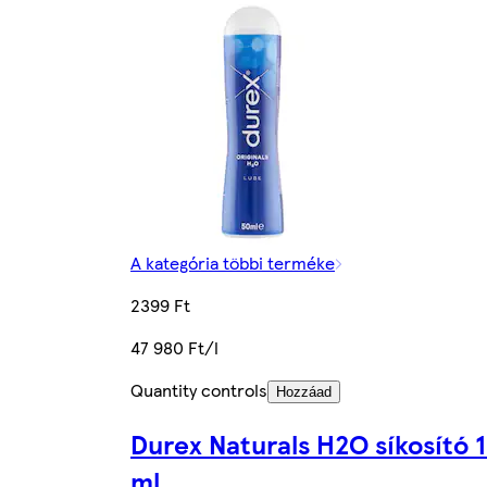
A kategória többi terméke
2399 Ft
47 980 Ft/l
Quantity controls
Hozzáad
Durex Naturals H2O síkosító 
ml