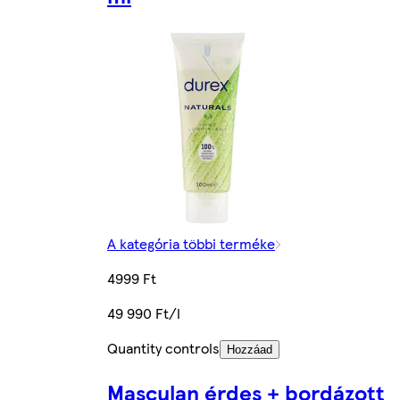
A kategória többi terméke
4999 Ft
49 990 Ft/l
Quantity controls
Hozzáad
Masculan érdes + bordázott