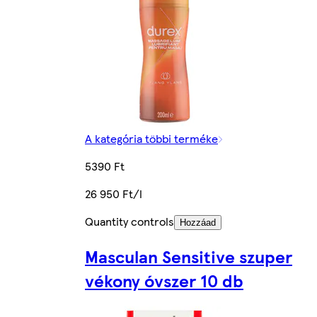
A kategória többi terméke
5390 Ft
26 950 Ft/l
Quantity controls
Hozzáad
Masculan Sensitive szuper
vékony óvszer 10 db