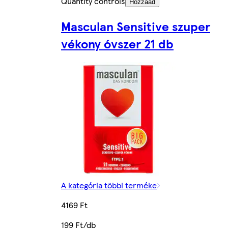
Quantity controls
Hozzáad
Masculan Sensitive szuper
vékony óvszer 21 db
A kategória többi terméke
4169 Ft
199 Ft/db