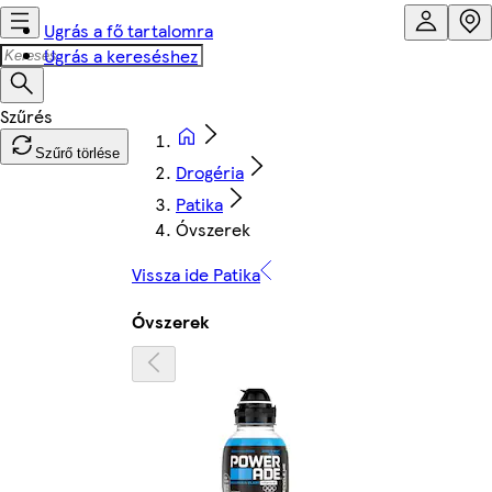
Ugrás a fő tartalomra
Ugrás a kereséshez
Szűrő törlése
Drogéria
Patika
Óvszerek
Vissza ide Patika
Óvszerek