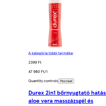
A kategória többi terméke
2399 Ft
47 980 Ft/l
Quantity controls
Hozzáad
Durex 2in1 bőrnyugtató hatá
aloe vera masszázsgél és