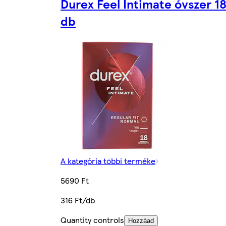
Durex Feel Intimate óvszer 1
db
A kategória többi terméke
5690 Ft
316 Ft/db
Quantity controls
Hozzáad