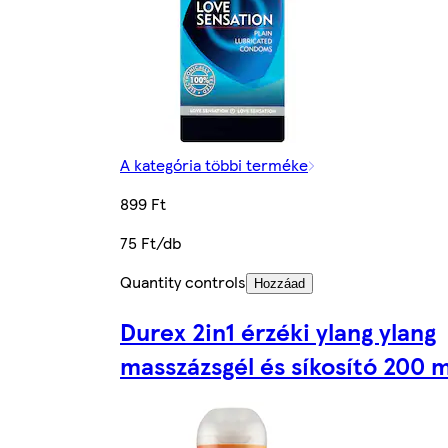
A kategória többi terméke
899 Ft
75 Ft/db
Quantity controls
Hozzáad
Durex 2in1 érzéki ylang ylang
masszázsgél és síkosító 200 m