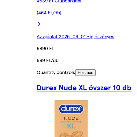
4639 Ft Clubcarddal
(464 Ft/db)
Az ajánlat 2026. 09. 01.-ig érvényes
5890 Ft
589 Ft/db
Quantity controls
Hozzáad
Durex Nude XL óvszer 10 db