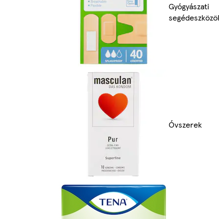
Gyógyászati
segédeszközö
Óvszerek