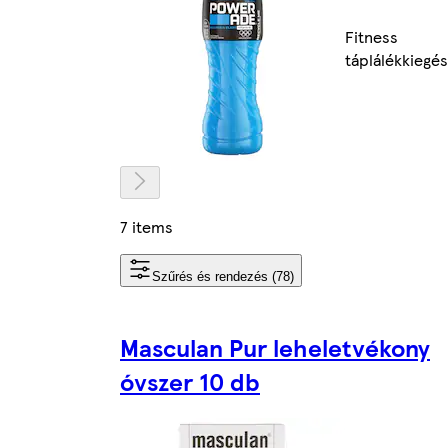
Fitness
táplálékkiegés
7 items
Szűrés és rendezés (78)
Masculan Pur leheletvékony
óvszer 10 db