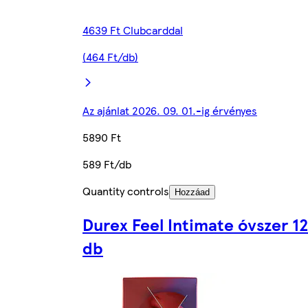
4639 Ft Clubcarddal
(464 Ft/db)
Az ajánlat 2026. 09. 01.-ig érvényes
5890 Ft
589 Ft/db
Quantity controls
Hozzáad
Durex Feel Intimate óvszer 12
db