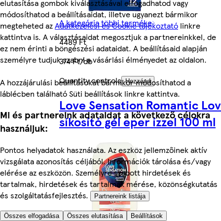
elutasítása gombok kiválasztásával elfogadhatod vagy
módosíthatod a beállításaidat, illetve ugyanezt bármikor
A kategória többi terméke
megteheted az
Adatkezelési és Cookie tájékoztató
linkre
kattintva is. A választásaidat megosztjuk a partnereinkkel, de
4489 Ft
ez nem érinti a böngészési adataidat. A beállításaid alapján
személyre tudjuk szabni a vásárlási élményedet az oldalon.
374 Ft/db
Quantity controls
A hozzájárulási beállításokat bármikor módosíthatod a
Hozzáad
láblécben található Süti beállítások linkre kattintva.
Love Sensation Romantic Lo
Mi és partnereink adataidat a következő célokra
síkosító gél eper ízzel 100 ml
használjuk:
Pontos helyadatok használata. Az eszköz jellemzőinek aktív
vizsgálata azonosítás céljából. Információk tárolása és/vagy
elérése az eszközön. Személyre szabott hirdetések és
tartalmak, hirdetések és tartalmak mérése, közönségkutatás
és szolgáltatásfejlesztés.
Partnereink listája
Összes elfogadása
Összes elutasítása
Beállítások