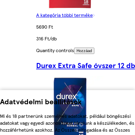
A kategória többi terméke
5690 Ft
316 Ft/db
Quantity controls
Hozzáad
Durex Extra Safe óvszer 12 d
Adatvédelmi beállítások
Mi és 18 partnerünk személyes adatokat, például böngészési
adatokat vagy egyedi azonosítókat tárolunk a készülékeden, és
hozzáférhetünk azokhoz. Az Összes elfogadása és az Összes