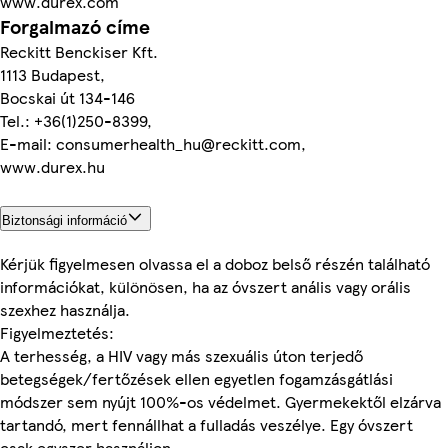
www.durex.com
Forgalmazó címe
Reckitt Benckiser Kft.
1113 Budapest,
Bocskai út 134-146
Tel.: +36(1)250-8399,
E-mail: consumerhealth_hu@reckitt.com,
www.durex.hu
Biztonsági információ
Kérjük figyelmesen olvassa el a doboz belső részén található
információkat, különösen, ha az óvszert anális vagy orális
szexhez használja.
Figyelmeztetés:
A terhesség, a HIV vagy más szexuális úton terjedő
betegségek/fertőzések ellen egyetlen fogamzásgátlási
módszer sem nyújt 100%-os védelmet. Gyermekektől elzárva
tartandó, mert fennállhat a fulladás veszélye. Egy óvszert
csak egyszer használjon.