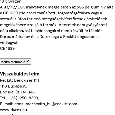
18 x Óvszer
A 93/42/EGK irányelvnek megfelelően az SGS Belgium NV által
a CE 1639 jelöléssel tanúsított, fogamzásgátlásra vagy a
szexuális úton terjedő betegségek/fertőzések átvitelének
megelőzésére szolgáló termék. A termék nem gyógyászati
célú alkalmazási tulajdonságairól nem készült értékelés.
Durex márkanév és a Durex logó a Reckitt cégcsoport
védjegyei.
CE 1639
Márkainformáció
Visszaküldési cím
Reckitt Benckiser Kft.
1113 Budapest,
Bocskai út 134-146
Tel.: +36(1)250-8399,
E-mail: consumerhealth_hu@reckitt.com,
www.durex.hu