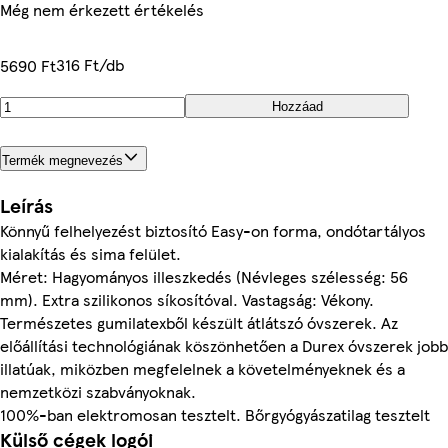
Még nem érkezett értékelés
316 Ft/db
5690 Ft
Hozzáad
Termék megnevezés
Leírás
Könnyű felhelyezést biztosító Easy-on forma, ondótartályos
kialakítás és sima felület.
Méret: Hagyományos illeszkedés (Névleges szélesség: 56
mm). Extra szilikonos síkosítóval. Vastagság: Vékony.
Természetes gumilatexből készült átlátszó óvszerek. Az
előállítási technológiának köszönhetően a Durex óvszerek jobb
illatúak, miközben megfelelnek a követelményeknek és a
nemzetközi szabványoknak.
100%-ban elektromosan tesztelt. Bőrgyógyászatilag tesztelt
Külső cégek logói