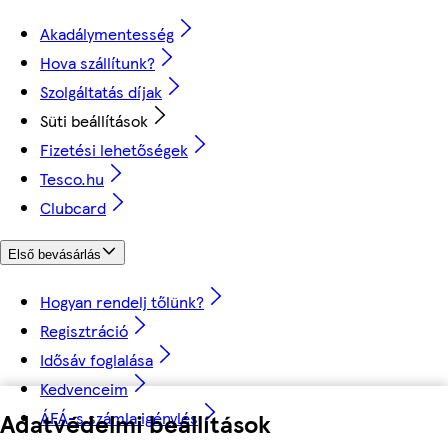
Akadálymentesség
Hova szállítunk?
Szolgáltatás díjak
Süti beállítások
Fizetési lehetőségek
Tesco.hu
Clubcard
Első bevásárlás
Hogyan rendelj tőlünk?
Regisztráció
Idősáv foglalása
Kedvenceim
ÁFÁ-s számla igénylés
Adatvédelmi beállítások