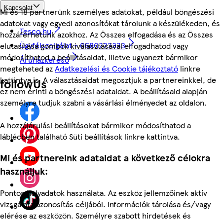
Kapcsolat
Mi és 18 partnerünk személyes adatokat, például böngészési
adatokat vagy egyedi azonosítókat tárolunk a készülékeden, és
Tesco.hu
hozzáférhetünk azokhoz. Az Összes elfogadása és az Összes
Ügyfélszolgálat - 0680222333
elutasítása gombok kiválasztásával elfogadhatod vagy
módosíthatod a beállításaidat, illetve ugyanezt bármikor
Áruházkereső
megteheted az
Adatkezelési és Cookie tájékoztató
linkre
kattintva is. A választásaidat megosztjuk a partnereinkkel, de
followUs
ez nem érinti a böngészési adataidat. A beállításaid alapján
személyre tudjuk szabni a vásárlási élményedet az oldalon.
A hozzájárulási beállításokat bármikor módosíthatod a
láblécben található Süti beállítások linkre kattintva.
Mi és partnereink adataidat a következő célokra
használjuk:
Pontos helyadatok használata. Az eszköz jellemzőinek aktív
vizsgálata azonosítás céljából. Információk tárolása és/vagy
elérése az eszközön. Személyre szabott hirdetések és