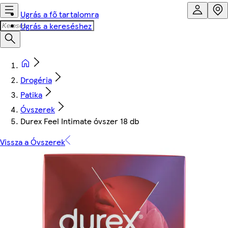
Ugrás a fő tartalomra
Ugrás a kereséshez
Drogéria
Patika
Óvszerek
Durex Feel Intimate óvszer 18 db
Vissza a Óvszerek