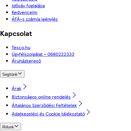
Idősáv foglalása
Kedvenceim
ÁFÁ-s számla igénylés
Kapcsolat
Tesco.hu
Ügyfélszolgálat - 0680222333
Áruházkereső
Segítünk
Árak
Biztonságos online rendelés
Általános Szerződési Feltételek
Adatkezelési és Cookie tájékoztató
Rólunk