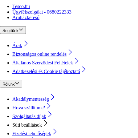
Tesco.hu
Ügyfélszolgálat - 0680222333
Áruházkereső
Segítünk
Árak
Biztonságos online rendelés
Általános Szerződési Feltételek
Adatkezelési és Cookie tájékoztató
Rólunk
Akadálymentesség
Hova szállítunk?
Szolgáltatás díjak
Süti beállítások
Fizetési lehetőségek