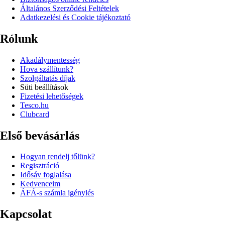
Általános Szerződési Feltételek
Adatkezelési és Cookie tájékoztató
Rólunk
Akadálymentesség
Hova szállítunk?
Szolgáltatás díjak
Süti beállítások
Fizetési lehetőségek
Tesco.hu
Clubcard
Első bevásárlás
Hogyan rendelj tőlünk?
Regisztráció
Idősáv foglalása
Kedvenceim
ÁFÁ-s számla igénylés
Kapcsolat