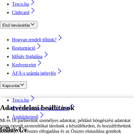
Tesco.hu
Clubcard
Első bevásárlás
Hogyan rendelj tőlünk?
Regisztráció
Idősáv foglalása
Kedvenceim
ÁFÁ-s számla igénylés
Kapcsolat
Tesco.hu
Adatvédelmi beállítások
Ügyfélszolgálat - 0680222333
Áruházkereső
Mi és 18 partnerünk személyes adatokat, például böngészési adatokat
vagy egyedi azonosítókat tárolunk a készülékeden, és hozzáférhetünk
followUs
azokhoz. Az Összes elfogadása és az Összes elutasítása gombok