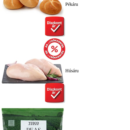
Pékáru
Húsáru