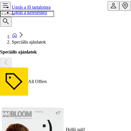
Ugrás a fő tartalomra
Ugrás a kereséshez
Speciális ajánlatok
Speciális ajánlatok
All Offers
Helló suli!