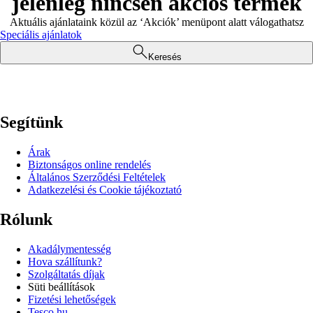
jelenleg nincsen akciós termék
Aktuális ajánlataink közül az ‘Akciók’ menüpont alatt válogathatsz
Speciális ajánlatok
Keresés
Segítünk
Árak
Biztonságos online rendelés
Általános Szerződési Feltételek
Adatkezelési és Cookie tájékoztató
Rólunk
Akadálymentesség
Hova szállítunk?
Szolgáltatás díjak
Süti beállítások
Fizetési lehetőségek
Tesco.hu