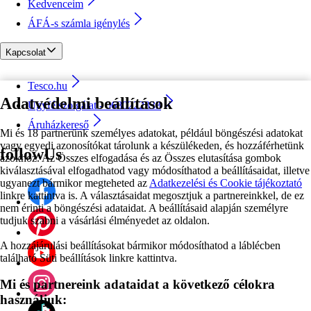
Kedvenceim
ÁFÁ-s számla igénylés
Kapcsolat
Tesco.hu
Adatvédelmi beállítások
Ügyfélszolgálat - 0680222333
Áruházkereső
Mi és 18 partnerünk személyes adatokat, például böngészési adatokat
vagy egyedi azonosítókat tárolunk a készülékeden, és hozzáférhetünk
followUs
azokhoz. Az Összes elfogadása és az Összes elutasítása gombok
kiválasztásával elfogadhatod vagy módosíthatod a beállításaidat, illetve
ugyanezt bármikor megteheted az
Adatkezelési és Cookie tájékoztató
linkre kattintva is. A választásaidat megosztjuk a partnereinkkel, de ez
nem érinti a böngészési adataidat. A beállításaid alapján személyre
tudjuk szabni a vásárlási élményedet az oldalon.
A hozzájárulási beállításokat bármikor módosíthatod a láblécben
található Süti beállítások linkre kattintva.
Mi és partnereink adataidat a következő célokra
használjuk: