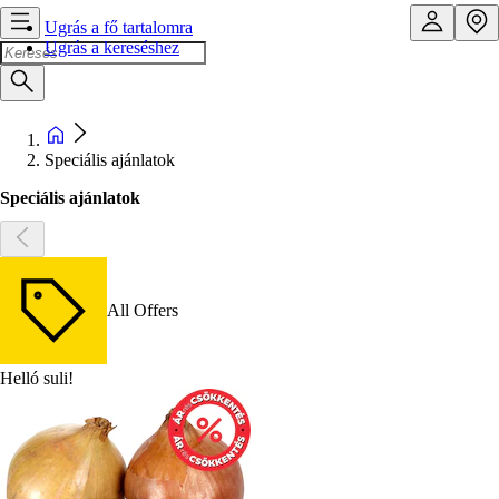
Ugrás a fő tartalomra
Ugrás a kereséshez
Speciális ajánlatok
Speciális ajánlatok
All Offers
Helló suli!