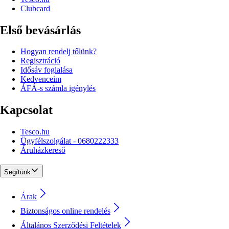
Clubcard
Első bevásárlás
Hogyan rendelj tőlünk?
Regisztráció
Idősáv foglalása
Kedvenceim
ÁFÁ-s számla igénylés
Kapcsolat
Tesco.hu
Ügyfélszolgálat - 0680222333
Áruházkereső
Segítünk
Árak
Biztonságos online rendelés
Általános Szerződési Feltételek