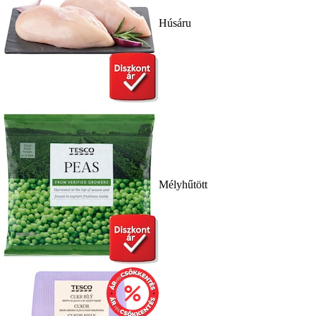
Húsáru
Mélyhűtött