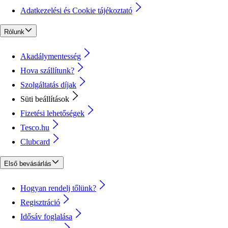
Adatkezelési és Cookie tájékoztató
Rólunk
Akadálymentesség
Hova szállítunk?
Szolgáltatás díjak
Süti beállítások
Fizetési lehetőségek
Tesco.hu
Clubcard
Első bevásárlás
Hogyan rendelj tőlünk?
Regisztráció
Idősáv foglalása