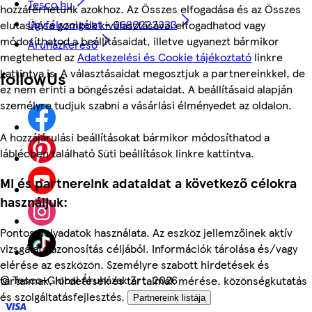
Tesco.hu
hozzáférhetünk azokhoz. Az Összes elfogadása és az Összes
Ügyfélszolgálat - 0680222333
elutasítása gombok kiválasztásával elfogadhatod vagy
módosíthatod a beállításaidat, illetve ugyanezt bármikor
Áruházkereső
megteheted az
Adatkezelési és Cookie tájékoztató
linkre
kattintva is. A választásaidat megosztjuk a partnereinkkel, de
followUs
ez nem érinti a böngészési adataidat. A beállításaid alapján
személyre tudjuk szabni a vásárlási élményedet az oldalon.
A hozzájárulási beállításokat bármikor módosíthatod a
láblécben található Süti beállítások linkre kattintva.
Mi és partnereink adataidat a következő célokra
használjuk:
Pontos helyadatok használata. Az eszköz jellemzőinek aktív
vizsgálata azonosítás céljából. Információk tárolása és/vagy
elérése az eszközön. Személyre szabott hirdetések és
©
Tesco-Global Áruházak Zrt. 2026
tartalmak, hirdetések és tartalmak mérése, közönségkutatás
és szolgáltatásfejlesztés.
Partnereink listája