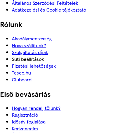
Általános Szerződési Feltételek
Adatkezelési és Cookie tájékoztató
Rólunk
Akadálymentesség
Hova szállítunk?
Szolgáltatás díjak
Süti beállítások
Fizetési lehetőségek
Tesco.hu
Clubcard
Első bevásárlás
Hogyan rendelj tőlünk?
Regisztráció
Idősáv foglalása
Kedvenceim