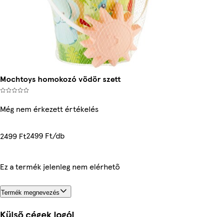
Mochtoys homokozó vödör szett
Még nem érkezett értékelés
2499 Ft/db
2499 Ft
Ez a termék jelenleg nem elérhető
Termék megnevezés
Külső cégek logói