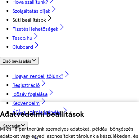
Hova szállítunk?
Szolgáltatás díjak
Süti beállítások
Fizetési lehetőségek
Tesco.hu
Clubcard
Első bevásárlás
Hogyan rendelj tőlünk?
Regisztráció
Idősáv foglalása
Kedvenceim
ÁFÁ-s számla igénylés
Adatvédelmi beállítások
Kapcsolat
Mi és 18 partnerünk személyes adatokat, például böngészési
adatokat vagy egyedi azonosítókat tárolunk a készülékeden, és