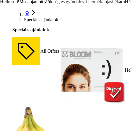
Helló suli!
Most ajánlott!
Zöldség és gyümölcs
Tejtermék-tojás
Pékáru
Hú
Speciális ajánlatok
Speciális ajánlatok
All Offers
Hel