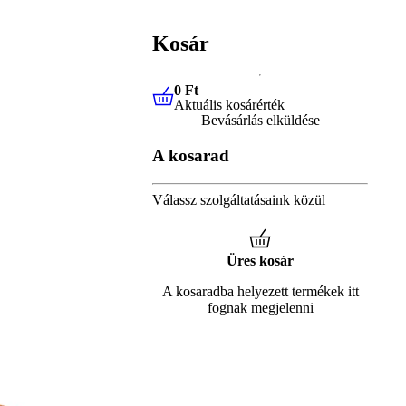
Kosár
0 Ft
Aktuális kosárérték
0 Ft
Aktuális kosárérték
Bevásárlás elküldése
A kosarad
Válassz szolgáltatásaink közül
Üres kosár
A kosaradba helyezett termékek itt
fognak megjelenni