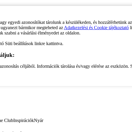
vagy egyedi azonosítókat tárolunk a készülékeden, és hozzáférhetünk a
ve ugyanezt bármikor megteheted az
Adatkezelési és Cookie tájékoztató
l
uk szabni a vásárlási élményedet az oldalon.
ó Süti beállítások linkre kattintva.
áljuk:
zonosítás céljából. Információk tárolása és/vagy elérése az eszközön. S
ne Club
Inspirációk
Nyár