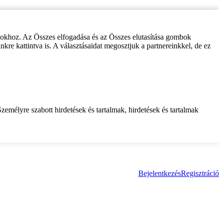
zokhoz. Az Összes elfogadása és az Összes elutasítása gombok
inkre kattintva is. A választásaidat megosztjuk a partnereinkkel, de ez
zemélyre szabott hirdetések és tartalmak, hirdetések és tartalmak
Bejelentkezés
Regisztráció