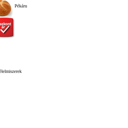
Pékáru
élelmiszerek