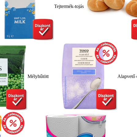
Tejtermék-tojás
Mélyhűtött
Alapvető 