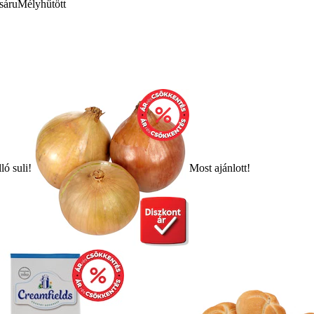
sáru
Mélyhűtött
ló suli!
Most ajánlott!