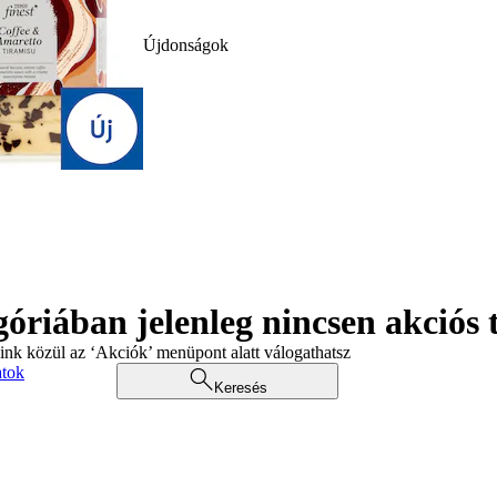
Újdonságok
góriában jelenleg nincsen akciós
aink közül az ‘Akciók’ menüpont alatt válogathatsz
atok
Keresés