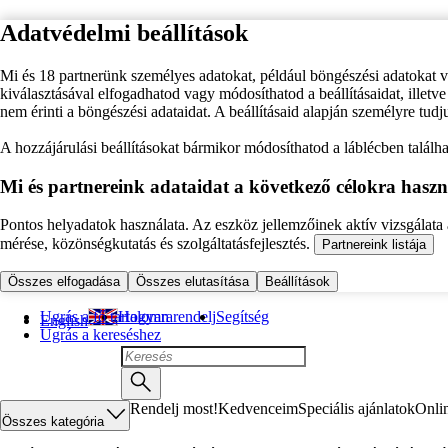
Adatvédelmi beállítások
Mi és 18 partnerünk személyes adatokat, például böngészési adatokat 
kiválasztásával elfogadhatod vagy módosíthatod a beállításaidat, illet
nem érinti a böngészési adataidat. A beállításaid alapján személyre tudj
A hozzájárulási beállításokat bármikor módosíthatod a láblécben találhat
Mi és partnereink adataidat a következő célokra haszn
Pontos helyadatok használata. Az eszköz jellemzőinek aktív vizsgálata a
mérése, közönségkutatás és szolgáltatásfejlesztés.
Partnereink listája
Összes elfogadása
Összes elutasítása
Beállítások
Ugrás a fő tartalomra
Hogyan rendelj
Segítség
English
Ugrás a kereséshez
Rendelj most!
Kedvenceim
Speciális ajánlatok
Onli
Összes kategória