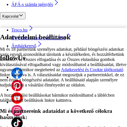
ÁFÁ-s számla igénylés
Kapcsolat
Tesco.hu
Adatvédelmi beállítások
Ügyfélszolgálat - 0680222333
Áruházkereső
Mi és 18 partnerünk személyes adatokat, például böngészési adatokat
vagy egyedi azonosítókat tárolunk a készülékeden, és hozzáférhetünk
followUs
azokhoz. Az Összes elfogadása és az Összes elutasítása gombok
kiválasztásával elfogadhatod vagy módosíthatod a beállításaidat, illetve
ugyanezt bármikor megteheted az
Adatkezelési és Cookie tájékoztató
linkre kattintva is. A választásaidat megosztjuk a partnereinkkel, de ez
nem érinti a böngészési adataidat. A beállításaid alapján személyre
tudjuk szabni a vásárlási élményedet az oldalon.
A hozzájárulási beállításokat bármikor módosíthatod a láblécben
található Süti beállítások linkre kattintva.
Mi és partnereink adataidat a következő célokra
használjuk: