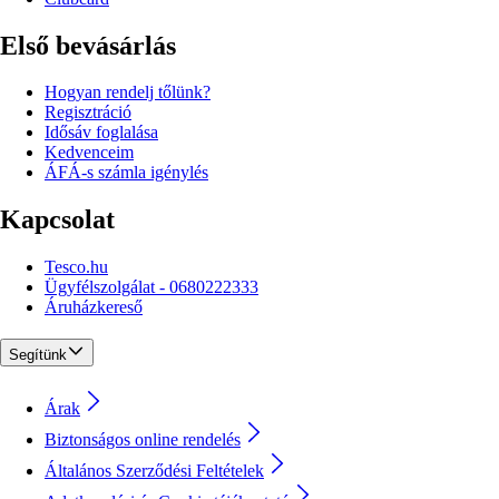
Első bevásárlás
Hogyan rendelj tőlünk?
Regisztráció
Idősáv foglalása
Kedvenceim
ÁFÁ-s számla igénylés
Kapcsolat
Tesco.hu
Ügyfélszolgálat - 0680222333
Áruházkereső
Segítünk
Árak
Biztonságos online rendelés
Általános Szerződési Feltételek