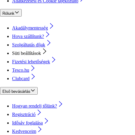
Adatkezelési és Cookie tájékoztató
Rólunk
Akadálymentesség
Hova szállítunk?
Szolgáltatás díjak
Süti beállítások
Fizetési lehetőségek
Tesco.hu
Clubcard
Első bevásárlás
Hogyan rendelj tőlünk?
Regisztráció
Idősáv foglalása
Kedvenceim