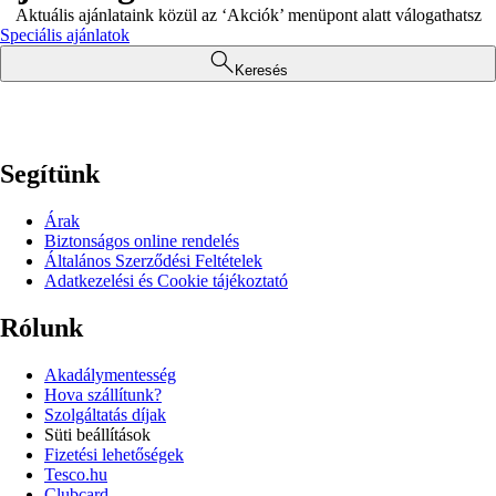
Aktuális ajánlataink közül az ‘Akciók’ menüpont alatt válogathatsz
Speciális ajánlatok
Keresés
Segítünk
Árak
Biztonságos online rendelés
Általános Szerződési Feltételek
Adatkezelési és Cookie tájékoztató
Rólunk
Akadálymentesség
Hova szállítunk?
Szolgáltatás díjak
Süti beállítások
Fizetési lehetőségek
Tesco.hu
Clubcard