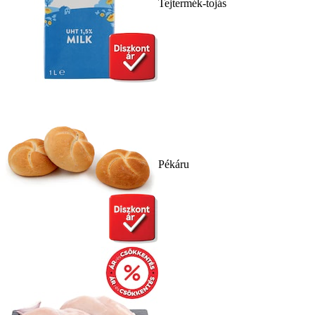
Tejtermék-tojás
Pékáru