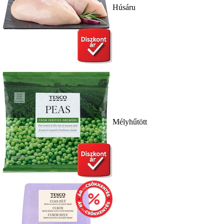
Húsáru
Mélyhűtött