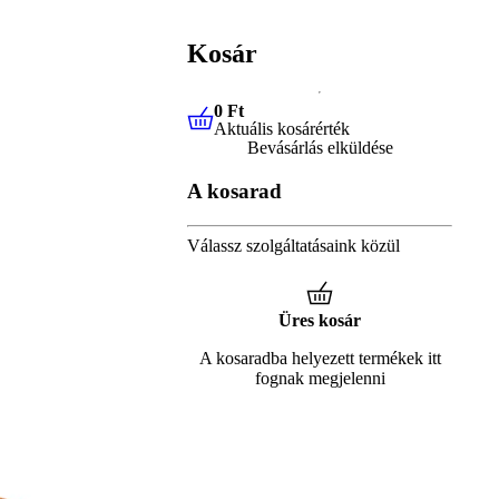
Kosár
0 Ft
Aktuális kosárérték
0 Ft
Aktuális kosárérték
Bevásárlás elküldése
A kosarad
Válassz szolgáltatásaink közül
Üres kosár
A kosaradba helyezett termékek itt
fognak megjelenni