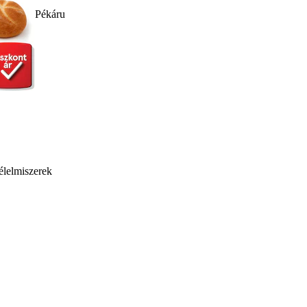
Pékáru
élelmiszerek