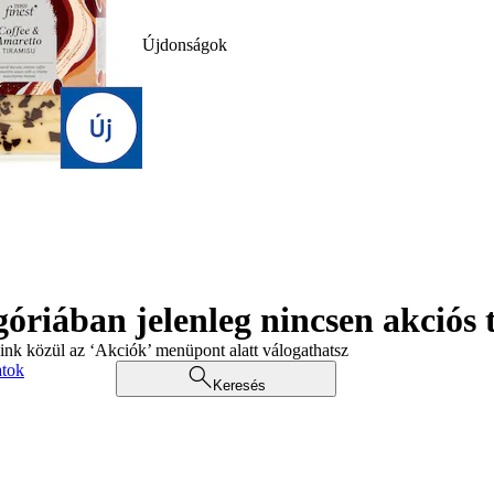
Újdonságok
góriában jelenleg nincsen akciós
aink közül az ‘Akciók’ menüpont alatt válogathatsz
atok
Keresés