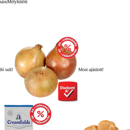
sáru
Mélyhűtött
ló suli!
Most ajánlott!