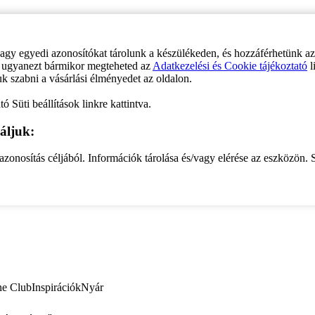
vagy egyedi azonosítókat tárolunk a készülékeden, és hozzáférhetünk a
ve ugyanezt bármikor megteheted az
Adatkezelési és Cookie tájékoztató
l
uk szabni a vásárlási élményedet az oldalon.
ó Süti beállítások linkre kattintva.
áljuk:
zonosítás céljából. Információk tárolása és/vagy elérése az eszközön. S
ne Club
Inspirációk
Nyár