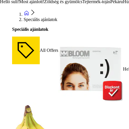
Helló suli!
Most ajánlott!
Zöldség és gyümölcs
Tejtermék-tojás
Pékáru
Hú
Speciális ajánlatok
Speciális ajánlatok
All Offers
Hel