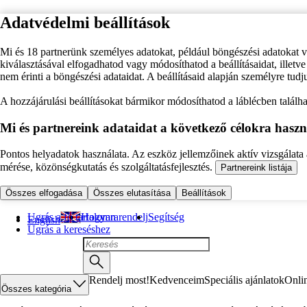
Adatvédelmi beállítások
Mi és 18 partnerünk személyes adatokat, például böngészési adatokat 
kiválasztásával elfogadhatod vagy módosíthatod a beállításaidat, illet
nem érinti a böngészési adataidat. A beállításaid alapján személyre tudj
A hozzájárulási beállításokat bármikor módosíthatod a láblécben találhat
Mi és partnereink adataidat a következő célokra haszn
Pontos helyadatok használata. Az eszköz jellemzőinek aktív vizsgálata a
mérése, közönségkutatás és szolgáltatásfejlesztés.
Partnereink listája
Összes elfogadása
Összes elutasítása
Beállítások
Ugrás a fő tartalomra
Hogyan rendelj
Segítség
English
Ugrás a kereséshez
Rendelj most!
Kedvenceim
Speciális ajánlatok
Onli
Összes kategória