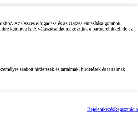
zokhoz. Az Összes elfogadása és az Összes elutasítása gombok
inkre kattintva is. A választásaidat megosztjuk a partnereinkkel, de ez
zemélyre szabott hirdetések és tartalmak, hirdetések és tartalmak
Bejelentkezés
Regisztráció