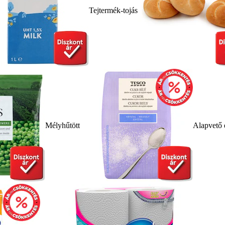
Tejtermék-tojás
Mélyhűtött
Alapvető 