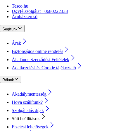
Tesco.hu
Ügyfélszolgálat - 0680222333
Áruházkereső
Segítünk
Árak
Biztonságos online rendelés
Általános Szerződési Feltételek
Adatkezelési és Cookie tájékoztató
Rólunk
Akadálymentesség
Hova szállítunk?
Szolgáltatás díjak
Süti beállítások
Fizetési lehetőségek