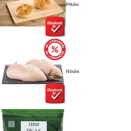
Pékáru
Húsáru