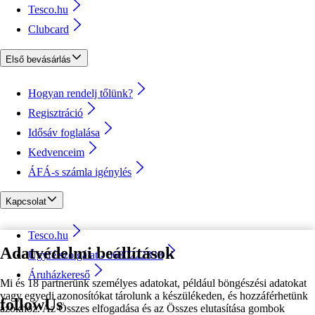
Tesco.hu
Clubcard
Első bevásárlás
Hogyan rendelj tőlünk?
Regisztráció
Idősáv foglalása
Kedvenceim
ÁFÁ-s számla igénylés
Kapcsolat
Tesco.hu
Adatvédelmi beállítások
Ügyfélszolgálat - 0680222333
Áruházkereső
Mi és 18 partnerünk személyes adatokat, például böngészési adatokat
vagy egyedi azonosítókat tárolunk a készülékeden, és hozzáférhetünk
followUs
azokhoz. Az Összes elfogadása és az Összes elutasítása gombok