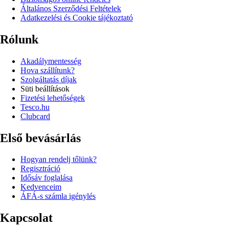
Általános Szerződési Feltételek
Adatkezelési és Cookie tájékoztató
Rólunk
Akadálymentesség
Hova szállítunk?
Szolgáltatás díjak
Süti beállítások
Fizetési lehetőségek
Tesco.hu
Clubcard
Első bevásárlás
Hogyan rendelj tőlünk?
Regisztráció
Idősáv foglalása
Kedvenceim
ÁFÁ-s számla igénylés
Kapcsolat