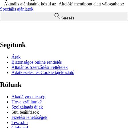
Aktuális ajánlataink közül az ‘Akciók’ menüpont alatt válogathatsz
Speciális ajánlatok
Keresés
Segítünk
Árak
Biztonságos online rendelés
Általános Szerződési Feltételek
Adatkezelési és Cookie tájékoztató
Rólunk
Akadálymentesség
Hova szállítunk?
Szolgáltatás díjak
Süti beállítások
Fizetési lehetőségek
Tesco.hu
Clubcard