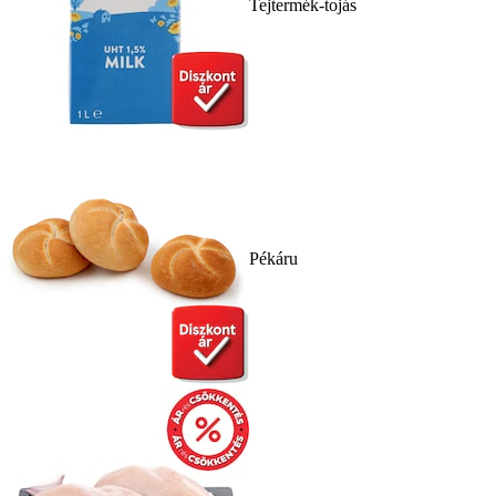
Tejtermék-tojás
Pékáru