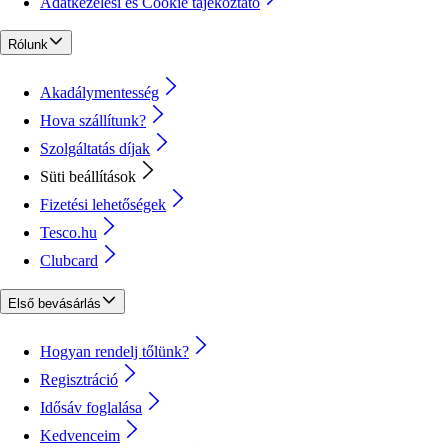
Adatkezelési és Cookie tájékoztató
Rólunk
Akadálymentesség
Hova szállítunk?
Szolgáltatás díjak
Süti beállítások
Fizetési lehetőségek
Tesco.hu
Clubcard
Első bevásárlás
Hogyan rendelj tőlünk?
Regisztráció
Idősáv foglalása
Kedvenceim