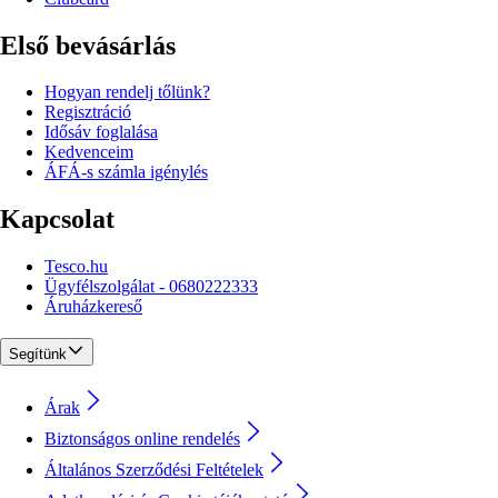
Első bevásárlás
Hogyan rendelj tőlünk?
Regisztráció
Idősáv foglalása
Kedvenceim
ÁFÁ-s számla igénylés
Kapcsolat
Tesco.hu
Ügyfélszolgálat - 0680222333
Áruházkereső
Segítünk
Árak
Biztonságos online rendelés
Általános Szerződési Feltételek