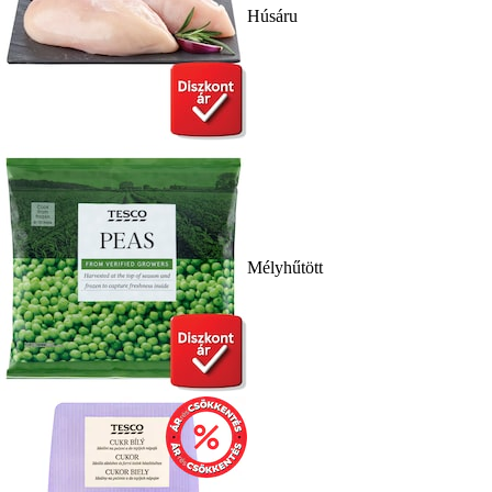
Húsáru
Mélyhűtött