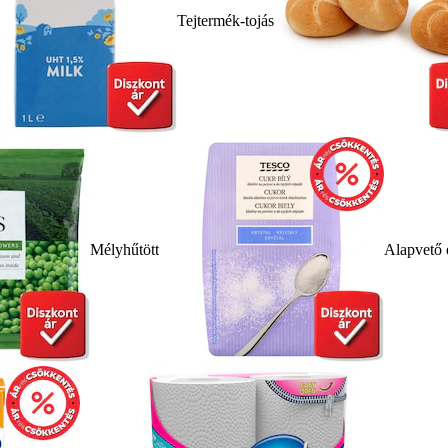
Tejtermék-tojás
Mélyhűtött
Alapvető 