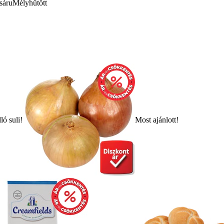
sáru
Mélyhűtött
ló suli!
Most ajánlott!