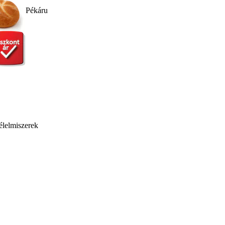
Pékáru
élelmiszerek