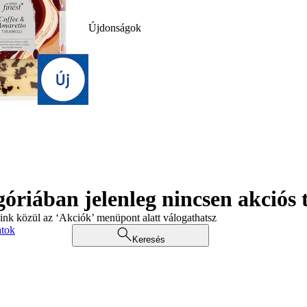
Újdonságok
góriában jelenleg nincsen akciós
aink közül az ‘Akciók’ menüpont alatt válogathatsz
atok
Keresés