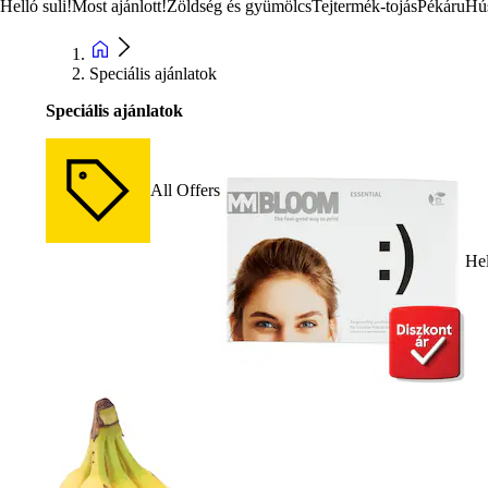
Helló suli!
Most ajánlott!
Zöldség és gyümölcs
Tejtermék-tojás
Pékáru
Hú
Speciális ajánlatok
Speciális ajánlatok
All Offers
Hel