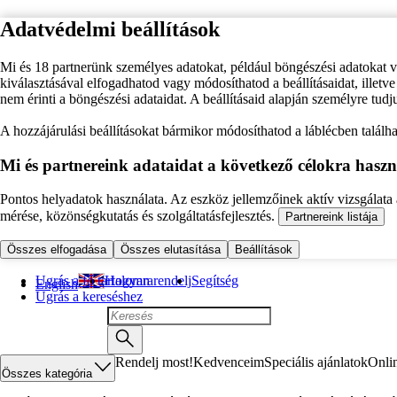
Adatvédelmi beállítások
Mi és 18 partnerünk személyes adatokat, például böngészési adatokat 
kiválasztásával elfogadhatod vagy módosíthatod a beállításaidat, illet
nem érinti a böngészési adataidat. A beállításaid alapján személyre tudj
A hozzájárulási beállításokat bármikor módosíthatod a láblécben találhat
Mi és partnereink adataidat a következő célokra haszn
Pontos helyadatok használata. Az eszköz jellemzőinek aktív vizsgálata a
mérése, közönségkutatás és szolgáltatásfejlesztés.
Partnereink listája
Összes elfogadása
Összes elutasítása
Beállítások
Ugrás a fő tartalomra
Hogyan rendelj
Segítség
English
Ugrás a kereséshez
Rendelj most!
Kedvenceim
Speciális ajánlatok
Onli
Összes kategória