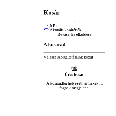
Kosár
0 Ft
Aktuális kosárérték
0 Ft
Aktuális kosárérték
Bevásárlás elküldése
A kosarad
Válassz szolgáltatásaink közül
Üres kosár
A kosaradba helyezett termékek itt
fognak megjelenni