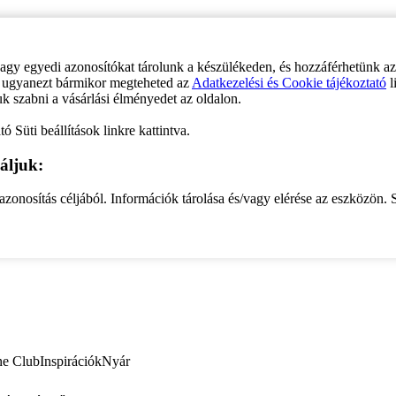
vagy egyedi azonosítókat tárolunk a készülékeden, és hozzáférhetünk a
ve ugyanezt bármikor megteheted az
Adatkezelési és Cookie tájékoztató
l
uk szabni a vásárlási élményedet az oldalon.
ó Süti beállítások linkre kattintva.
áljuk:
zonosítás céljából. Információk tárolása és/vagy elérése az eszközön. S
ne Club
Inspirációk
Nyár