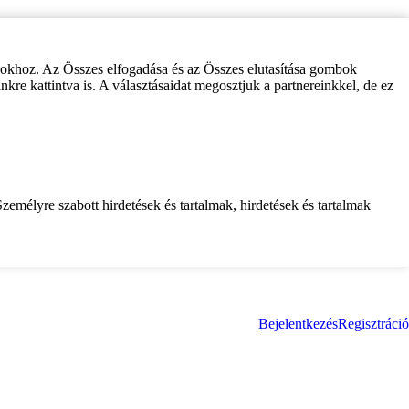
zokhoz. Az Összes elfogadása és az Összes elutasítása gombok
inkre kattintva is. A választásaidat megosztjuk a partnereinkkel, de ez
zemélyre szabott hirdetések és tartalmak, hirdetések és tartalmak
Bejelentkezés
Regisztráció